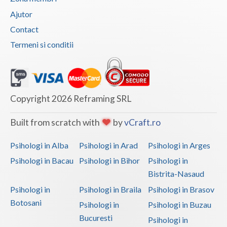
Logoterapie (3)
Ajutor
Logoterapie in tulburarile de comunicare (3)
Contact
Practica pentru studentii facultatilor de psiho... (1)
Termeni si conditii
Programare neurolingvistica (2)
Psihodiagnostic si evaluare clinica (8)
Psihonutritie (2)
Copyright 2026 Reframing SRL
Psihooncologie (1)
Psihosexologie (3)
Built from scratch with
by
vCraft.ro
Psihoterapia abuzului contra persoanelor varstnice
Psihologi in Alba
Psihologi in Arad
Psihologi in Arges
(1)
Psihologi in Bacau
Psihologi in Bihor
Psihologi in
Psihoterapia familiei si a altor persoane din a... (2)
Bistrita-Nasaud
Psihoterapia normalului si patologicului in imb... (2)
Psihologi in
Psihologi in Braila
Psihologi in Brasov
Psihoterapia oncologica (3)
Botosani
Psihologi in
Psihologi in Buzau
Psihoterapia pacientului, la aflarea diagnostic... (1)
Bucuresti
Psihologi in