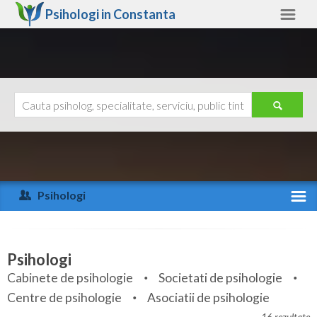
Psihologi in
Constanta
Constanta
Alte judete
Ajutor
Contact
Alba
Arad
Psihologi
Arges
Activitate recenta
Bacau
Specialitati
Psihologi
Bihor
Cabinete de psihologie
Societati de psihologie
Servicii
Centre de psihologie
Asociatii de psihologie
Bistrita-Nasaud
Articole
16 rezultate