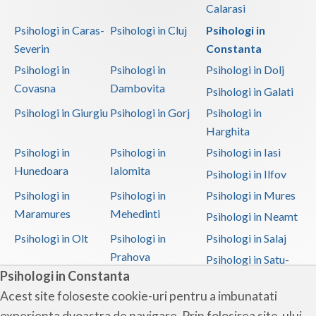
Psihoterapie - Interventie psihoterapeutica in ... (7)
Calarasi
Psihoterapie - Interventie psihoterapeutica in ... (9)
Psihologi in Caras-
Psihologi in Cluj
Psihologi in
Severin
Constanta
Psihoterapie - Interventie psihoterapeutica in ... (8)
Psihologi in
Psihologi in
Psihologi in Dolj
Psihoterapie - Interventie psihoterapeutica in ... (6)
Covasna
Dambovita
Psihologi in Galati
Psihoterapie - Interventie psihoterapeutica in ... (10)
Psihologi in Giurgiu
Psihologi in Gorj
Psihologi in
Psihoterapie - Interventie psihoterapeutica in ... (5)
Harghita
Psihoterapie - Interventie psihoterapeutica in ... (3)
Psihologi in
Psihologi in
Psihologi in Iasi
Psihoterapie - Interventie psihoterapeutica in ... (9)
Hunedoara
Ialomita
Psihologi in Ilfov
Psihoterapie - Interventie psihoterapeutica in ... (9)
Psihologi in
Psihologi in
Psihologi in Mures
Maramures
Mehedinti
Psihoterapie - Interventie psihoterapeutica in ... (9)
Psihologi in Neamt
Psihologi in Olt
Psihologi in
Psihologi in Salaj
Psihoterapie - Interventie psihoterapeutica in ... (7)
Prahova
Psihologi in Satu-
Psihoterapie - Interventie psihoterapeutica in ... (9)
Psihologi in Constanta
Mare
Psihoterapie - Interventie psihoterapeutica in ... (10)
Acest site foloseste cookie-uri pentru a imbunatati
Psihologi in Sibiu
Psihologi in
Psihologi in
Psihoterapie - Interventie psihoterapeutica in ... (2)
experienta dvoastra de navigare. Prin folosirea site-ului