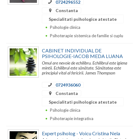
0724296552
Constanta
Neamt
Specialitati psihologice atestate
Olt
Psihologie clinica
Psihoterapie sistemica de familie si cuplu
Prahova
Salaj
CABINET INDIVIDUAL DE
PSIHOLOGIE-IACOB MEDA LUANA
Satu-Mare
Omul are nevoie de echilibru. Echilibrul este igiena
mintii. Echilibrul este sănătate. Sănătatea este
principiul vital al fericirii. James Thompson
Sibiu
0724936060
Suceava
Constanta
Teleorman
Specialitati psihologice atestate
Psihologie clinica
Timis
Psihoterapie integrativa
Tulcea
Expert psiholog - Voicu Cristina Nela
Valcea