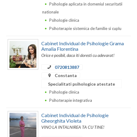
Dolj
Psihologie aplicata in domeniul securitatii
nationale
Galati
Psihologie clinica
Giurgiu
Psihoterapie sistemica de familie si cuplu
Gorj
Cabinet Individual de Psihologie Grama
Amalia Florentina
Harghita
Orice e posibil, daca iti doresti cu adevarat!
Hunedoara
0720813887
Ialomita
Constanta
Specialitati psihologice atestate
Iasi
Psihologie clinica
Ilfov
Psihoterapie integrativa
Maramures
Cabinet Individual de Psihologie
Gheorghita Violeta
Mehedinti
VINO LA INTALNIREA TA CU TINE!
Mures