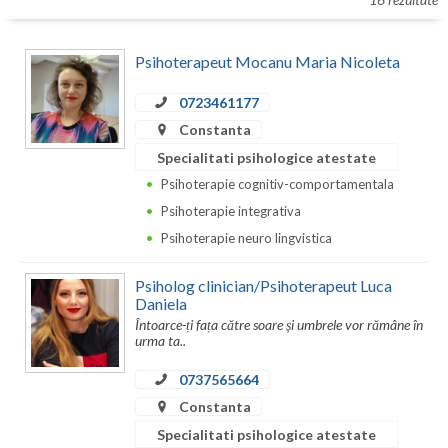
Botosani
Evenimente
Braila
Psihoterapeut Mocanu Maria Nicoleta
Cabinet
Brasov
0723461177
Membri
Constanta
Bucuresti
Specialitati psihologice atestate
Buzau
Psihoterapie cognitiv-comportamentala
Psihoterapie integrativa
Calarasi
Psihoterapie neuro lingvistica
Caras-Severin
Psiholog clinician/Psihoterapeut Luca
Cluj
Daniela
Întoarce-ți fața către soare și umbrele vor rămâne în
Constanta
urma ta..
Covasna
0737565664
Constanta
Dambovita
Specialitati psihologice atestate