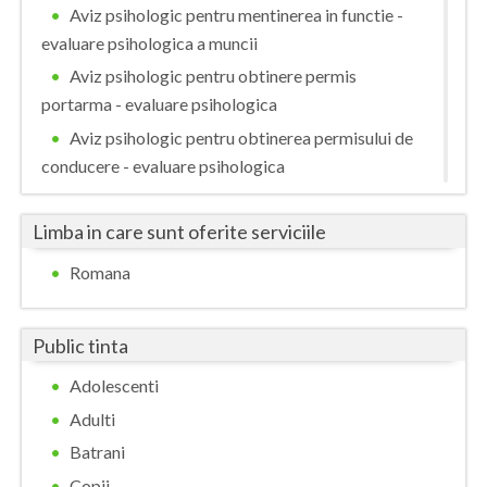
Aviz psihologic pentru mentinerea in functie -
evaluare psihologica a muncii
Aviz psihologic pentru obtinere permis
portarma - evaluare psihologica
Aviz psihologic pentru obtinerea permisului de
conducere - evaluare psihologica
Aviz psihologic pentru scoala - evaluare
psihologica in vederea integrarii si adaptarii scolare
Limba in care sunt oferite serviciile
pentru copii
Romana
Consiliere psihologica
Consiliere psihologica in vederea integrarii
Public tinta
socio-profesionale a categoriilor de persoane
defavorizate
Adolescenti
Consiliere psihologica in vederea reconversiei
Adulti
si integrarii socio-profesionale
Batrani
Consiliere psihologica pentru persoane
Copii