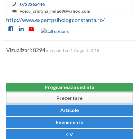
Botosani
0722263446
voicu_cristina_nela69@yahoo.com
Braila
http://www.expertpsihologconstanta.ro/
Brasov
Bucuresti
Vizualizari: 8294
incepand cu 1 August 2018
Buzau
Calarasi
Caras-Severin
Programeaza sedinta
Cluj
Prezentare
Constanta
Articole
Covasna
Evenimente
Dambovita
CV