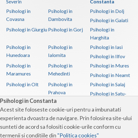
Severin
Constanta
Examinare si avizare psihologica la angajare sau
periodica pentru personalul care prin natura
Psihologi in
Psihologi in
Psihologi in Dolj
activitatii profesionale necesita obtinerea sau
Covasna
Dambovita
Psihologi in Galati
detinerea permisului de portarma
Psihologi in Giurgiu
Psihologi in Gorj
Psihologi in
Examinari psihologice in vederea evaluarii
Harghita
depresiei, anxietatii, schizofreniei, dementei si a
Psihologi in
Psihologi in
Psihologi in Iasi
tulburarilor bipolare sau alte boli psihice
Hunedoara
Ialomita
Psihologi in Ilfov
Examinari psihologice in vederea evaluarii starii
Psihologi in
Psihologi in
Psihologi in Mures
de sanatate mentala ca preconditie pentru angajare
Maramures
Mehedinti
Psihologi in Neamt
si/sau desfasurarea unor activitati
Psihologi in Olt
Psihologi in
Psihologi in Salaj
Examinari psihologice in vederea obtinerii
Prahova
Psihologi in Satu-
certificatului de incadrare intr-un grad de handicap
Psihologi in Constanta
Mare
pentru copii si adulti
Acest site foloseste cookie-uri pentru a imbunatati
Psihologi in Sibiu
Psihologi in
Psihologi in
Examinari psihologice in vederea obtinerii
experienta dvoastra de navigare. Prin folosirea site-ului
Suceava
Teleorman
pensiei de handicap
sunteti de acord sa folositi cookie-urile conform cu
Psihologi in Timis
Psihologi in Tulcea
Psihologi in Valcea
Expertiza psihologica clinica
termenii si conditiile din
"Politica cookies"
Psihologi in Vaslui
Psihologi in