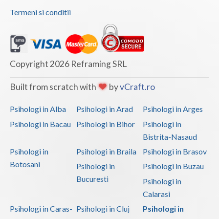
aparare, ordine publica si siguranta nationala
Termeni si conditii
Examinare psihologica in vederea autorizarii
exercitarii meseriilor si profesiilor cu grad mare de
risc si periculozitate
Examinare si avizare psihologica in vederea
Copyright 2026 Reframing SRL
angajarii si mentinerii in functie pentru agentii de
Built from scratch with
by
vCraft.ro
paza cu sau fara armament
Examinare si avizare psihologica in vederea
Psihologi in Alba
Psihologi in Arad
Psihologi in Arges
calificarii in activitati profesionale care prin natura
Psihologi in Bacau
Psihologi in Bihor
Psihologi in
lor necesita obtinerea sau detinerea permisului de
Bistrita-Nasaud
portarma
Psihologi in
Psihologi in Braila
Psihologi in Brasov
Examinare si avizare psihologica in vederea
Botosani
Psihologi in
Psihologi in Buzau
inscrierii la diverse forme de invatamant
Bucuresti
Psihologi in
Examinare si avizare psihologica in vederea
Calarasi
obtinerii atestatului de agent de paza cu si fara
arma
Psihologi in Caras-
Psihologi in Cluj
Psihologi in