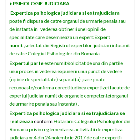
♦ PSIHOLOGIE JUDICIARA
Neamt
Expertiza psihologica judiciara si extrajudiciara
poate fi dispusa de catre organul de urmarie penala sau
Olt
de instanta in vederea obtinerii unei opinii de
Prahova
specialitate,care desemneaza un expert:
Expert
numit
,selectat din Registrul expertilor judiciari intocmit
Salaj
de catre Colegiul Psihologilor din Romania.
Satu-Mare
Expertul parte
este numit/solicitat de una din partile
unui proces in vederea expunerii unui punct de vedere
Sibiu
(opinie de specialitate) separat(a) ,care poate
Suceava
recunoaste/confirma corectitudinea expertizei facute de
expertul judiciar numit de organele competente(organul
Teleorman
de urmarire penala sau instanta) .
Timis
Expertiza psihologica judiciara si extrajudiciara se
realizeaza
conform
Hotararii Colegiului Psihologilor din
Tulcea
Romania privin reglementarea activitatii de expertiza
Valcea
judiciara nr.4 din 24 noiembrie 2017 de catre expertii