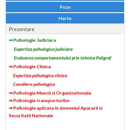
Dolj
Poze
Galati
Harta
Giurgiu
Prezentare
Gorj
⇒ Psihologie Judiciara
Harghita
Expertiza psihologica judiciara
Evaluarea comportamentului prin tehnica Poligraf
Hunedoara
⇒ Psihologie Clinica
Ialomita
Expertiza psihologica clinica
Iasi
Consiliere psihologica
⇒ Psihologia Muncii si Organizationala
Ilfov
⇒ Psihologia transporturilor
Maramures
⇒ Psihologie aplicata in domeniul Apararii si
Securitatii Nationale
Mehedinti
Mures