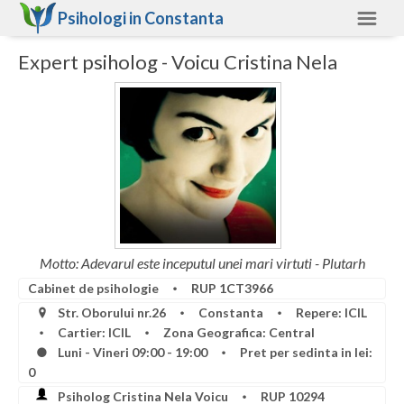
Psihologi in
Constanta
Expert psiholog - Voicu Cristina Nela
Constanta
Alte judete
Ajutor
Contact
Alba
Arad
Motto: Adevarul este inceputul unei mari virtuti - Plutarh
Arges
Cabinet de psihologie
RUP 1CT3966
Bacau
Str. Oborului nr.26
Constanta
Repere: ICIL
Cartier: ICIL
Zona Geografica: Central
Bihor
Luni - Vineri 09:00 - 19:00
Pret per sedinta in lei:
0
Bistrita-Nasaud
Psiholog Cristina Nela Voicu
RUP 10294