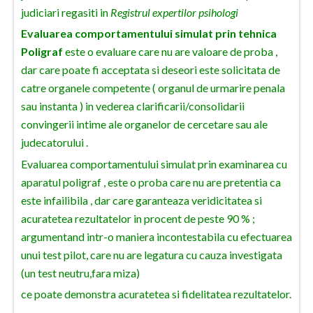
judiciari regasiti in
Registrul expertilor psihologi
Vaslui
Evaluarea comportamentului simulat prin tehnica
Vrancea
Poligraf
este o evaluare care nu are valoare de proba ,
dar care poate fi acceptata si deseori este solicitata de
catre organele competente ( organul de urmarire penala
sau instanta ) in vederea clarificarii/consolidarii
convingerii intime ale organelor de cercetare sau ale
judecatorului .
Evaluarea comportamentului simulat prin examinarea cu
aparatul poligraf , este o proba care nu are pretentia ca
este infailibila , dar care garanteaza veridicitatea si
acuratetea rezultatelor in procent de peste 90 % ;
argumentand intr-o maniera incontestabila cu efectuarea
unui test pilot, care nu are legatura cu cauza investigata
(un test neutru,fara miza)
ce poate demonstra acuratetea si fidelitatea rezultatelor.