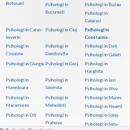
Botosani
Psihologi in
Psihologi in Buzau
Bucuresti
Psihologi in
Calarasi
Psihologi in Caras-
Psihologi in Cluj
Psihologi in
Severin
Constanta
Psihologi in
Psihologi in
Psihologi in Dolj
Covasna
Dambovita
Psihologi in Galati
Psihologi in Giurgiu
Psihologi in Gorj
Psihologi in
Harghita
Psihologi in
Psihologi in
Psihologi in Iasi
Hunedoara
Ialomita
Psihologi in Ilfov
Psihologi in
Psihologi in
Psihologi in Mures
Maramures
Mehedinti
Psihologi in Neamt
Psihologi in Olt
Psihologi in
Psihologi in Salaj
Prahova
Psihologi in Satu-