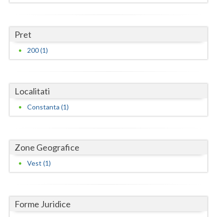
Dolj
Galati
Pret
Giurgiu
200 (1)
Gorj
Harghita
Localitati
Hunedoara
Constanta (1)
Ialomita
Iasi
Zone Geografice
Ilfov
Vest (1)
Maramures
Mehedinti
Forme Juridice
Mures