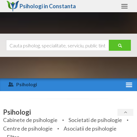
Psihologi in
Constanta
Constanta
Alte judete
Ajutor
Contact
Alba
Arad
Psihologi
Arges
Activitate recenta
Bacau
Specialitati
Psihologi
Bihor
Cabinete de psihologie
Societati de psihologie
Servicii
Centre de psihologie
Asociatii de psihologie
Bistrita-Nasaud
Articole