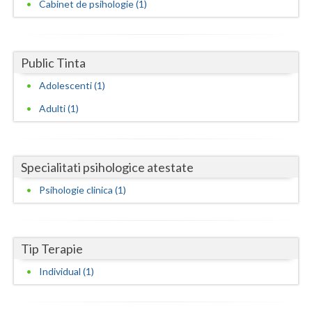
Cabinet de psihologie (1)
Neamt
Olt
Public Tinta
Prahova
Adolescenti (1)
Adulti (1)
Salaj
Satu-Mare
Sibiu
Specialitati psihologice atestate
Psihologie clinica (1)
Suceava
Teleorman
Tip Terapie
Timis
Individual (1)
Tulcea
Valcea