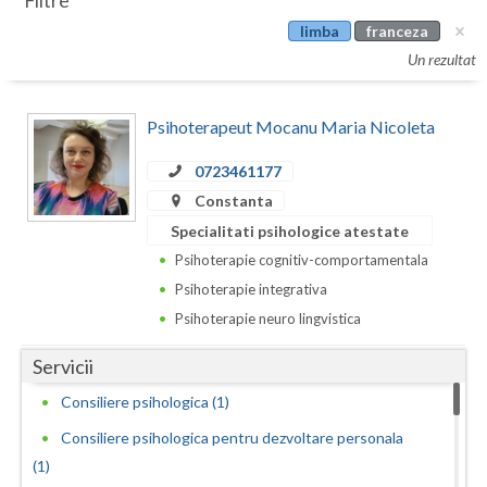
Filtre
Botosani
limba
franceza
Evenimente
Braila
Un rezultat
Cabinet
Brasov
Psihoterapeut Mocanu Maria Nicoleta
Membri
Bucuresti
0723461177
Buzau
Constanta
Calarasi
Specialitati psihologice atestate
Psihoterapie cognitiv-comportamentala
Caras-Severin
Psihoterapie integrativa
Cluj
Psihoterapie neuro lingvistica
Constanta
Servicii
Consiliere psihologica (1)
Covasna
Consiliere psihologica pentru dezvoltare personala
Dambovita
(1)