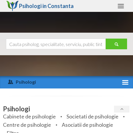
Psihologi in
Constanta
Constanta
Alte judete
Ajutor
Contact
Alba
Arad
Psihologi
Arges
Activitate recenta
Bacau
Specialitati
Psihologi
Bihor
Cabinete de psihologie
Societati de psihologie
Servicii
Centre de psihologie
Asociatii de psihologie
Bistrita-Nasaud
Articole