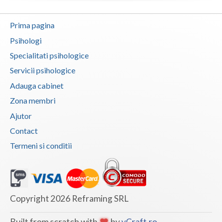
Psihoterapie - Interventie psihoterapeutica in ... (1)
Psihoterapie - Interventie psihoterapeutica in ... (1)
Prima pagina
Psihoterapie - Interventie psihoterapeutica in ... (1)
Psihologi
Psihoterapie - Interventie psihoterapeutica in ... (1)
Specialitati psihologice
Psihoterapie - Interventie psihoterapeutica in ... (1)
Servicii psihologice
Psihoterapie - Interventie psihoterapeutica in ... (1)
Adauga cabinet
Psihoterapie, asistenta si consultanta psihologica (1)
Zona membri
Ajutor
Psihoterapie- Interventie psihoterapeutica in b... (1)
Contact
Psihoterapie/ consiliere online (via skype) (1)
Termeni si conditii
Terapie E.M.D.R. (1)
Terapie suportiva pentru persoanele care sufera... (1)
Copyright 2026 Reframing SRL
Built from scratch with
by
vCraft.ro