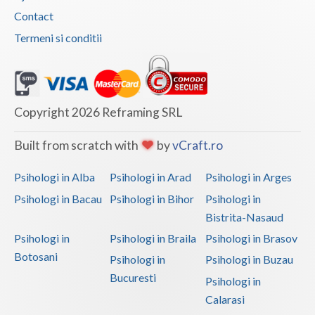
Energia Residence
Contact
Diana Popescu - Psiholog clinician I
Termeni si conditii
Psihoterapeut
a schimbat specialitatile
psihologice atestate
31 Martie 2026, 21:40
Psihoterapie familiala
Copyright 2026 Reframing SRL
Psiholog Clinician, Psihoterapeut,
Built from scratch with
by
vCraft.ro
Iuliana Fülas
a modificat logo-ul profilului
28 Martie 2026, 22:22
Psihologi in Alba
Psihologi in Arad
Psihologi in Arges
Psiholog Clinician, Psihoterapeut,
Psihologi in Bacau
Psihologi in Bihor
Psihologi in
Iuliana Fülas
a actualizat profilul
28 Martie 2026, 22:22
Bistrita-Nasaud
Motto
Spațiul tău sigur pentru
Psihologi in
Psihologi in Braila
Psihologi in Brasov
vindecare emoțională.
Botosani
Psihologi in
Psihologi in Buzau
Prezentare personalizata
Iuliana Flas,
Bucuresti
Psihologi in
psiholog clinician și psihoterapeut integrativ,
Calarasi
acreditat de Colegiul Psihologilor ...