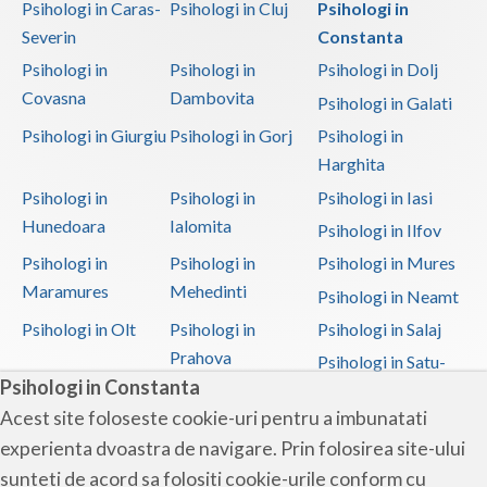
Psihologi in Caras-
Psihologi in Cluj
Psihologi in
Psiholog Claudia Mocanu
a actualizat
Severin
Constanta
profilul
Psihologi in
Psihologi in
Psihologi in Dolj
23 Martie 2026, 20:05
Covasna
Dambovita
Psihologi in Galati
Ora inchidere
19:00:00
Psihologi in Giurgiu
Psihologi in Gorj
Psihologi in
Diana Popescu - Psiholog clinician I
Harghita
Psihoterapeut
a modificat specialitatile
Psihologi in
Psihologi in
Psihologi in Iasi
psihologice atestate
Hunedoara
Ialomita
23 Martie 2026, 16:52
Psihologi in Ilfov
Consiliere psihologica a familiei si a cuplului
Psihologi in
Psihologi in
Psihologi in Mures
Maramures
Mehedinti
Consiliere psihologica cognitiv-
Psihologi in Neamt
comportamentala
Psihologi in Olt
Psihologi in
Psihologi in Salaj
Psihoterapie a familiei si a cuplului
Prahova
Psihologi in Satu-
Psihologi in Constanta
Psihoterapie cognitiv-comportamentala
Mare
Acest site foloseste cookie-uri pentru a imbunatati
Psihologi in Sibiu
Psihologi in
Psihologi in
...
experienta dvoastra de navigare. Prin folosirea site-ului
Suceava
Teleorman
Diana Popescu - Psiholog clinician I
sunteti de acord sa folositi cookie-urile conform cu
Psihologi in Timis
Psihologi in Tulcea
Psihologi in Valcea