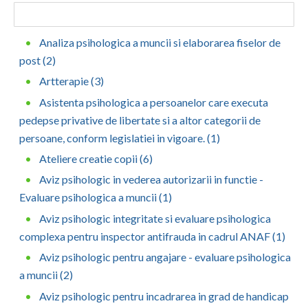
Botosani
Evenimente
Braila
Analiza psihologica a muncii si elaborarea fiselor de
Cabinet
post (2)
Brasov
Artterapie (3)
Membri
Bucuresti
Asistenta psihologica a persoanelor care executa
Buzau
pedepse privative de libertate si a altor categorii de
persoane, conform legislatiei in vigoare. (1)
Calarasi
Ateliere creatie copii (6)
Caras-Severin
Aviz psihologic in vederea autorizarii in functie -
Evaluare psihologica a muncii (1)
Cluj
Aviz psihologic integritate si evaluare psihologica
Constanta
complexa pentru inspector antifrauda in cadrul ANAF (1)
Covasna
Aviz psihologic pentru angajare - evaluare psihologica
a muncii (2)
Dambovita
Aviz psihologic pentru incadrarea in grad de handicap