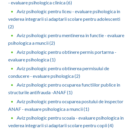
Dolj
- evaluare psihologica clinica (6)
Aviz psihologic pentru liceu - evaluare psihologica in
Galati
vederea integrarii si adaptarii scolare pentru adolescenti
Giurgiu
(2)
Aviz psihologic pentru mentinerea in functie - evaluare
Gorj
psihologica a muncii (2)
Harghita
Aviz psihologic pentru obtinere permis portarma -
evaluare psihologica (1)
Hunedoara
Aviz psihologic pentru obtinerea permisului de
Ialomita
conducere - evaluare psihologica (2)
Iasi
Aviz psihologic pentru ocuparea functiilor publice in
structurile antifrauda -ANAF (1)
Ilfov
Aviz psihologic pentru ocuparea postului de inspector
Maramures
ANAF - evaluare psihologica a muncii (1)
Aviz psihologic pentru scoala - evaluare psihologica in
Mehedinti
vederea integrarii si adaptarii scolare pentru copii (4)
Mures