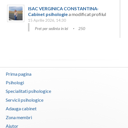
ISAC VERGINICA CONSTANTINA-
Cabinet psihologie
a modificat profilul
15 Aprilie 2026, 14:30
Pret per sedinta in lei
250
ISAC VERGINICA CONSTANTINA-
Cabinet psihologie
a schimbat profilul
15 Aprilie 2026, 14:26
Prezentare personalizata
Dincolo de
cuvinte: Spațiul n care trăirile tale capătă
Prima pagina
propriul sens. ​Simți că interiorul tău ...
Psihologi
Leila Moise | Psiholog
a actualizat
Specialitati psihologice
profilul
Servicii psihologice
7 Aprilie 2026, 08:59
Adresa
Aleea Muzicii nr 15, Bloc 6,
Adauga cabinet
parter
Zona membri
Puncte de reper / alte informatii
Ajutor