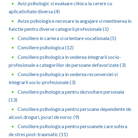
Aviz psihologic si evaluare clinica la cerere cu
Neamt
aplicativitate diversa (4)
Avize psihologice necesare la angajare si mentinerea in
Olt
functie pentru diverse categorii profesionale (1)
Prahova
Consiliere in cariera si orientare vocationala (5)
Consiliere psihologica (12)
Salaj
Consiliere psihologica in vederea integrarii socio-
Satu-Mare
profesionale a categoriilor de persoane defavorizate (3)
Sibiu
Consiliere psihologica in vederea reconversiei si
integrarii socio-profesionale (3)
Suceava
Consiliere psihologica pentru dezvoltare personala
Teleorman
(13)
Consiliere psihologica pentru persoane dependente de
Timis
alcool, droguri, jocuri de noroc (9)
Tulcea
Consiliere psihologica pentru persoanele care sufera
de stres post-traumatic (11)
Valcea