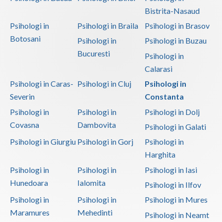
Bistrita-Nasaud
Psihodiagnostic si evaluare clinica (8)
Psihologi in
Psihologi in Braila
Psihologi in Brasov
Psihonutritie (2)
Botosani
Psihologi in
Psihologi in Buzau
Psihooncologie (1)
Bucuresti
Psihologi in
Psihosexologie (3)
Calarasi
Psihoterapia abuzului contra persoanelor varstnice
Psihologi in Caras-
Psihologi in Cluj
Psihologi in
(1)
Severin
Constanta
Psihoterapia familiei si a altor persoane din a... (2)
Psihologi in
Psihologi in
Psihologi in Dolj
Covasna
Dambovita
Psihoterapia normalului si patologicului in imb... (2)
Psihologi in Galati
Psihoterapia oncologica (3)
Psihologi in Giurgiu
Psihologi in Gorj
Psihologi in
Harghita
Psihoterapia pacientului, la aflarea diagnostic... (1)
Psihologi in
Psihologi in
Psihologi in Iasi
Psihoterapie - Interventie psihoterapeutica in ... (7)
Hunedoara
Ialomita
Psihologi in Ilfov
Psihoterapie - Interventie psihoterapeutica in ... (9)
Psihologi in
Psihologi in
Psihologi in Mures
Psihoterapie - Interventie psihoterapeutica in ... (8)
Maramures
Mehedinti
Psihologi in Neamt