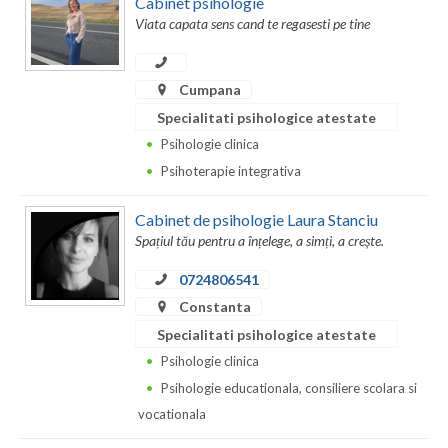
Cabinet psihologie
Viata capata sens cand te regasesti pe tine
Neamt
Olt
Cumpana
Prahova
Specialitati psihologice atestate
Psihologie clinica
Salaj
Psihoterapie integrativa
Satu-Mare
Cabinet de psihologie Laura Stanciu
Sibiu
Spațiul tău pentru a înțelege, a simți, a crește.
Suceava
0724806541
Constanta
Teleorman
Specialitati psihologice atestate
Timis
Psihologie clinica
Psihologie educationala, consiliere scolara si
Tulcea
vocationala
Valcea