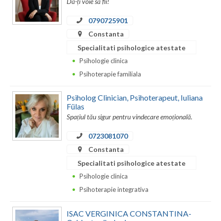
Dă-ți voie să fii!
Dolj
0790725901
Galati
Constanta
Giurgiu
Specialitati psihologice atestate
Psihologie clinica
Gorj
Psihoterapie familiala
Harghita
Psiholog Clinician, Psihoterapeut, Iuliana
Hunedoara
Fülas
Spațiul tău sigur pentru vindecare emoțională.
Ialomita
0723081070
Iasi
Constanta
Ilfov
Specialitati psihologice atestate
Psihologie clinica
Maramures
Psihoterapie integrativa
Mehedinti
ISAC VERGINICA CONSTANTINA-
Mures