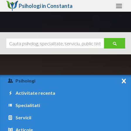
Psihologi in
Constanta
Constanta
Alte judete
Ajutor
Contact
Alba
Arad
Psihologi
Arges
Activitate recenta
Bacau
Specialitati
Bihor
Servicii
Bistrita-Nasaud
Articole