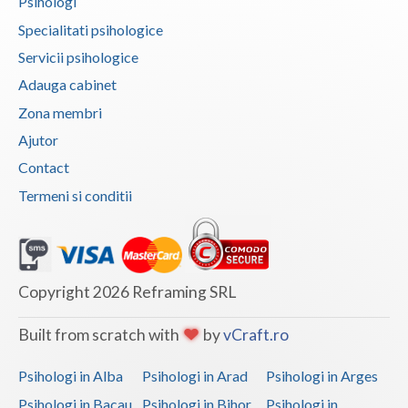
Psihologi
Interventie psihoterapeutica in tulburarea de c... (4)
Specialitati psihologice
Interventie psihoterapeutica in tulburarea de c... (2)
Servicii psihologice
Interventie psihoterapeutica in tulburarea de s... (6)
Adauga cabinet
Interventie psihoterapeutica in tulburarea dism... (6)
Zona membri
Interventie psihoterapeutica in tulburarea expr... (1)
Ajutor
Interventie psihoterapeutica in tulburarea fono... (2)
Contact
Interventie psihoterapeutica in tulburarea opoz... (4)
Termeni si conditii
Interventie psihoterapeutica in tulburari ale c... (3)
Interventie psihoterapeutica prin Sandplay (1)
Logopedie - Interventie psihoterapeutica in bal... (1)
Copyright 2026 Reframing SRL
Logoterapie (3)
Built from scratch with
by
vCraft.ro
Logoterapie in tulburarile de comunicare (3)
Practica pentru studentii facultatilor de psiho... (1)
Psihologi in Alba
Psihologi in Arad
Psihologi in Arges
Programare neurolingvistica (2)
Psihologi in Bacau
Psihologi in Bihor
Psihologi in