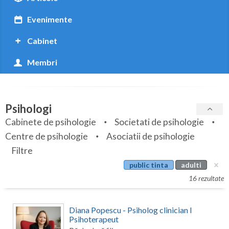
Botosani
Evenimente
Braila
Cabinet
Brasov
Membri
Bucuresti
Buzau
Psihologi
Calarasi
Cabinete de psihologie
Societati de psihologie
Caras-Severin
Centre de psihologie
Asociatii de psihologie
Cluj
Filtre
public tinta
adulti
Constanta
16 rezultate
Covasna
Diana Popescu - Psiholog clinician I
Dambovita
Psihoterapeut