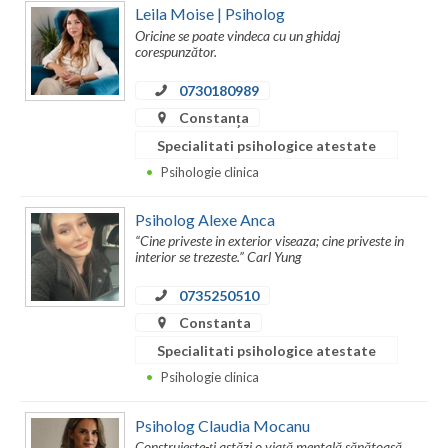
Leila Moise | Psiholog
Vaslui
Oricine se poate vindeca cu un ghidaj
corespunzător.
Vrancea
0730180989
Constanța
Specialitati psihologice atestate
Psihologie clinica
Psiholog Alexe Anca
“Cine priveste in exterior viseaza; cine priveste in
interior se trezeste.” Carl Yung
0735250510
Constanta
Specialitati psihologice atestate
Psihologie clinica
Psiholog Claudia Mocanu
Construiește-ți astăzi o viață mentală sănătoasă