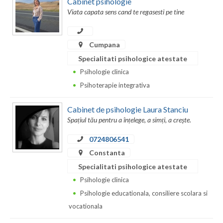
Cabinet psihologie
Viata capata sens cand te regasesti pe tine
Neamt
Olt
Cumpana
Prahova
Specialitati psihologice atestate
Psihologie clinica
Salaj
Psihoterapie integrativa
Satu-Mare
Cabinet de psihologie Laura Stanciu
Sibiu
Spațiul tău pentru a înțelege, a simți, a crește.
Suceava
0724806541
Constanta
Teleorman
Specialitati psihologice atestate
Timis
Psihologie clinica
Psihologie educationala, consiliere scolara si
Tulcea
vocationala
Valcea