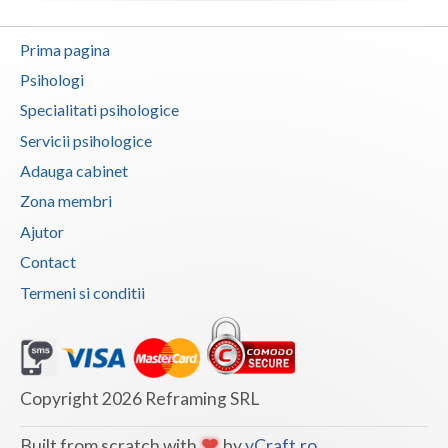
Interventie psihoterapeutica in tulburarea de s... (6)
Prima pagina
Interventie psihoterapeutica in tulburarea dism... (6)
Psihologi
Interventie psihoterapeutica in tulburarea expr... (1)
Specialitati psihologice
Interventie psihoterapeutica in tulburarea fono... (2)
Servicii psihologice
Interventie psihoterapeutica in tulburarea opoz... (4)
Adauga cabinet
Interventie psihoterapeutica in tulburari ale c... (3)
Zona membri
Interventie psihoterapeutica prin Sandplay (1)
Ajutor
Logopedie - Interventie psihoterapeutica in bal... (1)
Contact
Logoterapie (3)
Termeni si conditii
Logoterapie in tulburarile de comunicare (3)
Practica pentru studentii facultatilor de psiho... (1)
Programare neurolingvistica (2)
Copyright 2026 Reframing SRL
Psihodiagnostic si evaluare clinica (7)
Built from scratch with
by
vCraft.ro