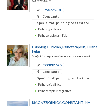
Dă-ți voie să fii!
Dolj
0790725901
Galati
Constanta
Giurgiu
Specialitati psihologice atestate
Psihologie clinica
Gorj
Psihoterapie familiala
Harghita
Psiholog Clinician, Psihoterapeut, Iuliana
Hunedoara
Fülas
Spațiul tău sigur pentru vindecare emoțională.
Ialomita
0723081070
Iasi
Constanta
Ilfov
Specialitati psihologice atestate
Psihologie clinica
Maramures
Psihoterapie integrativa
Mehedinti
ISAC VERGINICA CONSTANTINA-
Mures