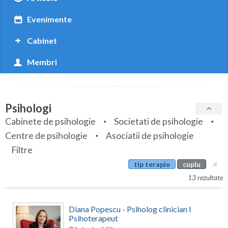
Botosani
Evenimente
Braila
Cabinet
Brasov
Membri
Bucuresti
Buzau
Psihologi
Calarasi
Cabinete de psihologie
Societati de psihologie
Caras-Severin
Centre de psihologie
Asociatii de psihologie
Cluj
Filtre
tip terapie
cuplu
Constanta
13 rezultate
Covasna
Diana Popescu - Psiholog clinician I
Dambovita
Psihoterapeut