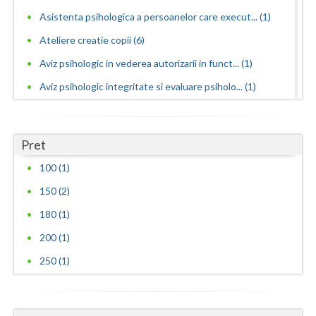
Asistenta psihologica a persoanelor care execut... (1)
Ateliere creatie copii (6)
Aviz psihologic in vederea autorizarii in funct... (1)
Aviz psihologic integritate si evaluare psiholo... (1)
Aviz psihologic pentru angajare - evaluare psih... (1)
Aviz psihologic pentru incadrarea in grad de ha... (5)
Pret
Aviz psihologic pentru liceu - evaluare psiholo... (2)
100 (1)
Aviz psihologic pentru mentinerea in functie - ... (1)
150 (2)
Aviz psihologic pentru obtinerea permisului de ... (1)
180 (1)
Aviz psihologic pentru ocuparea functiilor publ... (1)
200 (1)
Aviz psihologic pentru ocuparea postului de ins... (1)
250 (1)
Aviz psihologic pentru scoala - evaluare psihol... (3)
Aviz psihologic si evaluare clinica la cerere c... (4)