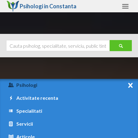
Psihologi in
Constanta
Constanta
Alte judete
Ajutor
Contact
Alba
Arad
Psihologi
Arges
Activitate recenta
Bacau
Specialitati
Bihor
Servicii
Bistrita-Nasaud
Articole