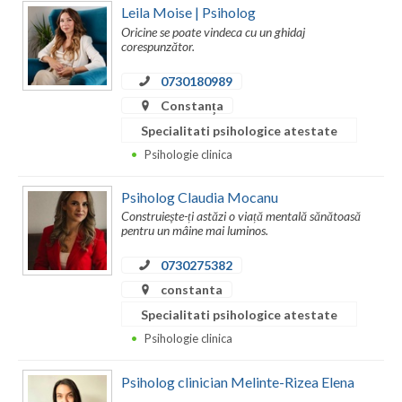
Leila Moise | Psiholog
Vaslui
Oricine se poate vindeca cu un ghidaj
corespunzător.
Vrancea
0730180989
Constanța
Specialitati psihologice atestate
Psihologie clinica
Psiholog Claudia Mocanu
Construiește-ți astăzi o viață mentală sănătoasă
pentru un mâine mai luminos.
0730275382
constanta
Specialitati psihologice atestate
Psihologie clinica
Psiholog clinician Melinte-Rizea Elena