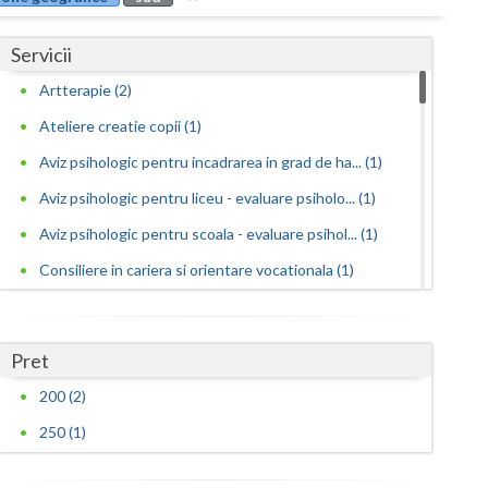
Buzau
Servicii
Calarasi
Artterapie (2)
Caras-Severin
Ateliere creatie copii (1)
Cluj
Aviz psihologic pentru incadrarea in grad de ha... (1)
Constanta
Aviz psihologic pentru liceu - evaluare psiholo... (1)
Covasna
Aviz psihologic pentru scoala - evaluare psihol... (1)
Consiliere in cariera si orientare vocationala (1)
Dambovita
Consiliere psihologica (2)
Dolj
Consiliere psihologica in vederea integrarii so... (1)
Pret
Galati
Consiliere psihologica in vederea reconversiei ... (1)
200 (2)
Giurgiu
Consiliere psihologica pentru dezvoltare personala
250 (1)
(3)
Gorj
Consiliere psihologica pentru persoane