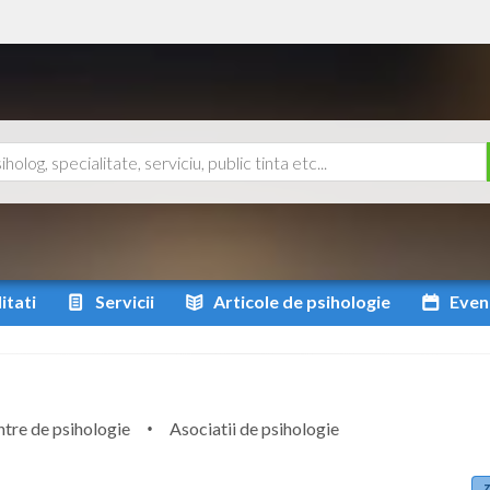
itati
Servicii
Articole
de psihologie
Even
tre de psihologie
Asociatii de psihologie