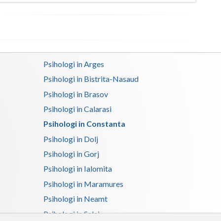
Interventie psihoterapeutica in tulburarea de s...
(1)
Interventie psihoterapeutica in tulburarea dism...
(2)
Psihologi in Arges
Interventie psihoterapeutica in tulburarea fono...
(1)
Psihologi in Bistrita-Nasaud
Psihologi in Brasov
Interventie psihoterapeutica in tulburarea opoz...
(1)
Psihologi in Calarasi
Psihologi in Constanta
Interventie psihoterapeutica prin Sandplay (1)
Psihologi in Dolj
Logopedie - Interventie psihoterapeutica in bal...
(1)
Psihologi in Gorj
Psihologi in Ialomita
Logoterapie (1)
Psihologi in Maramures
Logoterapie in tulburarile de comunicare (1)
Psihologi in Neamt
Psihosexologie (1)
Psihologi in Salaj
Psihoterapia familiei si a altor persoane din a... (2)