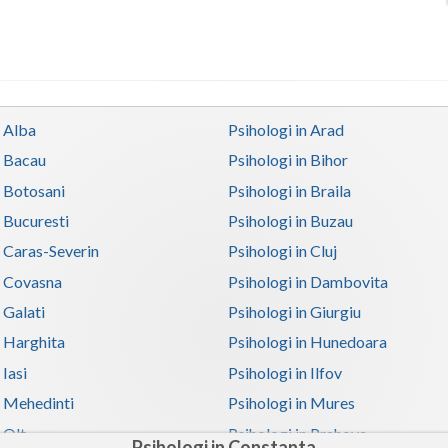
n Alba
Psihologi in Arad
n Bacau
Psihologi in Bihor
n Botosani
Psihologi in Braila
n Bucuresti
Psihologi in Buzau
n Caras-Severin
Psihologi in Cluj
n Covasna
Psihologi in Dambovita
 Galati
Psihologi in Giurgiu
n Harghita
Psihologi in Hunedoara
 Iasi
Psihologi in Ilfov
n Mehedinti
Psihologi in Mures
 Olt
Psihologi in Prahova
Psihologi in Constanta