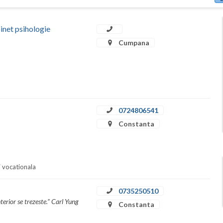
t psihologie
Cumpana
0724806541
Constanta
i vocationala
0735250510
nterior se trezeste.” Carl Yung
Constanta