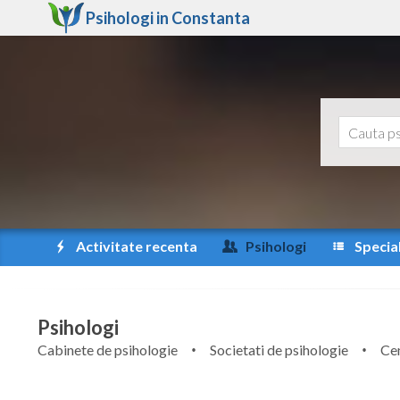
Psihologi in
Constanta
Activitate recenta
Psihologi
Special
Psihologi
Cabinete de psihologie
Societati de psihologie
Cen