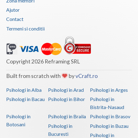
Zona membri
Interventie psihoterapeutica in tulburarea de c... (1)
Ajutor
Interventie psihoterapeutica in tulburarea de c... (2)
Contact
Interventie psihoterapeutica in tulburarea de s... (4)
Termeni si conditii
Interventie psihoterapeutica in tulburarea dism... (4)
Interventie psihoterapeutica in tulburarea fono... (1)
Interventie psihoterapeutica in tulburarea opoz... (2)
Copyright 2026 Reframing SRL
Interventie psihoterapeutica in tulburari ale c... (2)
Built from scratch with
by
vCraft.ro
Interventie psihoterapeutica prin Sandplay (1)
Logopedie - Interventie psihoterapeutica in bal... (1)
Psihologi in Alba
Psihologi in Arad
Psihologi in Arges
Logoterapie (3)
Psihologi in Bacau
Psihologi in Bihor
Psihologi in
Bistrita-Nasaud
Logoterapie in tulburarile de comunicare (3)
Psihologi in
Psihologi in Braila
Psihologi in Brasov
Practica pentru studentii facultatilor de psiho... (1)
Botosani
Psihologi in
Psihologi in Buzau
Programare neurolingvistica (1)
Bucuresti
Psihologi in