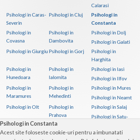
Psihodiagnostic si evaluare clinica (7)
Calarasi
Psihonutritie (1)
Psihologi in Caras-
Psihologi in Cluj
Psihologi in
Psihooncologie (1)
Severin
Constanta
Psihologi in
Psihologi in
Psihologi in Dolj
Psihosexologie (2)
Covasna
Dambovita
Psihologi in Galati
Psihoterapia familiei si a altor persoane din a... (2)
Psihologi in Giurgiu
Psihologi in Gorj
Psihologi in
Psihoterapia normalului si patologicului in imb... (1)
Harghita
Psihoterapia oncologica (2)
Psihologi in
Psihologi in
Psihologi in Iasi
Psihoterapia pacientului, la aflarea diagnostic... (1)
Hunedoara
Ialomita
Psihologi in Ilfov
Psihoterapie - Interventie psihoterapeutica in ... (5)
Psihologi in
Psihologi in
Psihologi in Mures
Psihoterapie - Interventie psihoterapeutica in ... (6)
Maramures
Mehedinti
Psihologi in Neamt
Psihoterapie - Interventie psihoterapeutica in ... (5)
Psihologi in Olt
Psihologi in
Psihologi in Salaj
Psihoterapie - Interventie psihoterapeutica in ... (4)
Prahova
Psihologi in Satu-
Psihologi in Constanta
Mare
Psihoterapie - Interventie psihoterapeutica in ... (8)
Acest site foloseste cookie-uri pentru a imbunatati
Psihologi in Sibiu
Psihologi in
Psihologi in
Psihoterapie - Interventie psihoterapeutica in ... (3)