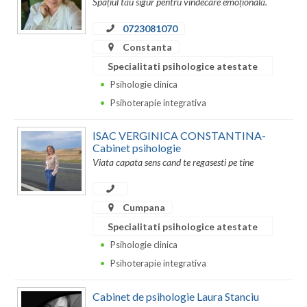
Spațiul tău sigur pentru vindecare emoțională.
Dolj
0723081070
Galati
Constanta
Giurgiu
Specialitati psihologice atestate
Psihologie clinica
Gorj
Psihoterapie integrativa
Harghita
ISAC VERGINICA CONSTANTINA-
Hunedoara
Cabinet psihologie
Viata capata sens cand te regasesti pe tine
Ialomita
Iasi
Cumpana
Ilfov
Specialitati psihologice atestate
Psihologie clinica
Maramures
Psihoterapie integrativa
Mehedinti
Cabinet de psihologie Laura Stanciu
Mures