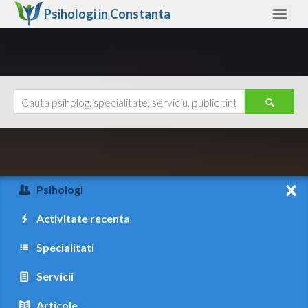
Psihologi in
Constanta
Constanta
Alte judete
Ajutor
Contact
Alba
Arad
Psihologi
Arges
Activitate recenta
Bacau
Specialitati
Bihor
Servicii
Bistrita-Nasaud
Articole