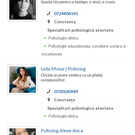
Spațiul tău pentru a înțelege, a simți, a crește.
Neamt
0724806541
Constanta
Olt
Specialitati psihologice atestate
Prahova
Psihologie clinica
Psihologie educationala, consiliere scolara si
Salaj
vocationala
Satu-Mare
Leila Moise | Psiholog
Sibiu
Oricine se poate vindeca cu un ghidaj
corespunzător.
Suceava
0730180989
Teleorman
Constanța
Timis
Specialitati psihologice atestate
Psihologie clinica
Tulcea
Psiholog Alexe Anca
Valcea