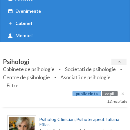
Botosani
Evenimente
Braila
Cabinet
Brasov
Membri
Bucuresti
Buzau
Psihologi
Calarasi
Cabinete de psihologie
Societati de psihologie
Caras-Severin
Centre de psihologie
Asociatii de psihologie
Cluj
Filtre
public tinta
copii
Constanta
12 rezultate
Covasna
Psiholog Clinician, Psihoterapeut, Iuliana
Dambovita
Fülas