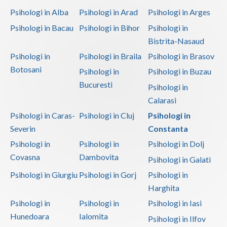
Psihologi in Alba
Psihologi in Arad
Psihologi in Arges
Psihologi in Bacau
Psihologi in Bihor
Psihologi in
Bistrita-Nasaud
Psihologi in
Psihologi in Braila
Psihologi in Brasov
Botosani
Psihologi in
Psihologi in Buzau
Bucuresti
Psihologi in
Calarasi
Psihologi in Caras-
Psihologi in Cluj
Psihologi in
Severin
Constanta
Psihologi in
Psihologi in
Psihologi in Dolj
Covasna
Dambovita
Psihologi in Galati
Psihologi in Giurgiu
Psihologi in Gorj
Psihologi in
Harghita
Psihologi in
Psihologi in
Psihologi in Iasi
Hunedoara
Ialomita
Psihologi in Ilfov