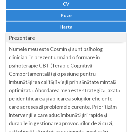
Dolj
CV
Galati
Poze
Giurgiu
Harta
Gorj
Prezentare
Harghita
Numele meu este Cosmin și sunt psiholog
clinician, în prezent urmând o formare în
Hunedoara
psihoterapie CBT (Terapie Cognitivă-
Ialomita
Comportamentală) și o pasiune pentru
îmbunătățirea calității vieții prin sănătate mintală
Iasi
optimizată. Abordarea mea este strategică, axată
Ilfov
pe identificarea și aplicarea soluțiilor eficiente
care adresează problemele curente. Prioritizăm
Maramures
intervențiile care aduc îmbunătățiri rapide și
Mehedinti
durabile în gestionarea provocărilor de zi cu zi,
Mures
astfel încât să puteți experimenta ameliorări