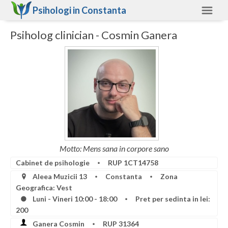
Psihologi in
Constanta
Psiholog clinician - Cosmin Ganera
Constanta
Alte judete
Ajutor
Contact
Alba
Arad
Motto: Mens sana in corpore sano
Arges
Cabinet de psihologie
RUP 1CT14758
Bacau
Aleea Muzicii 13
Constanta
Zona
Geografica: Vest
Bihor
Luni - Vineri 10:00 - 18:00
Pret per sedinta in lei:
200
Bistrita-Nasaud
Ganera Cosmin
RUP 31364