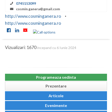
Botosani
0745153099
cosmin.ganera@gmail.com
Braila
http://www.cosminganera.ro
http://www.cosminganera.ro
Brasov
Bucuresti
Buzau
Vizualizari: 1670
incepand cu 6 Iunie 2024
Calarasi
Caras-Severin
Cluj
Programeaza sedinta
Constanta
Prezentare
Covasna
Articole
Dambovita
Evenimente