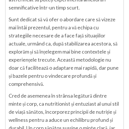
semnificative într-un timp scurt.
Neamt
Sunt dedicat să vă ofer o abordare care să vizeze
Olt
mai întâi prezentul, pentru a vă echipa cu
Prahova
strategiile necesare de a face față situațiilor
actuale, urmând ca, după stabilizarea acestora, să
Salaj
explorăm și să înțelegem mai bine contextele și
Satu-Mare
experiențele trecute. Această metodologie nu
doar că facilitează o adaptare mai rapidă, dar pune
Sibiu
și bazele pentru o vindecare profundă și
Suceava
comprehensivă.
Teleorman
Cred de asemenea în strânsa legătură dintre
Timis
minte și corp, ca nutritionist și entuziast al unui stil
de viață sănătos, încorporez principii de nutriție și
Tulcea
wellness pentru a aduce un echilibru profund și
Valcea
durabil. Un corp sănătos susține o minte clară, iar