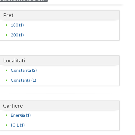
Buzau
Pret
Calarasi
180 (1)
Caras-Severin
200 (1)
Cluj
Constanta
Localitati
Covasna
Constanta (2)
Dambovita
Constanța (1)
Dolj
Galati
Cartiere
Giurgiu
Energia (1)
Gorj
ICIL (1)