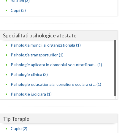
Batrani (3)
Copii (3)
Satu-Mare
Sibiu
Suceava
Specialitati psihologice atestate
Psihologia muncii si organizationala (1)
Teleorman
Psihologia transporturilor (1)
Timis
Psihologie aplicata in domeniul securitatii nat... (1)
Tulcea
Psihologie clinica (3)
Valcea
Psihologie educationala, consiliere scolara si ... (1)
Vaslui
Psihologie judiciara (1)
Vrancea
Tip Terapie
Cuplu (2)