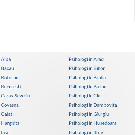
n Alba
Psihologi in Arad
n Bacau
Psihologi in Bihor
n Botosani
Psihologi in Braila
n Bucuresti
Psihologi in Buzau
n Caras-Severin
Psihologi in Cluj
n Covasna
Psihologi in Dambovita
 Galati
Psihologi in Giurgiu
n Harghita
Psihologi in Hunedoara
 Iasi
Psihologi in Ilfov