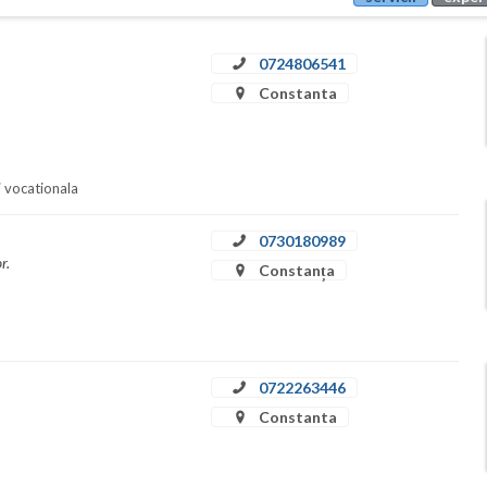
0724806541
Constanta
i vocationala
0730180989
r.
Constanța
0722263446
Constanta