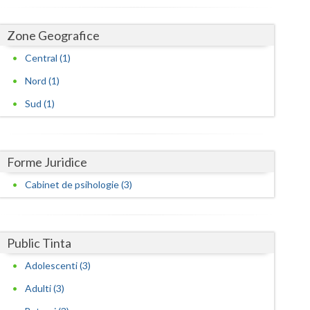
Harghita
Hunedoara
Zone Geografice
Ialomita
Central (1)
Nord (1)
Iasi
Sud (1)
Ilfov
Maramures
Forme Juridice
Mehedinti
Cabinet de psihologie (3)
Mures
Neamt
Public Tinta
Olt
Adolescenti (3)
Prahova
Adulti (3)
Salaj