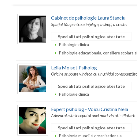
Cabinet de psihologie Laura Stanciu
Spațiul tău pentru a înțelege, a simți, a crește.
Specialitati psihologice atestate
Psihologie clinica
Psihologie educationala, consiliere scolara s
Leila Moise | Psiholog
Oricine se poate vindeca cu un ghidaj corespunzăto
Specialitati psihologice atestate
Psihologie clinica
Expert psiholog - Voicu Cristina Nela
Adevarul este inceputul unei mari virtuti - Plutarh
Specialitati psihologice atestate
Psihologia muncii si organizationala