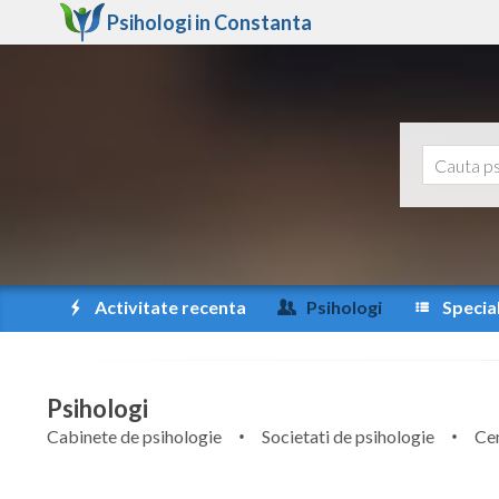
Psihologi in
Constanta
Activitate recenta
Psihologi
Special
Psihologi
Cabinete de psihologie
Societati de psihologie
Cen