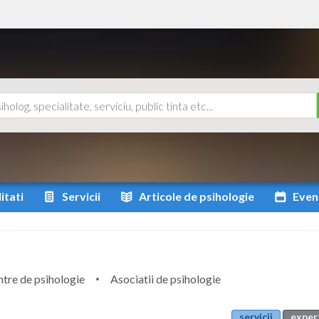
itati
Servicii
Articole
de psihologie
Even
tre de psihologie
Asociatii de psihologie
servicii
expert