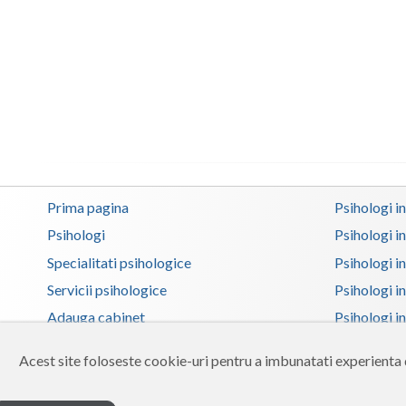
Prima pagina
Psihologi i
Psihologi
Psihologi i
Specialitati psihologice
Psihologi i
Servicii psihologice
Psihologi i
Adauga cabinet
Psihologi i
Zona membri
Psihologi i
Acest site foloseste cookie-uri pentru a imbunatati experienta d
Ajutor
Psihologi in
Contact
Psihologi i