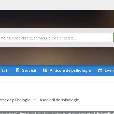
itati
Servicii
Articole
de psihologie
Even
tre de psihologie
Asociatii de psihologie
vederea obtinerii certificatului de incadrare intr-un grad de handicap