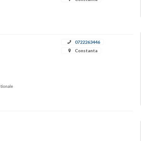
0722263446
Constanta
ationale