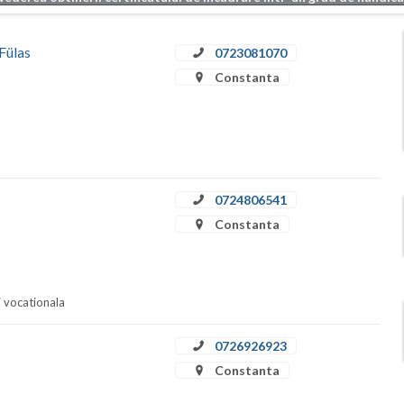
 Fülas
0723081070
Constanta
0724806541
Constanta
i vocationala
0726926923
Constanta