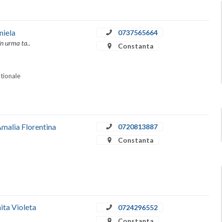
niela
0737565664
în urma ta..
Constanta
ationale
Amalia Florentina
0720813887
Constanta
ita Violeta
0724296552
Constanta