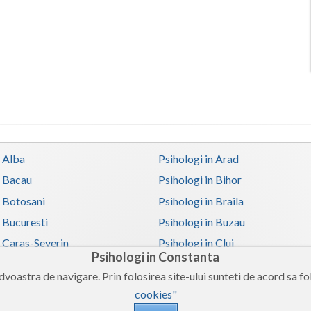
n Alba
Psihologi in Arad
n Bacau
Psihologi in Bihor
n Botosani
Psihologi in Braila
n Bucuresti
Psihologi in Buzau
n Caras-Severin
Psihologi in Cluj
Psihologi in Constanta
n Covasna
Psihologi in Dambovita
voastra de navigare. Prin folosirea site-ului sunteti de acord sa fol
 Galati
Psihologi in Giurgiu
cookies"
n Harghita
Psihologi in Hunedoara