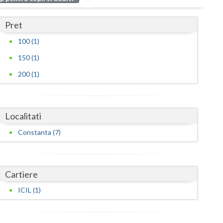
Buzau
Pret
Calarasi
100 (1)
Caras-Severin
150 (1)
Cluj
200 (1)
Constanta
Covasna
Localitati
Dambovita
Constanta (7)
Dolj
Galati
Cartiere
Giurgiu
ICIL (1)
Gorj