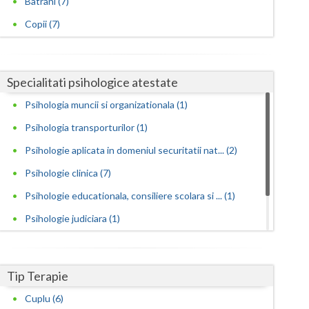
Batrani (7)
Copii (7)
Satu-Mare
Sibiu
Suceava
Specialitati psihologice atestate
Psihologia muncii si organizationala (1)
Teleorman
Psihologia transporturilor (1)
Timis
Psihologie aplicata in domeniul securitatii nat... (2)
Tulcea
Psihologie clinica (7)
Valcea
Psihologie educationala, consiliere scolara si ... (1)
Vaslui
Psihologie judiciara (1)
Psihoterapie integrativa (2)
Vrancea
Psihoterapie sistemica de familie si cuplu (2)
Tip Terapie
Cuplu (6)