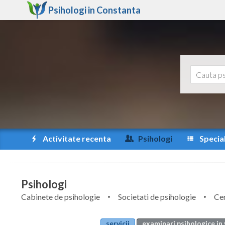
Psihologi in
Constanta
Activitate recenta
Psihologi
Special
Psihologi
Cabinete de psihologie
Societati de psihologie
Cen
servicii
examinari psihologice in 