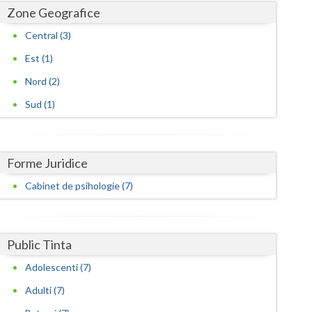
Harghita
Zone Geografice
Hunedoara
Central (3)
Ialomita
Est (1)
Nord (2)
Iasi
Sud (1)
Ilfov
Maramures
Forme Juridice
Mehedinti
Cabinet de psihologie (7)
Mures
Neamt
Public Tinta
Olt
Adolescenti (7)
Prahova
Adulti (7)
Salaj