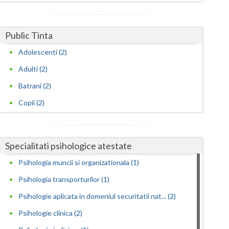
Harghita
Hunedoara
Public Tinta
Ialomita
Adolescenti (2)
Iasi
Adulti (2)
Ilfov
Batrani (2)
Copii (2)
Maramures
Mehedinti
Specialitati psihologice atestate
Mures
Psihologia muncii si organizationala (1)
Neamt
Psihologia transporturilor (1)
Olt
Psihologie aplicata in domeniul securitatii nat... (2)
Prahova
Psihologie clinica (2)
Salaj