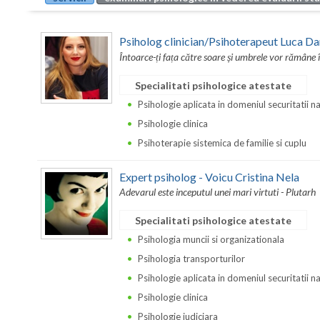
Psiholog clinician/Psihoterapeut Luca Da
Întoarce-ți fața către soare și umbrele vor rămâne 
Specialitati psihologice atestate
Psihologie aplicata in domeniul securitatii n
Psihologie clinica
Psihoterapie sistemica de familie si cuplu
Expert psiholog - Voicu Cristina Nela
Adevarul este inceputul unei mari virtuti - Plutarh
Specialitati psihologice atestate
Psihologia muncii si organizationala
Psihologia transporturilor
Psihologie aplicata in domeniul securitatii n
Psihologie clinica
Psihologie judiciara