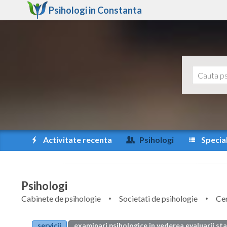
Psihologi in
Constanta
Activitate recenta
Psihologi
Special
Psihologi
Cabinete de psihologie
Societati de psihologie
Cen
servicii
examinari psihologice in vederea evaluarii st