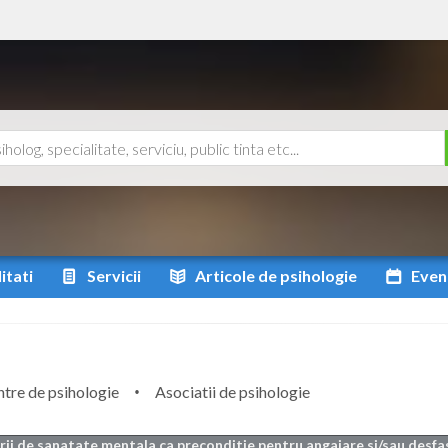
itati
Servicii
Articole
de psihologie
Even
tre de psihologie
Asociatii de psihologie
arii de sanatate mentala ca preconditie pentru angajare si/sau desfa