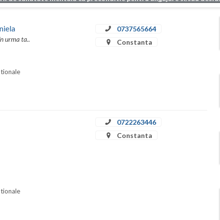
niela
0737565664
în urma ta..
Constanta
ationale
0722263446
Constanta
ationale