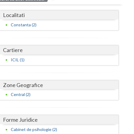
Buzau
Localitati
Calarasi
Constanta (2)
Caras-Severin
Cluj
Cartiere
Constanta
ICIL (1)
Covasna
Dambovita
Zone Geografice
Dolj
Central (2)
Galati
Giurgiu
Forme Juridice
Gorj
Cabinet de psihologie (2)