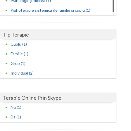
Psihologie judiciara (1)
Psihoterapie sistemica de familie si cuplu (1)
Satu-Mare
Sibiu
Tip Terapie
Suceava
Cuplu (1)
Teleorman
Familie (1)
Timis
Grup (1)
Tulcea
Individual (2)
Valcea
Vaslui
Terapie Online Prin Skype
Vrancea
Nu (1)
Da (1)