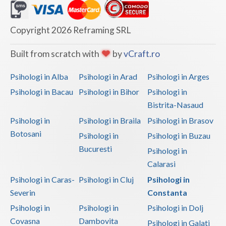
Copyright 2026 Reframing SRL
Built from scratch with
by
vCraft.ro
Psihologi in Alba
Psihologi in Arad
Psihologi in Arges
Psihologi in Bacau
Psihologi in Bihor
Psihologi in
Bistrita-Nasaud
Psihologi in
Psihologi in Braila
Psihologi in Brasov
Botosani
Psihologi in
Psihologi in Buzau
Bucuresti
Psihologi in
Calarasi
Psihologi in Caras-
Psihologi in Cluj
Psihologi in
Severin
Constanta
Psihologi in
Psihologi in
Psihologi in Dolj
Covasna
Dambovita
Psihologi in Galati