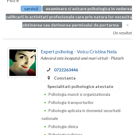
Filtre
Botosani
servicii
examinare si avizare psihologica in vederea
Evenimente
Braila
calificarii in activitati profesionale care prin natura lor necesita
Cabinet
obtinerea sau detinerea permisului de portarma
Brasov
Un rezultat
Membri
Bucuresti
Expert psiholog - Voicu Cristina Nela
Buzau
Adevarul este inceputul unei mari virtuti - Plutarh
Calarasi
0722263446
Caras-Severin
Constanta
Specialitati psihologice atestate
Cluj
Psihologia muncii si organizationala
Constanta
Psihologia transporturilor
Psihologie aplicata in domeniul securitatii
Covasna
nationale
Dambovita
Psihologie clinica
Psihologie judiciara