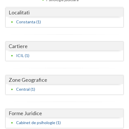
Dolj
Localitati
Galati
Constanta (1)
Giurgiu
Gorj
Cartiere
Harghita
ICIL (1)
Hunedoara
Ialomita
Zone Geografice
Iasi
Central (1)
Ilfov
Maramures
Forme Juridice
Mehedinti
Cabinet de psihologie (1)
Mures