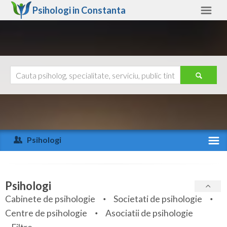
Psihologi in
Constanta
Constanta
Alte judete
Ajutor
Contact
Alba
Arad
Psihologi
Arges
Activitate recenta
Bacau
Specialitati
Psihologi
Bihor
Cabinete de psihologie
Societati de psihologie
Servicii
Centre de psihologie
Asociatii de psihologie
Bistrita-Nasaud
Articole