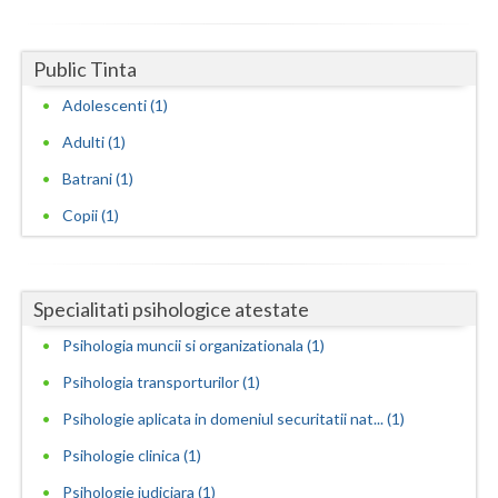
Neamt
Public Tinta
Olt
Adolescenti (1)
Prahova
Adulti (1)
Salaj
Batrani (1)
Copii (1)
Satu-Mare
Sibiu
Suceava
Specialitati psihologice atestate
Psihologia muncii si organizationala (1)
Teleorman
Psihologia transporturilor (1)
Timis
Psihologie aplicata in domeniul securitatii nat... (1)
Tulcea
Psihologie clinica (1)
Valcea
Psihologie judiciara (1)