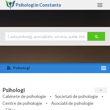
Psihologi in
Constanta
Constanta
Alte judete
Ajutor
Contact
Alba
Arad
Psihologi
Arges
Activitate recenta
Bacau
Specialitati
Psihologi
Bihor
Cabinete de psihologie
Societati de psihologie
Servicii
Centre de psihologie
Asociatii de psihologie
Bistrita-Nasaud
Articole