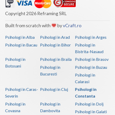
Copyright 2026 Reframing SRL
Built from scratch with
by
vCraft.ro
Psihologi in Alba
Psihologi in Arad
Psihologi in Arges
Psihologi in Bacau
Psihologi in Bihor
Psihologi in
Bistrita-Nasaud
Psihologi in
Psihologi in Braila
Psihologi in Brasov
Botosani
Psihologi in
Psihologi in Buzau
Bucuresti
Psihologi in
Calarasi
Psihologi in Caras-
Psihologi in Cluj
Psihologi in
Severin
Constanta
Psihologi in
Psihologi in
Psihologi in Dolj
Covasna
Dambovita
Psihologi in Galati