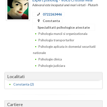
Dolj
Adevarul este inceputul unei mari virtuti - Plutarh
Galati
0722263446
Giurgiu
Constanta
Specialitati psihologice atestate
Gorj
Psihologia muncii si organizationala
Harghita
Psihologia transporturilor
Psihologie aplicata in domeniul securitatii
Hunedoara
nationale
Ialomita
Psihologie clinica
Psihologie judiciara
Iasi
Localitati
Ilfov
Constanta (2)
Maramures
Mehedinti
Cartiere
Mures