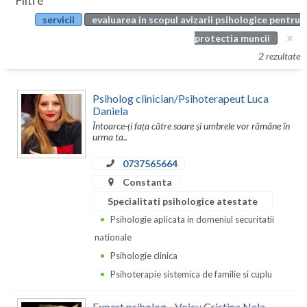
Filtre
Botosani
servicii
evaluarea in scopul avizarii psihologice pentru
Evenimente
Braila
protectia muncii
Cabinet
2 rezultate
Brasov
Membri
Bucuresti
Psiholog clinician/Psihoterapeut Luca
Daniela
Buzau
Întoarce-ți fața către soare și umbrele vor rămâne în
urma ta..
Calarasi
0737565664
Caras-Severin
Constanta
Cluj
Specialitati psihologice atestate
Psihologie aplicata in domeniul securitatii
Constanta
nationale
Covasna
Psihologie clinica
Psihoterapie sistemica de familie si cuplu
Dambovita
Expert psiholog - Voicu Cristina Nela