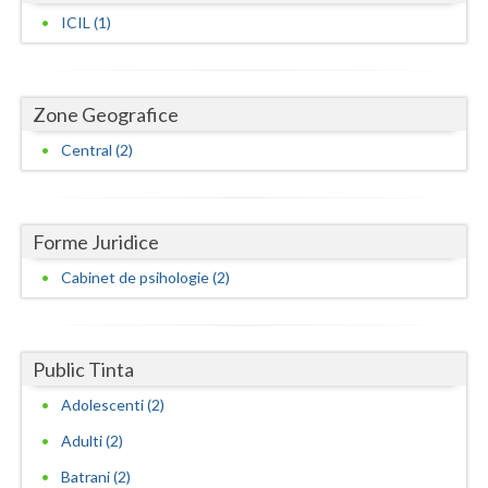
ICIL (1)
Neamt
Olt
Zone Geografice
Prahova
Central (2)
Salaj
Satu-Mare
Forme Juridice
Sibiu
Cabinet de psihologie (2)
Suceava
Teleorman
Public Tinta
Timis
Adolescenti (2)
Tulcea
Adulti (2)
Valcea
Batrani (2)