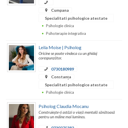
Dolj
Cumpana
Galati
Specialitati psihologice atestate
Giurgiu
Psihologie clinica
Psihoterapie integrativa
Gorj
Harghita
Leila Moise | Psiholog
Oricine se poate vindeca cu un ghidaj
corespunzător.
Hunedoara
0730180989
Ialomita
Constanța
Iasi
Specialitati psihologice atestate
Ilfov
Psihologie clinica
Maramures
Psiholog Claudia Mocanu
Construiește-ți astăzi o viață mentală sănătoasă
Mehedinti
pentru un mâine mai luminos.
Mures
0730275382