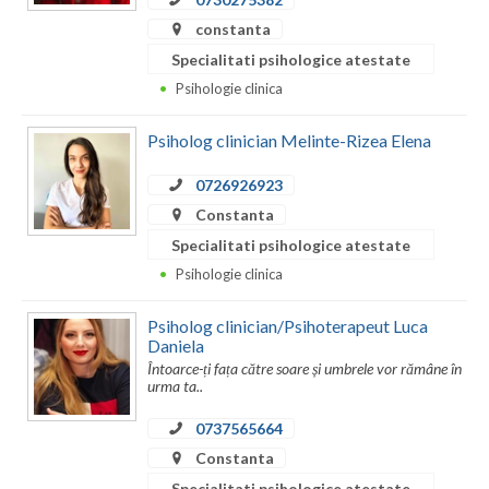
constanta
Neamt
Specialitati psihologice atestate
Olt
Psihologie clinica
Prahova
Psiholog clinician Melinte-Rizea Elena
Salaj
0726926923
Satu-Mare
Constanta
Specialitati psihologice atestate
Sibiu
Psihologie clinica
Suceava
Psiholog clinician/Psihoterapeut Luca
Daniela
Teleorman
Întoarce-ți fața către soare și umbrele vor rămâne în
urma ta..
Timis
0737565664
Tulcea
Constanta
Valcea
Specialitati psihologice atestate