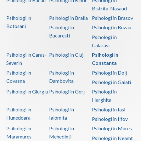
Psihologi in Bacau
Psihologi in Bihor
Psihologi in
Bistrita-Nasaud
Psihologi in
Psihologi in Braila
Psihologi in Brasov
Botosani
Psihologi in
Psihologi in Buzau
Bucuresti
Psihologi in
Calarasi
Psihologi in Caras-
Psihologi in Cluj
Psihologi in
Severin
Constanta
Psihologi in
Psihologi in
Psihologi in Dolj
Covasna
Dambovita
Psihologi in Galati
Psihologi in Giurgiu
Psihologi in Gorj
Psihologi in
Harghita
Psihologi in
Psihologi in
Psihologi in Iasi
Hunedoara
Ialomita
Psihologi in Ilfov
Psihologi in
Psihologi in
Psihologi in Mures
Maramures
Mehedinti
Psihologi in Neamt