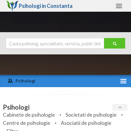
Psihologi in
Constanta
Constanta
Alte judete
Ajutor
Contact
Alba
Arad
Psihologi
Arges
Activitate recenta
Bacau
Specialitati
Psihologi
Bihor
Cabinete de psihologie
Societati de psihologie
Servicii
Centre de psihologie
Asociatii de psihologie
Bistrita-Nasaud
Articole