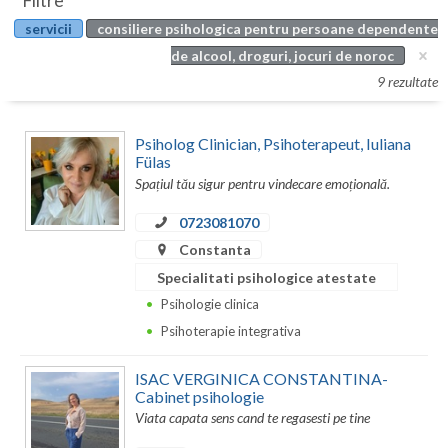
Filtre
Botosani
servicii
consiliere psihologica pentru persoane dependente
Evenimente
Braila
de alcool, droguri, jocuri de noroc
Cabinet
9 rezultate
Brasov
Membri
Bucuresti
Psiholog Clinician, Psihoterapeut, Iuliana
Fülas
Buzau
Spațiul tău sigur pentru vindecare emoțională.
Calarasi
0723081070
Constanta
Caras-Severin
Specialitati psihologice atestate
Cluj
Psihologie clinica
Psihoterapie integrativa
Constanta
Covasna
ISAC VERGINICA CONSTANTINA-
Cabinet psihologie
Dambovita
Viata capata sens cand te regasesti pe tine