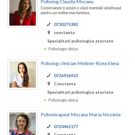
Psiholog Claudia Mocanu
Construiește-ți astăzi o viață mentală sănătoasă
pentru un mâine mai luminos.
0730275382
constanta
Specialitati psihologice atestate
Psihologie clinica
Psiholog clinician Melinte-Rizea Elena
0726926923
Constanta
Specialitati psihologice atestate
Psihologie clinica
Psihoterapeut Mocanu Maria Nicoleta
0723461177
Constanta