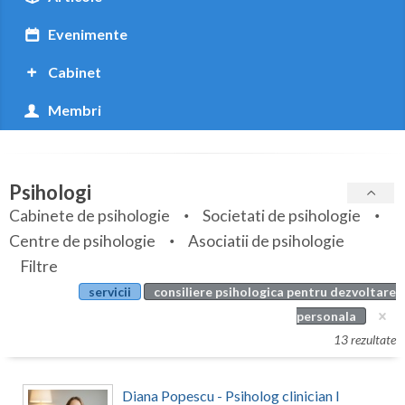
Botosani
Evenimente
Braila
Cabinet
Brasov
Membri
Bucuresti
Buzau
Psihologi
Calarasi
Cabinete de psihologie
Societati de psihologie
Caras-Severin
Centre de psihologie
Asociatii de psihologie
Cluj
Filtre
servicii
consiliere psihologica pentru dezvoltare
Constanta
personala
Covasna
13 rezultate
Dambovita
Diana Popescu - Psiholog clinician I