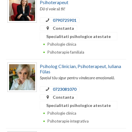
Dolj
Psihoterapeut
Dă-ți voie să fii!
Galati
0790725901
Giurgiu
Constanta
Specialitati psihologice atestate
Gorj
Psihologie clinica
Harghita
Psihoterapie familiala
Hunedoara
Psiholog Clinician, Psihoterapeut, Iuliana
Fülas
Ialomita
Spațiul tău sigur pentru vindecare emoțională.
Iasi
0723081070
Ilfov
Constanta
Specialitati psihologice atestate
Maramures
Psihologie clinica
Mehedinti
Psihoterapie integrativa
Mures