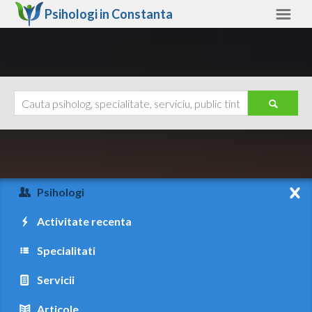
Psihologi in
Constanta
Constanta
Alte judete
Ajutor
Contact
Alba
Arad
Psihologi
Arges
Activitate recenta
Bacau
Specialitati
Bihor
Servicii
Bistrita-Nasaud
Articole