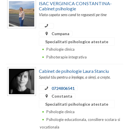
ISAC VERGINICA CONSTANTINA-
Cabinet psihologie
Neamt
Viata capata sens cand te regasesti pe tine
Olt
Prahova
Cumpana
Specialitati psihologice atestate
Salaj
Psihologie clinica
Satu-Mare
Psihoterapie integrativa
Sibiu
Cabinet de psihologie Laura Stanciu
Spațiul tău pentru a înțelege, a simți, a crește.
Suceava
0724806541
Teleorman
Constanta
Timis
Specialitati psihologice atestate
Psihologie clinica
Tulcea
Psihologie educationala, consiliere scolara si
Valcea
vocationala