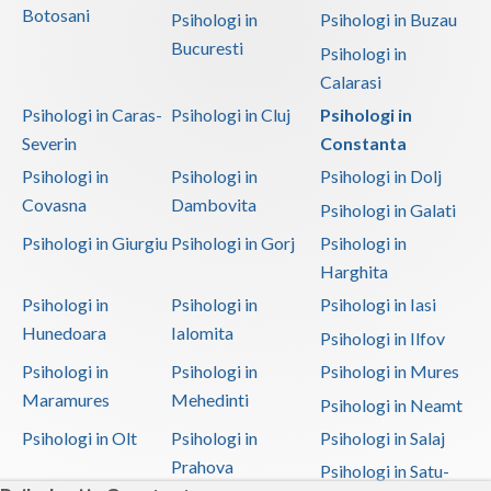
Botosani
Psihologi in
Psihologi in Buzau
Bucuresti
Psihologi in
Calarasi
Psihologi in Caras-
Psihologi in Cluj
Psihologi in
Severin
Constanta
Psihologi in
Psihologi in
Psihologi in Dolj
Covasna
Dambovita
Psihologi in Galati
Psihologi in Giurgiu
Psihologi in Gorj
Psihologi in
Harghita
Psihologi in
Psihologi in
Psihologi in Iasi
Hunedoara
Ialomita
Psihologi in Ilfov
Psihologi in
Psihologi in
Psihologi in Mures
Maramures
Mehedinti
Psihologi in Neamt
Psihologi in Olt
Psihologi in
Psihologi in Salaj
Prahova
Psihologi in Satu-