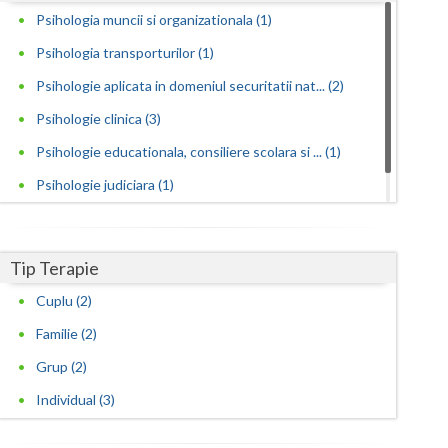
Psihologia muncii si organizationala (1)
Satu-Mare
Psihologia transporturilor (1)
Sibiu
Psihologie aplicata in domeniul securitatii nat... (2)
Suceava
Psihologie clinica (3)
Psihologie educationala, consiliere scolara si ... (1)
Teleorman
Psihologie judiciara (1)
Timis
Psihoterapie sistemica de familie si cuplu (1)
Tulcea
Tip Terapie
Valcea
Cuplu (2)
Vaslui
Familie (2)
Vrancea
Grup (2)
Individual (3)