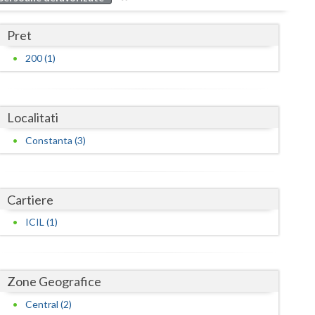
Buzau
Pret
Calarasi
200 (1)
Caras-Severin
Cluj
Localitati
Constanta
Constanta (3)
Covasna
Dambovita
Cartiere
Dolj
ICIL (1)
Galati
Giurgiu
Zone Geografice
Gorj
Central (2)