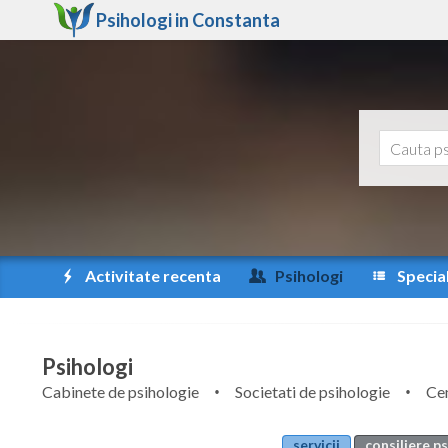
Psihologi in
Constanta
Activitate recenta
Psihologi
Special
Psihologi
Cabinete de psihologie
Societati de psihologie
Cen
servicii
consiliere p