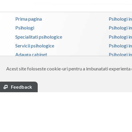
Prima pagina
Psihologi i
Psihologi
Psihologi i
Specialitati psihologice
Psihologi i
Servicii psihologice
Psihologi i
Adauga cabinet
Psihologi i
Zona membri
Psihologi i
Acest site foloseste cookie-uri pentru a imbunatati experienta d
Ajutor
Psihologi in
Contact
Psihologi i
Feedback
Termeni si conditii
Psihologi in
Psihologi i
Psihologi in
Psihologi i
Copyright 2026 Reframing SRL
Psihologi i