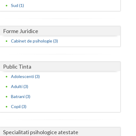
Harghita
Sud (1)
Hunedoara
Ialomita
Forme Juridice
Iasi
Cabinet de psihologie (3)
Ilfov
Maramures
Public Tinta
Mehedinti
Adolescenti (3)
Mures
Adulti (3)
Batrani (3)
Neamt
Copii (3)
Olt
Prahova
Specialitati psihologice atestate
Salaj