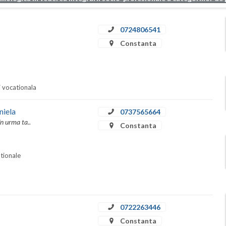
0724806541
Constanta
i vocationala
niela
0737565664
în urma ta..
Constanta
ationale
0722263446
Constanta