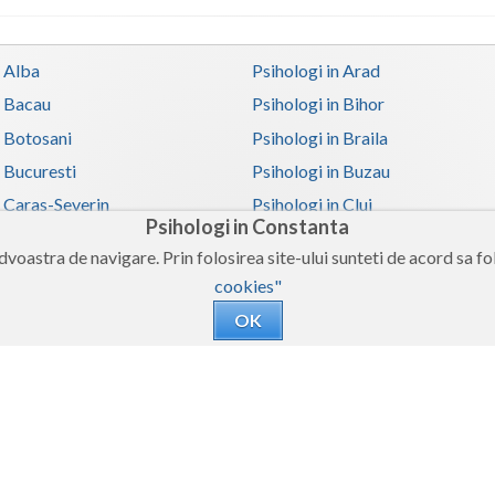
n Alba
Psihologi in Arad
n Bacau
Psihologi in Bihor
n Botosani
Psihologi in Braila
n Bucuresti
Psihologi in Buzau
n Caras-Severin
Psihologi in Cluj
Psihologi in Constanta
n Covasna
Psihologi in Dambovita
voastra de navigare. Prin folosirea site-ului sunteti de acord sa fol
 Galati
Psihologi in Giurgiu
cookies"
n Harghita
Psihologi in Hunedoara
OK
 Iasi
Psihologi in Ilfov
n Mehedinti
Psihologi in Mures
 Olt
Psihologi in Prahova
n Satu-Mare
Psihologi in Sibiu
n Teleorman
Psihologi in Timis