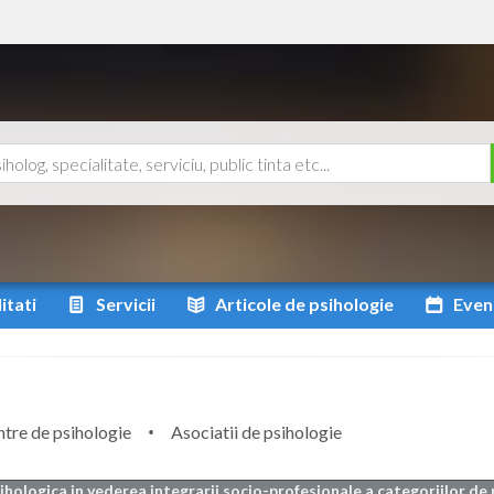
itati
Servicii
Articole
de psihologie
Even
tre de psihologie
Asociatii de psihologie
sihologica in vederea integrarii socio-profesionale a categoriilor d