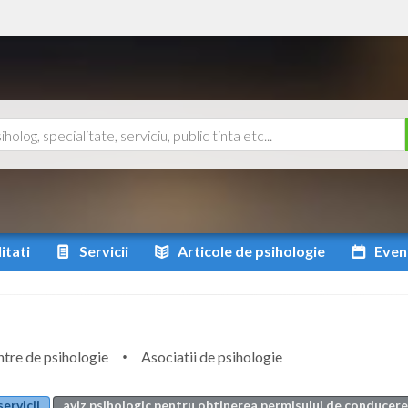
itati
Servicii
Articole
de psihologie
Even
tre de psihologie
Asociatii de psihologie
servicii
aviz psihologic pentru obtinerea permisului de conducere