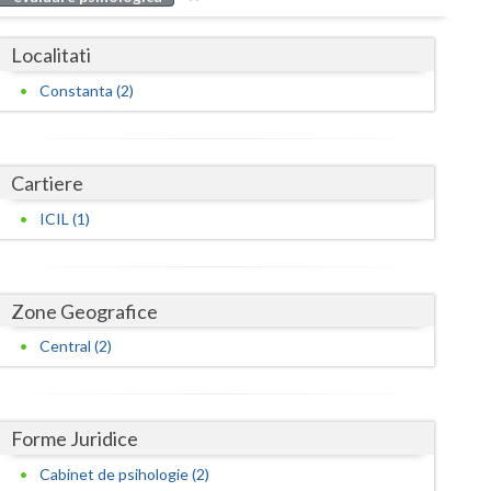
Buzau
Localitati
Calarasi
Constanta (2)
Caras-Severin
Cluj
Cartiere
Constanta
ICIL (1)
Covasna
Dambovita
Zone Geografice
Dolj
Central (2)
Galati
Giurgiu
Forme Juridice
Gorj
Cabinet de psihologie (2)