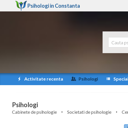
Psihologi in
Constanta
Activitate recenta
Psihologi
Special
Psihologi
Cabinete de psihologie
Societati de psihologie
Cen