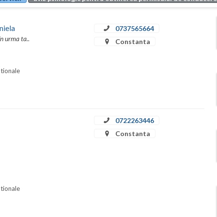
niela
0737565664
în urma ta..
Constanta
ationale
0722263446
Constanta
ationale