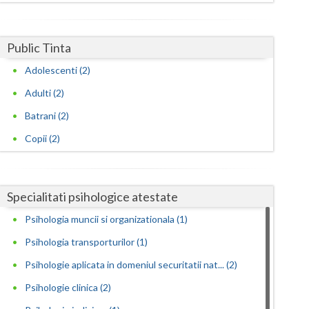
Harghita
Hunedoara
Public Tinta
Ialomita
Adolescenti (2)
Iasi
Adulti (2)
Ilfov
Batrani (2)
Copii (2)
Maramures
Mehedinti
Specialitati psihologice atestate
Mures
Psihologia muncii si organizationala (1)
Neamt
Psihologia transporturilor (1)
Olt
Psihologie aplicata in domeniul securitatii nat... (2)
Prahova
Psihologie clinica (2)
Salaj