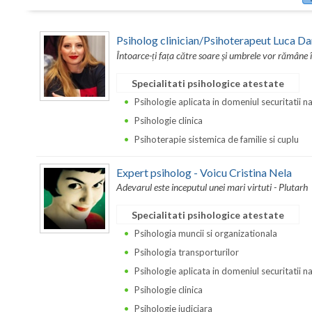
Psiholog clinician/Psihoterapeut Luca Da
Întoarce-ți fața către soare și umbrele vor rămâne 
Specialitati psihologice atestate
Psihologie aplicata in domeniul securitatii n
Psihologie clinica
Psihoterapie sistemica de familie si cuplu
Expert psiholog - Voicu Cristina Nela
Adevarul este inceputul unei mari virtuti - Plutarh
Specialitati psihologice atestate
Psihologia muncii si organizationala
Psihologia transporturilor
Psihologie aplicata in domeniul securitatii n
Psihologie clinica
Psihologie judiciara