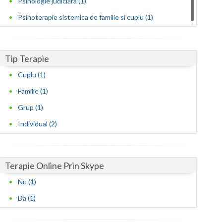
Psihologie judiciara (1)
Psihoterapie sistemica de familie si cuplu (1)
Satu-Mare
Sibiu
Tip Terapie
Suceava
Cuplu (1)
Teleorman
Familie (1)
Timis
Grup (1)
Tulcea
Individual (2)
Valcea
Vaslui
Terapie Online Prin Skype
Vrancea
Nu (1)
Da (1)