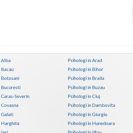
n Alba
Psihologi in Arad
n Bacau
Psihologi in Bihor
n Botosani
Psihologi in Braila
n Bucuresti
Psihologi in Buzau
n Caras-Severin
Psihologi in Cluj
n Covasna
Psihologi in Dambovita
 Galati
Psihologi in Giurgiu
n Harghita
Psihologi in Hunedoara
 Iasi
Psihologi in Ilfov