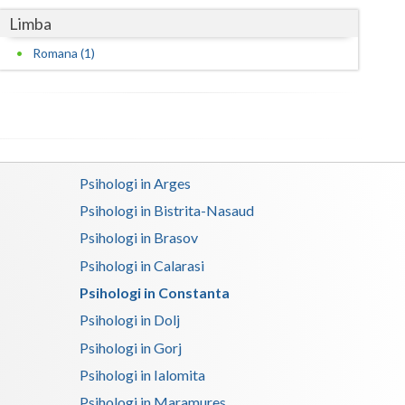
Limba
Satu-Mare
Romana (1)
Sibiu
Suceava
Teleorman
Timis
Psihologi in Arges
Psihologi in Bistrita-Nasaud
Tulcea
Psihologi in Brasov
Valcea
Psihologi in Calarasi
Vaslui
Psihologi in Constanta
Psihologi in Dolj
Vrancea
Psihologi in Gorj
Psihologi in Ialomita
Psihologi in Maramures