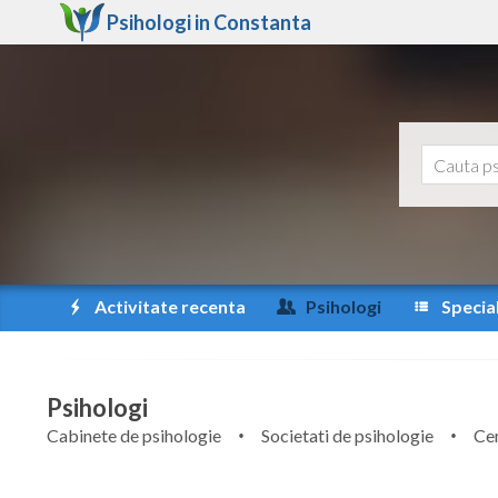
Psihologi in
Constanta
Activitate recenta
Psihologi
Special
Psihologi
Cabinete de psihologie
Societati de psihologie
Cen