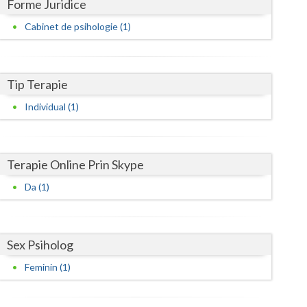
Harghita
Forme Juridice
Cabinet de psihologie (1)
Hunedoara
Ialomita
Tip Terapie
Iasi
Individual (1)
Ilfov
Maramures
Terapie Online Prin Skype
Mehedinti
Da (1)
Mures
Neamt
Sex Psiholog
Olt
Feminin (1)
Prahova
Salaj