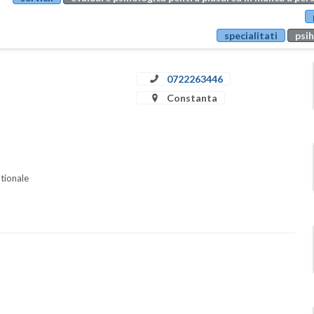
specialitati
psih
0722263446
Constanta
ationale