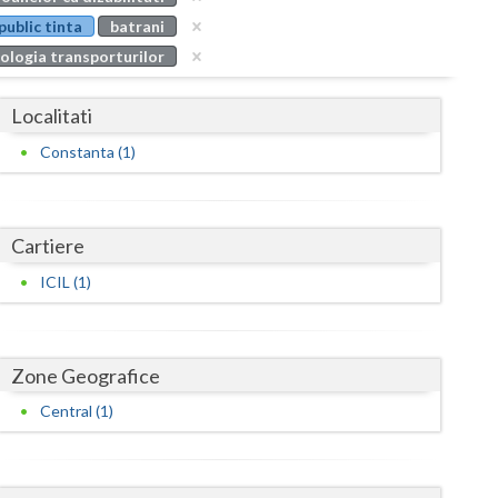
Buzau
public tinta
batrani
ologia transporturilor
Calarasi
Caras-Severin
Localitati
Cluj
Constanta (1)
Constanta
Covasna
Cartiere
Dambovita
ICIL (1)
Dolj
Galati
Zone Geografice
Central (1)
Giurgiu
Gorj