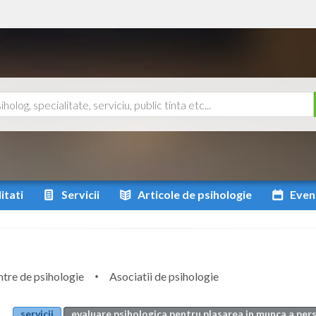
itati
Servicii
Articole
de psihologie
Even
tre de psihologie
Asociatii de psihologie
servicii
evaluare psihologica pentru plasarea in munca a pers