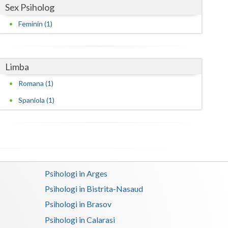
Sex Psiholog
Satu-Mare
Feminin (1)
Sibiu
Suceava
Limba
Teleorman
Romana (1)
Timis
Spaniola (1)
Tulcea
Valcea
Vaslui
Psihologi in Arges
Vrancea
Psihologi in Bistrita-Nasaud
Psihologi in Brasov
Psihologi in Calarasi