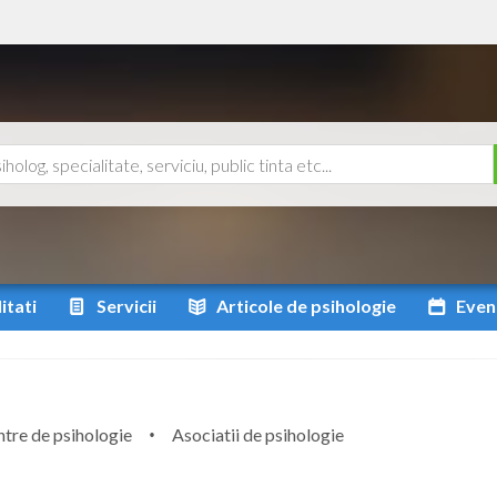
itati
Servicii
Articole
de psihologie
Even
tre de psihologie
Asociatii de psihologie