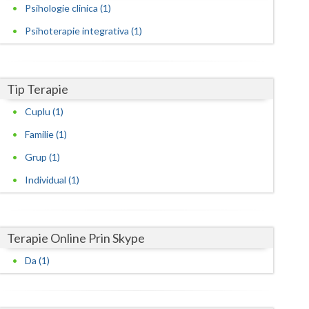
Harghita
Psihologie clinica (1)
Hunedoara
Psihoterapie integrativa (1)
Ialomita
Iasi
Tip Terapie
Cuplu (1)
Ilfov
Familie (1)
Maramures
Grup (1)
Mehedinti
Individual (1)
Mures
Neamt
Terapie Online Prin Skype
Olt
Da (1)
Prahova
Salaj