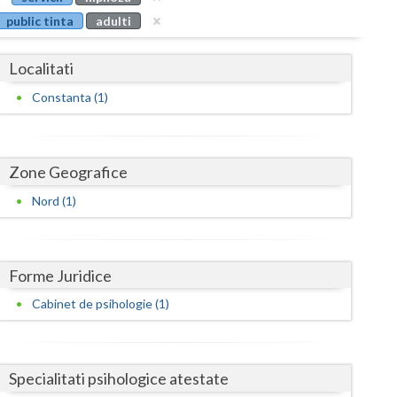
Buzau
public tinta
adulti
Calarasi
Localitati
Caras-Severin
Constanta (1)
Cluj
Constanta
Zone Geografice
Covasna
Nord (1)
Dambovita
Dolj
Forme Juridice
Galati
Cabinet de psihologie (1)
Giurgiu
Gorj
Specialitati psihologice atestate