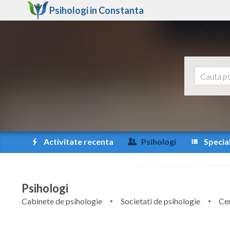
Psihologi in
Constanta
Activitate recenta
Psihologi
Special
Psihologi
Cabinete de psihologie
Societati de psihologie
Cen