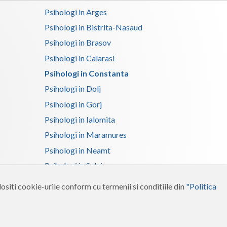
Psihologi in Arges
Terapie suportiva pentru persoane dependente
de... (1)
Psihologi in Bistrita-Nasaud
Psihologi in Brasov
Terapie suportiva pentru persoanele care sufera...
(1)
Psihologi in Calarasi
Psihologi in Constanta
Psihologi in Dolj
Psihologi in Gorj
Psihologi in Ialomita
Psihologi in Maramures
Psihologi in Neamt
Psihologi in Salaj
Psihologi in Suceava
ositi cookie-urile conform cu termenii si conditiile din
"Politica
Psihologi in Tulcea
Psihologi in Vrancea