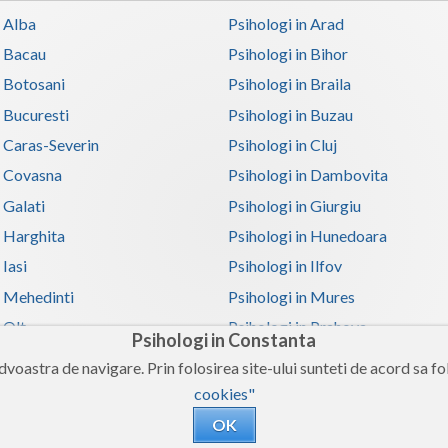
n Alba
Psihologi in Arad
n Bacau
Psihologi in Bihor
n Botosani
Psihologi in Braila
n Bucuresti
Psihologi in Buzau
n Caras-Severin
Psihologi in Cluj
n Covasna
Psihologi in Dambovita
 Galati
Psihologi in Giurgiu
n Harghita
Psihologi in Hunedoara
 Iasi
Psihologi in Ilfov
n Mehedinti
Psihologi in Mures
 Olt
Psihologi in Prahova
Psihologi in Constanta
n Satu-Mare
Psihologi in Sibiu
voastra de navigare. Prin folosirea site-ului sunteti de acord sa fol
n Teleorman
Psihologi in Timis
cookies"
n Valcea
Psihologi in Vaslui
OK