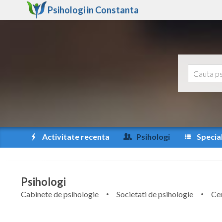
Psihologi in
Constanta
Activitate recenta
Psihologi
Special
Psihologi
Cabinete de psihologie
Societati de psihologie
Cen