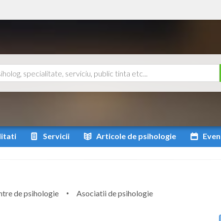
itati
Servicii
Articole
de psihologie
Even
tre de psihologie
Asociatii de psihologie