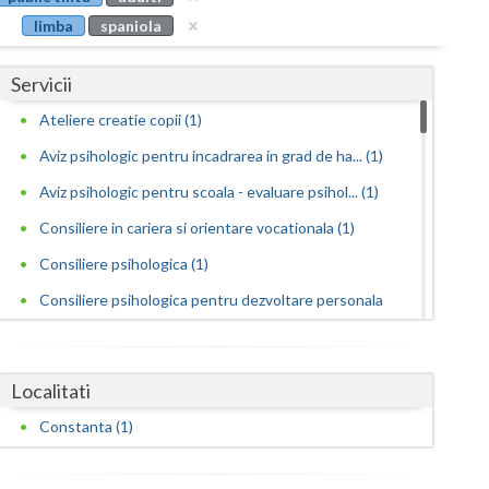
Buzau
limba
spaniola
Calarasi
Servicii
Caras-Severin
Ateliere creatie copii (1)
Cluj
Aviz psihologic pentru incadrarea in grad de ha... (1)
Constanta
Aviz psihologic pentru scoala - evaluare psihol... (1)
Consiliere in cariera si orientare vocationala (1)
Covasna
Consiliere psihologica (1)
Dambovita
Consiliere psihologica pentru dezvoltare personala
Dolj
(1)
Galati
Consiliere psihologica pentru persoane
Localitati
dependen... (1)
Giurgiu
Constanta (1)
Consiliere psihologica pentru persoanele care s...
Gorj
(1)