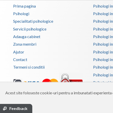
Prima pagina
Psihologi i
Psihologi
Psihologi i
Specialitati psihologice
Psihologi i
Servicii psihologice
Psihologi i
Adauga cabinet
Psihologi i
Zona membri
Psihologi i
Ajutor
Psihologi in
Contact
Psihologi i
Termeni si conditii
Psihologi in
Psihologi i
Psihologi in
Psihologi i
Acest site foloseste cookie-uri pentru a imbunatati experienta d
Copyright 2026 Reframing SRL
Psihologi i
Built from scratch with
by
vCraft.ro
Psihologi i
Feedback