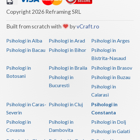
Copyright 2026 Reframing SRL
Built from scratch with
by
vCraft.ro
Psihologi in Alba
Psihologi in Arad
Psihologi in Arges
Psihologi in Bacau
Psihologi in Bihor
Psihologi in
Bistrita-Nasaud
Psihologi in
Psihologi in Braila
Psihologi in Brasov
Botosani
Psihologi in
Psihologi in Buzau
Bucuresti
Psihologi in
Calarasi
Psihologi in Caras-
Psihologi in Cluj
Psihologi in
Severin
Constanta
Psihologi in
Psihologi in
Psihologi in Dolj
Covasna
Dambovita
Psihologi in Galati