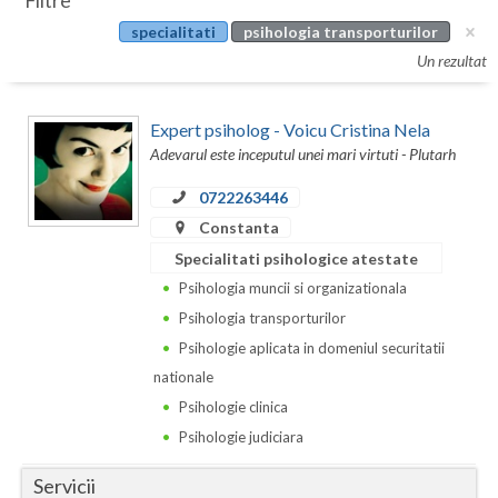
Filtre
Botosani
specialitati
psihologia transporturilor
Evenimente
Braila
Un rezultat
Cabinet
Brasov
Expert psiholog - Voicu Cristina Nela
Membri
Bucuresti
Adevarul este inceputul unei mari virtuti - Plutarh
Buzau
0722263446
Constanta
Calarasi
Specialitati psihologice atestate
Caras-Severin
Psihologia muncii si organizationala
Psihologia transporturilor
Cluj
Psihologie aplicata in domeniul securitatii
Constanta
nationale
Psihologie clinica
Covasna
Psihologie judiciara
Dambovita
Servicii