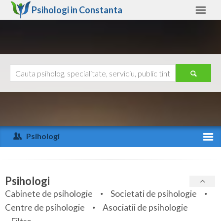
Psihologi in
Constanta
Constanta
Alte judete
Ajutor
Contact
Alba
Arad
Psihologi
Arges
Activitate recenta
Bacau
Specialitati
Psihologi
Bihor
Cabinete de psihologie
Societati de psihologie
Servicii
Centre de psihologie
Asociatii de psihologie
Bistrita-Nasaud
Articole