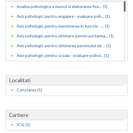
Dolj
Analiza psihologica a muncii si elaborarea fise... (1)
Galati
Aviz psihologic pentru angajare - evaluare psih... (1)
Giurgiu
Aviz psihologic pentru mentinerea in functie - ... (1)
Aviz psihologic pentru obtinere permis portarma... (1)
Gorj
Aviz psihologic pentru obtinerea permisului de ... (1)
Harghita
Aviz psihologic pentru scoala - evaluare psihol... (1)
Hunedoara
Consiliere psihologica (1)
Ialomita
Consiliere psihologica in vederea integrarii so... (1)
Localitati
Iasi
Consiliere psihologica in vederea reconversiei ... (1)
Constanta (1)
Consiliere psihologica pentru persoane dependen...
Ilfov
(1)
Maramures
Consiliere psihologica pentru persoanele care s... (1)
Cartiere
Mehedinti
Consiliere psihologica privind orientarea in ca... (1)
ICIL (1)
Consultanta psihologica pentru managementul res...
Mures