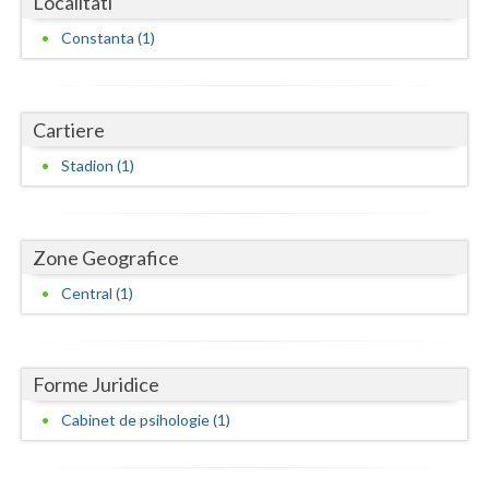
Localitati
Dolj
Constanta (1)
Galati
Giurgiu
Cartiere
Gorj
Stadion (1)
Harghita
Hunedoara
Zone Geografice
Ialomita
Central (1)
Iasi
Ilfov
Forme Juridice
Maramures
Cabinet de psihologie (1)
Mehedinti
Mures