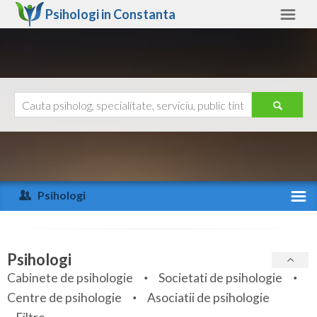
Psihologi in
Constanta
Constanta
Alte judete
Ajutor
Contact
Alba
Arad
Psihologi
Arges
Activitate recenta
Bacau
Specialitati
Psihologi
Bihor
Cabinete de psihologie
Societati de psihologie
Servicii
Centre de psihologie
Asociatii de psihologie
Bistrita-Nasaud
Articole