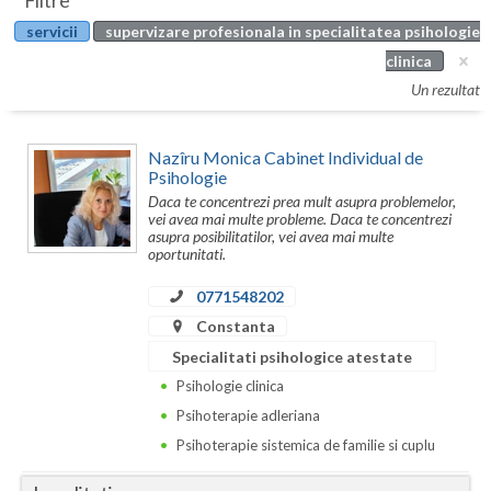
Filtre
Botosani
servicii
supervizare profesionala in specialitatea psihologie
Evenimente
Braila
clinica
Cabinet
Un rezultat
Brasov
Membri
Bucuresti
Nazîru Monica Cabinet Individual de
Psihologie
Buzau
Daca te concentrezi prea mult asupra problemelor,
vei avea mai multe probleme. Daca te concentrezi
Calarasi
asupra posibilitatilor, vei avea mai multe
oportunitati.
Caras-Severin
0771548202
Cluj
Constanta
Specialitati psihologice atestate
Constanta
Psihologie clinica
Covasna
Psihoterapie adleriana
Psihoterapie sistemica de familie si cuplu
Dambovita