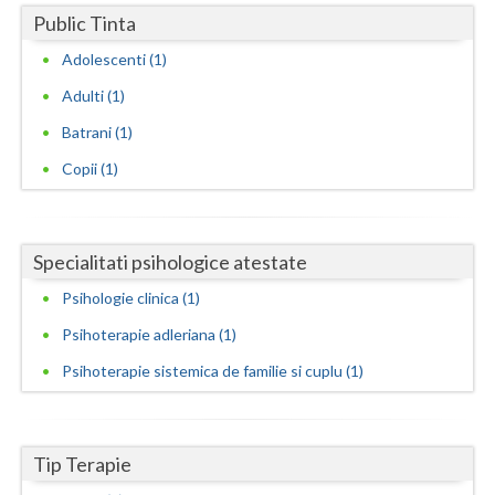
Public Tinta
Neamt
Adolescenti (1)
Olt
Adulti (1)
Prahova
Batrani (1)
Copii (1)
Salaj
Satu-Mare
Specialitati psihologice atestate
Sibiu
Psihologie clinica (1)
Suceava
Psihoterapie adleriana (1)
Teleorman
Psihoterapie sistemica de familie si cuplu (1)
Timis
Tulcea
Tip Terapie
Valcea