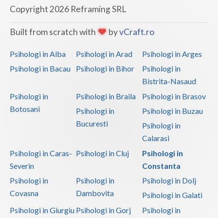
Copyright 2026 Reframing SRL
Built from scratch with
by
vCraft.ro
Psihologi in Alba
Psihologi in Arad
Psihologi in Arges
Psihologi in Bacau
Psihologi in Bihor
Psihologi in
Bistrita-Nasaud
Psihologi in
Psihologi in Braila
Psihologi in Brasov
Botosani
Psihologi in
Psihologi in Buzau
Bucuresti
Psihologi in
Calarasi
Psihologi in Caras-
Psihologi in Cluj
Psihologi in
Severin
Constanta
Psihologi in
Psihologi in
Psihologi in Dolj
Covasna
Dambovita
Psihologi in Galati
Psihologi in Giurgiu
Psihologi in Gorj
Psihologi in