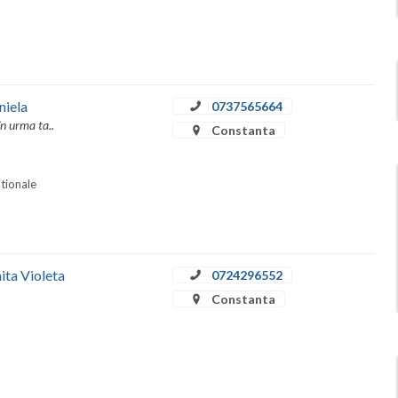
niela
0737565664
în urma ta..
Constanta
ationale
ita Violeta
0724296552
Constanta