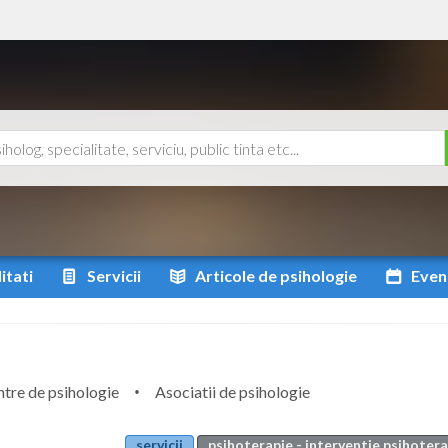
itati
Servicii
Articole
de psihologie
Even
tre de psihologie
Asociatii de psihologie
servicii
psihoterapie - interventie psihoter