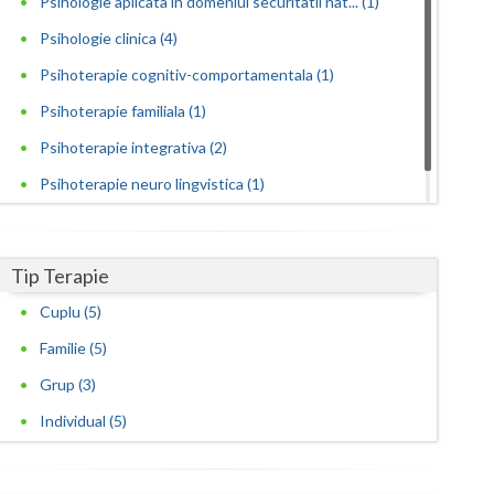
Psihologie aplicata in domeniul securitatii nat... (1)
Psihologie clinica (4)
Satu-Mare
Psihoterapie cognitiv-comportamentala (1)
Sibiu
Psihoterapie familiala (1)
Suceava
Psihoterapie integrativa (2)
Teleorman
Psihoterapie neuro lingvistica (1)
Timis
Psihoterapie sistemica de familie si cuplu (2)
Tulcea
Tip Terapie
Valcea
Cuplu (5)
Familie (5)
Vaslui
Grup (3)
Vrancea
Individual (5)