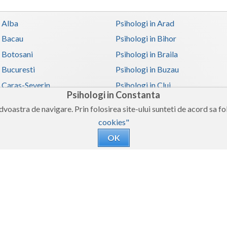
n Alba
Psihologi in Arad
n Bacau
Psihologi in Bihor
n Botosani
Psihologi in Braila
n Bucuresti
Psihologi in Buzau
n Caras-Severin
Psihologi in Cluj
Psihologi in Constanta
n Covasna
Psihologi in Dambovita
voastra de navigare. Prin folosirea site-ului sunteti de acord sa fol
 Galati
Psihologi in Giurgiu
cookies"
n Harghita
Psihologi in Hunedoara
OK
 Iasi
Psihologi in Ilfov
n Mehedinti
Psihologi in Mures
 Olt
Psihologi in Prahova
n Satu-Mare
Psihologi in Sibiu
n Teleorman
Psihologi in Timis
n Valcea
Psihologi in Vaslui