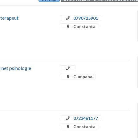
oterapeut
0790725901
Constanta
t psihologie
Cumpana
0723461177
Constanta