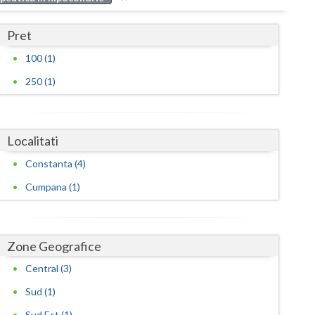
Buzau
Pret
Calarasi
100 (1)
Caras-Severin
250 (1)
Cluj
Constanta
Localitati
Covasna
Constanta (4)
Dambovita
Cumpana (1)
Dolj
Galati
Zone Geografice
Giurgiu
Central (3)
Gorj
Sud (1)
Sud Est (1)