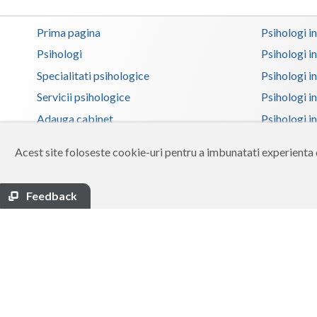
Prima pagina
Psihologi i
Psihologi
Psihologi i
Specialitati psihologice
Psihologi i
Servicii psihologice
Psihologi i
Adauga cabinet
Psihologi i
Zona membri
Psihologi i
Acest site foloseste cookie-uri pentru a imbunatati experienta d
Ajutor
Psihologi in
Contact
Psihologi i
Feedback
Termeni si conditii
Psihologi in
Psihologi i
Psihologi in
Psihologi i
Copyright 2026 Reframing SRL
Psihologi i
Built from scratch with
by
vCraft.ro
Psihologi i