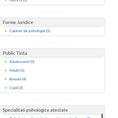
Harghita
Hunedoara
Forme Juridice
Ialomita
Cabinet de psihologie (5)
Iasi
Ilfov
Public Tinta
Maramures
Adolescenti (5)
Mehedinti
Adulti (5)
Mures
Batrani (4)
Neamt
Copii (3)
Olt
Prahova
Specialitati psihologice atestate
Salaj