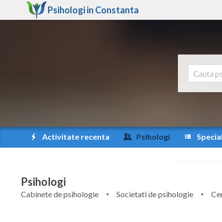
Psihologi in
Constanta
Activitate recenta
Psihologi
Special
Psihologi
Cabinete de psihologie
Societati de psihologie
Cen