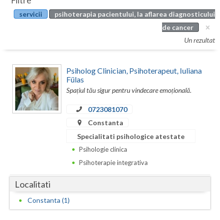
Filtre
Botosani
servicii
psihoterapia pacientului, la aflarea diagnosticului
Evenimente
Braila
de cancer
Cabinet
Un rezultat
Brasov
Membri
Bucuresti
Psiholog Clinician, Psihoterapeut, Iuliana
Fülas
Buzau
Spațiul tău sigur pentru vindecare emoțională.
Calarasi
0723081070
Constanta
Caras-Severin
Specialitati psihologice atestate
Cluj
Psihologie clinica
Psihoterapie integrativa
Constanta
Covasna
Localitati
Constanta (1)
Dambovita