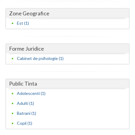
Dolj
Zone Geografice
Galati
Est (1)
Giurgiu
Gorj
Forme Juridice
Harghita
Cabinet de psihologie (1)
Hunedoara
Ialomita
Public Tinta
Iasi
Adolescenti (1)
Ilfov
Adulti (1)
Maramures
Batrani (1)
Mehedinti
Copii (1)
Mures