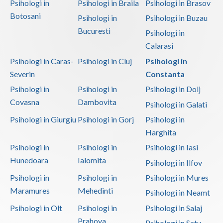
Psihologi in
Psihologi in Braila
Psihologi in Brasov
Botosani
Psihologi in
Psihologi in Buzau
Bucuresti
Psihologi in
Calarasi
Psihologi in Caras-
Psihologi in Cluj
Psihologi in
Severin
Constanta
Psihologi in
Psihologi in
Psihologi in Dolj
Covasna
Dambovita
Psihologi in Galati
Psihologi in Giurgiu
Psihologi in Gorj
Psihologi in
Harghita
Psihologi in
Psihologi in
Psihologi in Iasi
Hunedoara
Ialomita
Psihologi in Ilfov
Psihologi in
Psihologi in
Psihologi in Mures
Maramures
Mehedinti
Psihologi in Neamt
Psihologi in Olt
Psihologi in
Psihologi in Salaj
Prahova
Psihologi in Satu-