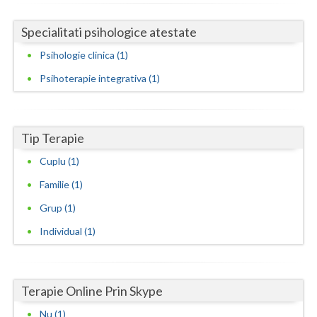
Neamt
Specialitati psihologice atestate
Olt
Psihologie clinica (1)
Psihoterapie integrativa (1)
Prahova
Salaj
Tip Terapie
Satu-Mare
Cuplu (1)
Sibiu
Familie (1)
Suceava
Grup (1)
Teleorman
Individual (1)
Timis
Tulcea
Terapie Online Prin Skype
Valcea
Nu (1)