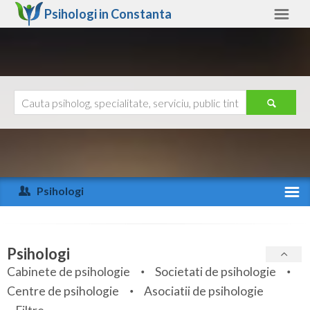
Psihologi in
Constanta
Constanta
Alte judete
Ajutor
Contact
Alba
Arad
Psihologi
Arges
Activitate recenta
Bacau
Specialitati
Psihologi
Bihor
Cabinete de psihologie
Societati de psihologie
Servicii
Centre de psihologie
Asociatii de psihologie
Bistrita-Nasaud
Articole