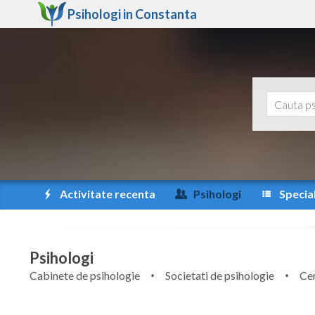
Psihologi in
Constanta
Activitate recenta
Psihologi
Special
Psihologi
Cabinete de psihologie
Societati de psihologie
Cen