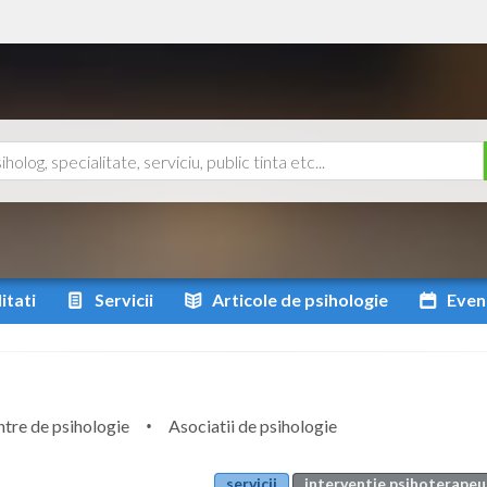
itati
Servicii
Articole
de psihologie
Even
tre de psihologie
Asociatii de psihologie
servicii
interventie psihoterapeut