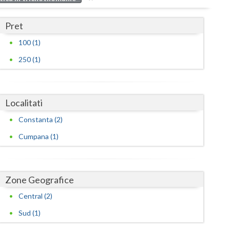
Buzau
Pret
Calarasi
100 (1)
Caras-Severin
250 (1)
Cluj
Constanta
Localitati
Covasna
Constanta (2)
Dambovita
Cumpana (1)
Dolj
Galati
Zone Geografice
Giurgiu
Central (2)
Gorj
Sud (1)