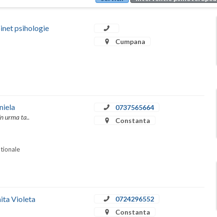
t psihologie
Cumpana
niela
0737565664
în urma ta..
Constanta
ationale
ita Violeta
0724296552
Constanta