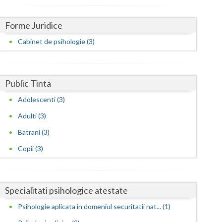
Harghita
Hunedoara
Forme Juridice
Ialomita
Cabinet de psihologie (3)
Iasi
Ilfov
Public Tinta
Adolescenti (3)
Maramures
Adulti (3)
Mehedinti
Batrani (3)
Mures
Copii (3)
Neamt
Olt
Specialitati psihologice atestate
Prahova
Psihologie aplicata in domeniul securitatii nat... (1)
Salaj