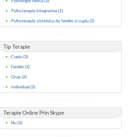
Psihologie clinica (3)
Psihoterapie integrativa (1)
Satu-Mare
Psihoterapie sistemica de familie si cuplu (2)
Sibiu
Suceava
Tip Terapie
Teleorman
Cuplu (3)
Timis
Familie (3)
Tulcea
Grup (2)
Valcea
Individual (3)
Vaslui
Vrancea
Terapie Online Prin Skype
Nu (3)