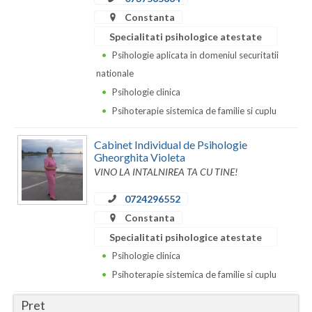
Dolj
Constanta
Galati
Specialitati psihologice atestate
Psihologie aplicata in domeniul securitatii
Giurgiu
nationale
Gorj
Psihologie clinica
Psihoterapie sistemica de familie si cuplu
Harghita
Hunedoara
Cabinet Individual de Psihologie
Gheorghita Violeta
Ialomita
VINO LA INTALNIREA TA CU TINE!
Iasi
0724296552
Constanta
Ilfov
Specialitati psihologice atestate
Maramures
Psihologie clinica
Psihoterapie sistemica de familie si cuplu
Mehedinti
Pret
Mures