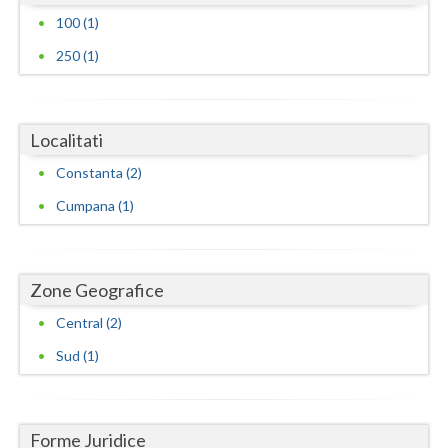
100 (1)
Neamt
250 (1)
Olt
Prahova
Localitati
Salaj
Constanta (2)
Satu-Mare
Cumpana (1)
Sibiu
Suceava
Zone Geografice
Teleorman
Central (2)
Sud (1)
Timis
Tulcea
Valcea
Forme Juridice