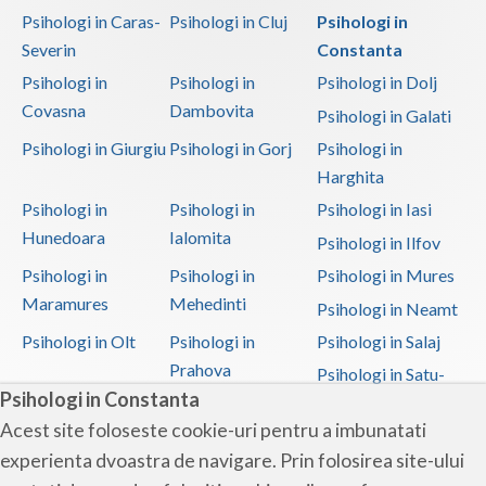
Psihologi in Caras-
Psihologi in Cluj
Psihologi in
Severin
Constanta
Psihologi in
Psihologi in
Psihologi in Dolj
Covasna
Dambovita
Psihologi in Galati
Psihologi in Giurgiu
Psihologi in Gorj
Psihologi in
Harghita
Psihologi in
Psihologi in
Psihologi in Iasi
Hunedoara
Ialomita
Psihologi in Ilfov
Psihologi in
Psihologi in
Psihologi in Mures
Maramures
Mehedinti
Psihologi in Neamt
Psihologi in Olt
Psihologi in
Psihologi in Salaj
Prahova
Psihologi in Satu-
Psihologi in Constanta
Mare
Acest site foloseste cookie-uri pentru a imbunatati
Psihologi in Sibiu
Psihologi in
Psihologi in
experienta dvoastra de navigare. Prin folosirea site-ului
Suceava
Teleorman