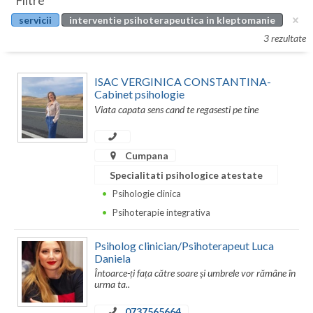
Filtre
Botosani
servicii
interventie psihoterapeutica in kleptomanie
Evenimente
Braila
3 rezultate
Cabinet
Brasov
ISAC VERGINICA CONSTANTINA-
Membri
Bucuresti
Cabinet psihologie
Viata capata sens cand te regasesti pe tine
Buzau
Calarasi
Cumpana
Specialitati psihologice atestate
Caras-Severin
Psihologie clinica
Cluj
Psihoterapie integrativa
Constanta
Psiholog clinician/Psihoterapeut Luca
Daniela
Covasna
Întoarce-ți fața către soare și umbrele vor rămâne în
urma ta..
Dambovita
0737565664