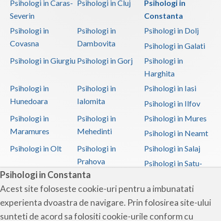
Psihologi in Caras-
Psihologi in Cluj
Psihologi in
Severin
Constanta
Psihologi in
Psihologi in
Psihologi in Dolj
Covasna
Dambovita
Psihologi in Galati
Psihologi in Giurgiu
Psihologi in Gorj
Psihologi in
Harghita
Psihologi in
Psihologi in
Psihologi in Iasi
Hunedoara
Ialomita
Psihologi in Ilfov
Psihologi in
Psihologi in
Psihologi in Mures
Maramures
Mehedinti
Psihologi in Neamt
Psihologi in Olt
Psihologi in
Psihologi in Salaj
Prahova
Psihologi in Satu-
Psihologi in Constanta
Mare
Acest site foloseste cookie-uri pentru a imbunatati
Psihologi in Sibiu
Psihologi in
Psihologi in
experienta dvoastra de navigare. Prin folosirea site-ului
Suceava
Teleorman
sunteti de acord sa folositi cookie-urile conform cu
Psihologi in Timis
Psihologi in Tulcea
Psihologi in Valcea