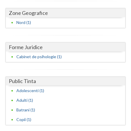
Dolj
Zone Geografice
Galati
Nord (1)
Giurgiu
Gorj
Forme Juridice
Harghita
Cabinet de psihologie (1)
Hunedoara
Ialomita
Public Tinta
Iasi
Adolescenti (1)
Ilfov
Adulti (1)
Maramures
Batrani (1)
Mehedinti
Copii (1)
Mures