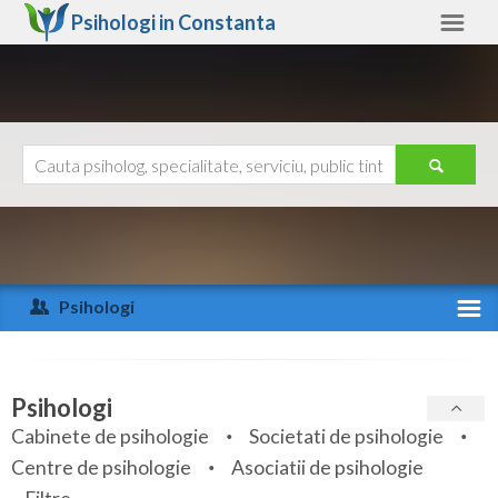
Psihologi in
Constanta
Constanta
Alte judete
Ajutor
Contact
Alba
Arad
Psihologi
Arges
Activitate recenta
Bacau
Specialitati
Psihologi
Bihor
Cabinete de psihologie
Societati de psihologie
Servicii
Centre de psihologie
Asociatii de psihologie
Bistrita-Nasaud
Articole