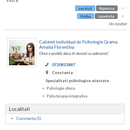
Filtre
Botosani
servicii
hipnoza
Evenimente
Braila
limba
spaniola
Cabinet
Un rezultat
Brasov
Membri
Bucuresti
Cabinet Individual de Psihologie Grama
Amalia Florentina
Buzau
Orice e posibil, daca iti doresti cu adevarat!
Calarasi
0720813887
Constanta
Caras-Severin
Specialitati psihologice atestate
Cluj
Psihologie clinica
Psihoterapie integrativa
Constanta
Covasna
Localitati
Constanta (1)
Dambovita