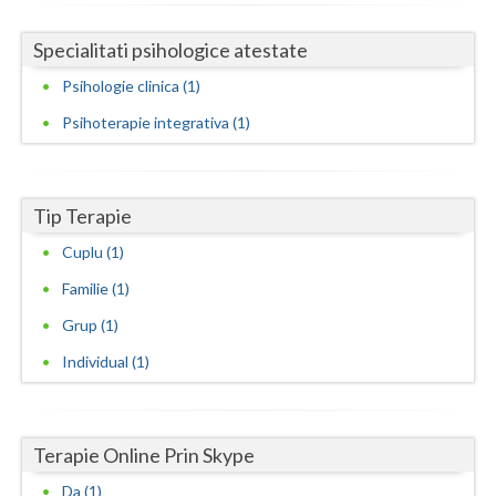
Neamt
Specialitati psihologice atestate
Olt
Psihologie clinica (1)
Psihoterapie integrativa (1)
Prahova
Salaj
Tip Terapie
Satu-Mare
Cuplu (1)
Sibiu
Familie (1)
Suceava
Grup (1)
Teleorman
Individual (1)
Timis
Tulcea
Terapie Online Prin Skype
Valcea
Da (1)