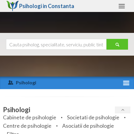
Psihologi in
Constanta
Constanta
Alte judete
Ajutor
Contact
Alba
Arad
Psihologi
Arges
Activitate recenta
Bacau
Specialitati
Psihologi
Bihor
Cabinete de psihologie
Societati de psihologie
Servicii
Centre de psihologie
Asociatii de psihologie
Bistrita-Nasaud
Articole