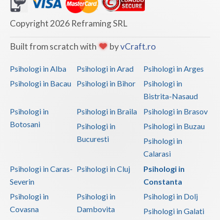
Psihoterapie- Interventie psihoterapeutica in b... (1)
Copyright 2026 Reframing SRL
Psihoterapie/ consiliere online (via skype) (1)
Built from scratch with
by
vCraft.ro
Terapie E.M.D.R. (1)
Terapie suportiva pentru persoane dependente de...
Psihologi in Alba
Psihologi in Arad
Psihologi in Arges
(1)
Psihologi in Bacau
Psihologi in Bihor
Psihologi in
Terapie suportiva pentru persoanele care sufera... (1)
Bistrita-Nasaud
Psihologi in
Psihologi in Braila
Psihologi in Brasov
Botosani
Psihologi in
Psihologi in Buzau
Bucuresti
Psihologi in
Calarasi
Psihologi in Caras-
Psihologi in Cluj
Psihologi in
Severin
Constanta
Psihologi in
Psihologi in
Psihologi in Dolj
Covasna
Dambovita
Psihologi in Galati