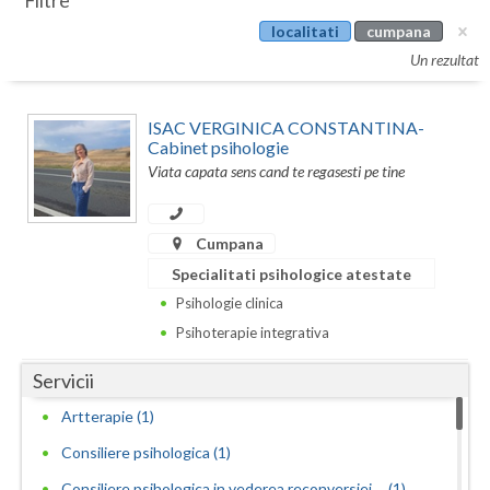
Filtre
Botosani
localitati
cumpana
Evenimente
Braila
Un rezultat
Cabinet
Brasov
ISAC VERGINICA CONSTANTINA-
Membri
Bucuresti
Cabinet psihologie
Viata capata sens cand te regasesti pe tine
Buzau
Calarasi
Cumpana
Specialitati psihologice atestate
Caras-Severin
Psihologie clinica
Cluj
Psihoterapie integrativa
Constanta
Servicii
Covasna
Artterapie (1)
Dambovita
Consiliere psihologica (1)
Consiliere psihologica in vederea reconversiei ... (1)