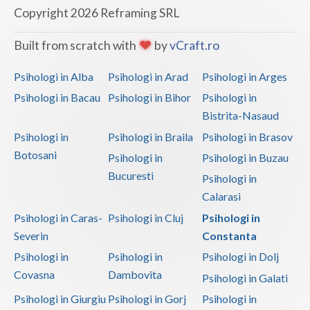
Copyright 2026 Reframing SRL
Built from scratch with
by
vCraft.ro
Psihologi in Alba
Psihologi in Arad
Psihologi in Arges
Psihologi in Bacau
Psihologi in Bihor
Psihologi in
Bistrita-Nasaud
Psihologi in
Psihologi in Braila
Psihologi in Brasov
Botosani
Psihologi in
Psihologi in Buzau
Bucuresti
Psihologi in
Calarasi
Psihologi in Caras-
Psihologi in Cluj
Psihologi in
Severin
Constanta
Psihologi in
Psihologi in
Psihologi in Dolj
Covasna
Dambovita
Psihologi in Galati
Psihologi in Giurgiu
Psihologi in Gorj
Psihologi in