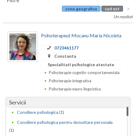
Filtre
Botosani
zone geografice
sud est
Evenimente
Braila
Un rezultat
Cabinet
Brasov
Psihoterapeut Mocanu Maria Nicoleta
Membri
Bucuresti
0723461177
Buzau
Constanta
Calarasi
Specialitati psihologice atestate
Psihoterapie cognitiv-comportamentala
Caras-Severin
Psihoterapie integrativa
Cluj
Psihoterapie neuro lingvistica
Constanta
Servicii
Consiliere psihologica (1)
Covasna
Consiliere psihologica pentru dezvoltare personala
Dambovita
(1)