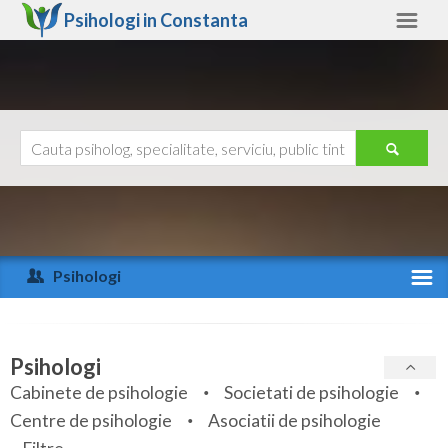
Psihologi in
Constanta
Constanta
Alte judete
Ajutor
Contact
Alba
Arad
Psihologi
Arges
Activitate recenta
Bacau
Specialitati
Psihologi
Bihor
Cabinete de psihologie
Societati de psihologie
Servicii
Centre de psihologie
Asociatii de psihologie
Bistrita-Nasaud
Articole