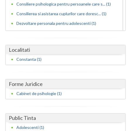
Dolj
Consiliere psihologica pentru persoanele care s... (1)
Galati
Consilierea si asistarea cuplurilor care doresc... (1)
Dezvoltare personala pentru adolescenti (1)
Giurgiu
Dezvoltare personala pentru adulti (1)
Gorj
Dezvoltare personala pentru copii (1)
Harghita
Localitati
Educatie parentala pentru parinti sau alte pers... (1)
Constanta (1)
Hunedoara
Interventie psihologica in tulburarile de invatare (1)
Ialomita
Interventie psihologica online (1)
Interventie psihoterapeutica in mutismul selectiv (1)
Iasi
Forme Juridice
Interventie psihoterapeutica in probleme de cuplu
Cabinet de psihologie (1)
Ilfov
(1)
Maramures
Interventie psihoterapeutica in teama de spatii... (1)
Public Tinta
Interventie psihoterapeutica in ticuri (1)
Mehedinti
Interventie psihoterapeutica in tulburarea ADHD...
Adolescenti (1)
Mures