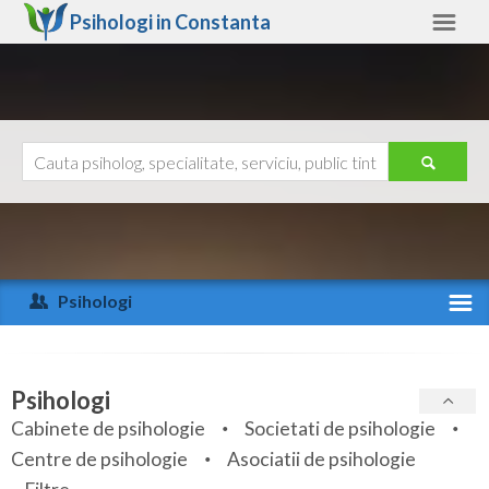
Psihologi in
Constanta
Constanta
Alte judete
Ajutor
Contact
Alba
Arad
Psihologi
Arges
Activitate recenta
Bacau
Specialitati
Psihologi
Bihor
Cabinete de psihologie
Societati de psihologie
Servicii
Centre de psihologie
Asociatii de psihologie
Bistrita-Nasaud
Articole