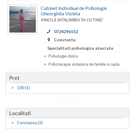
Dolj
Cabinet Individual de Psihologie
Galati
Gheorghita Violeta
VINO LA INTALNIREA TA CU TINE!
Giurgiu
0724296552
Gorj
Constanta
Specialitati psihologice atestate
Harghita
Psihologie clinica
Hunedoara
Psihoterapie sistemica de familie si cuplu
Ialomita
Pret
Iasi
100 (1)
Ilfov
Maramures
Localitati
Mehedinti
Constanta (2)
Mures