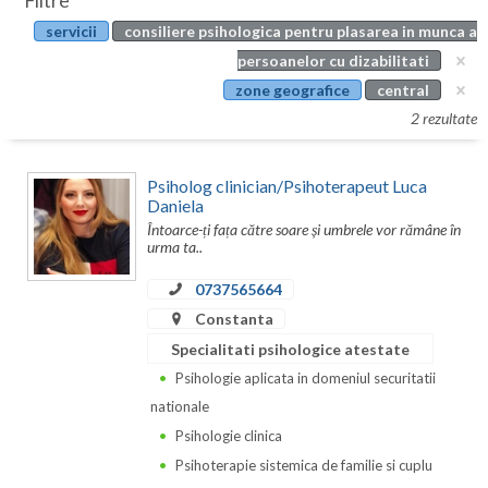
Filtre
Botosani
servicii
consiliere psihologica pentru plasarea in munca a
Evenimente
Braila
persoanelor cu dizabilitati
Cabinet
zone geografice
central
Brasov
2 rezultate
Membri
Bucuresti
Psiholog clinician/Psihoterapeut Luca
Buzau
Daniela
Întoarce-ți fața către soare și umbrele vor rămâne în
Calarasi
urma ta..
Caras-Severin
0737565664
Cluj
Constanta
Specialitati psihologice atestate
Constanta
Psihologie aplicata in domeniul securitatii
Covasna
nationale
Psihologie clinica
Dambovita
Psihoterapie sistemica de familie si cuplu