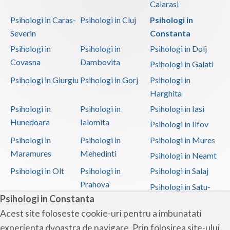
Calarasi
Psihologi in Caras-
Psihologi in Cluj
Psihologi in
Severin
Constanta
Psihologi in
Psihologi in
Psihologi in Dolj
Covasna
Dambovita
Psihologi in Galati
Psihologi in Giurgiu
Psihologi in Gorj
Psihologi in
Harghita
Psihologi in
Psihologi in
Psihologi in Iasi
Hunedoara
Ialomita
Psihologi in Ilfov
Psihologi in
Psihologi in
Psihologi in Mures
Maramures
Mehedinti
Psihologi in Neamt
Psihologi in Olt
Psihologi in
Psihologi in Salaj
Prahova
Psihologi in Satu-
Psihologi in Constanta
Mare
Acest site foloseste cookie-uri pentru a imbunatati
Psihologi in Sibiu
Psihologi in
Psihologi in
experienta dvoastra de navigare. Prin folosirea site-ului
Suceava
Teleorman