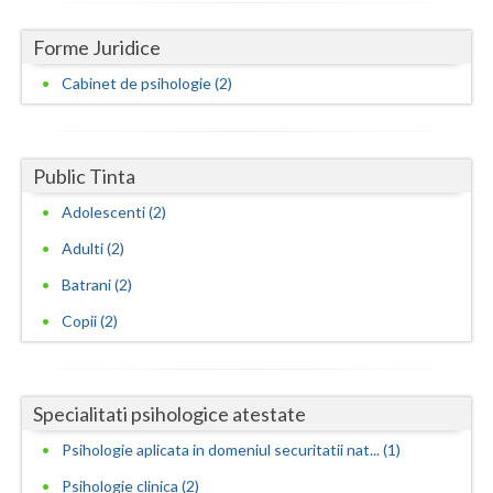
Neamt
Forme Juridice
Olt
Cabinet de psihologie (2)
Prahova
Salaj
Public Tinta
Adolescenti (2)
Satu-Mare
Adulti (2)
Sibiu
Batrani (2)
Suceava
Copii (2)
Teleorman
Timis
Specialitati psihologice atestate
Tulcea
Psihologie aplicata in domeniul securitatii nat... (1)
Valcea
Psihologie clinica (2)