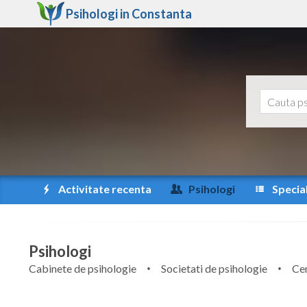
Psihologi in
Constanta
Activitate recenta
Psihologi
Special
Psihologi
Cabinete de psihologie
Societati de psihologie
Cen