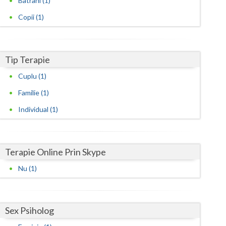
Batrani (1)
Copii (1)
Satu-Mare
Sibiu
Tip Terapie
Suceava
Cuplu (1)
Teleorman
Familie (1)
Timis
Individual (1)
Tulcea
Valcea
Terapie Online Prin Skype
Vaslui
Nu (1)
Vrancea
Sex Psiholog