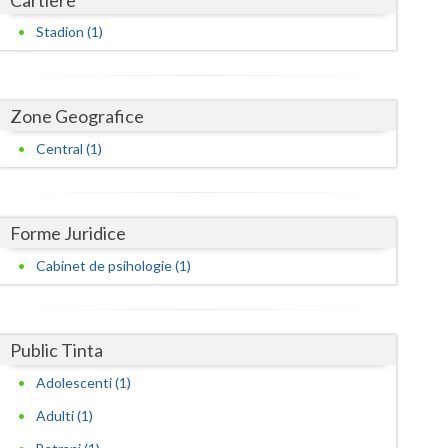
Harghita
Stadion (1)
Hunedoara
Ialomita
Zone Geografice
Iasi
Central (1)
Ilfov
Maramures
Forme Juridice
Mehedinti
Cabinet de psihologie (1)
Mures
Neamt
Public Tinta
Olt
Adolescenti (1)
Prahova
Adulti (1)
Salaj