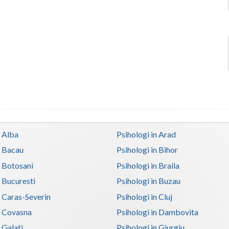
n Alba
Psihologi in Arad
n Bacau
Psihologi in Bihor
n Botosani
Psihologi in Braila
n Bucuresti
Psihologi in Buzau
n Caras-Severin
Psihologi in Cluj
n Covasna
Psihologi in Dambovita
 Galati
Psihologi in Giurgiu