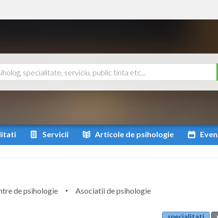
itati
Servicii
Articole
de psihologie
Even
tre de psihologie
Asociatii de psihologie
specialitati