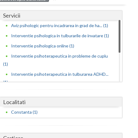
Buzau
Servicii
Calarasi
Aviz psihologic pentru incadrarea in grad de ha... (1)
Caras-Severin
Interventie psihologica in tulburarile de invatare (1)
Cluj
Interventie psihologica online (1)
Constanta
Interventie psihoterapeutica in probleme de cuplu
(1)
Covasna
Interventie psihoterapeutica in tulburarea ADHD...
Dambovita
(1)
Dolj
Interventie psihoterapeutica in tulburarea autista
(1)
Localitati
Galati
Psihoterapie suportiva (1)
Constanta (1)
Giurgiu
Supervizare profesionala in specialitatea Psiho... (1)
Gorj
Terapie ABA (1)
Cartiere