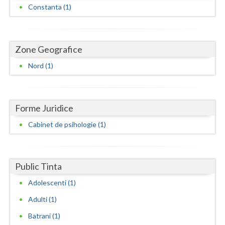
Dolj
Constanta (1)
Galati
Giurgiu
Zone Geografice
Gorj
Nord (1)
Harghita
Hunedoara
Forme Juridice
Ialomita
Cabinet de psihologie (1)
Iasi
Ilfov
Public Tinta
Maramures
Adolescenti (1)
Adulti (1)
Mehedinti
Batrani (1)
Mures