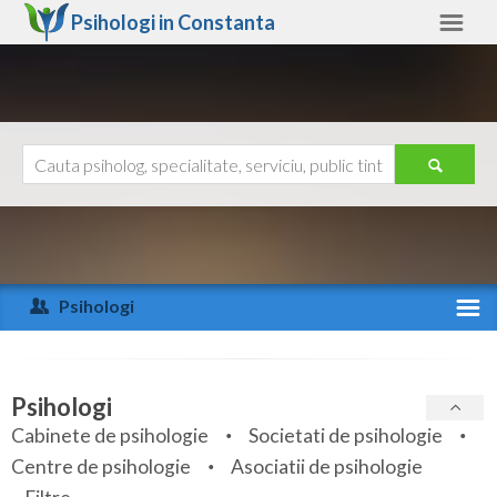
Psihologi in
Constanta
Constanta
Alte judete
Ajutor
Contact
Alba
Arad
Psihologi
Arges
Activitate recenta
Bacau
Specialitati
Psihologi
Bihor
Cabinete de psihologie
Societati de psihologie
Servicii
Centre de psihologie
Asociatii de psihologie
Bistrita-Nasaud
Articole