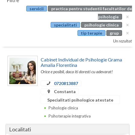
Filtre
Botosani
servicii
practica pentru studentii facultatilor de
Evenimente
Braila
psihologie
Cabinet
specialitati
psihologie clinica
Brasov
tip terapie
grup
Membri
Bucuresti
Un rezultat
Buzau
Cabinet Individual de Psihologie Grama
Calarasi
Amalia Florentina
Orice e posibil, daca iti doresti cu adevarat!
Caras-Severin
0720813887
Cluj
Constanta
Specialitati psihologice atestate
Constanta
Psihologie clinica
Covasna
Psihoterapie integrativa
Dambovita
Localitati