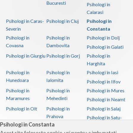
Bucuresti
Psihologi in
Calarasi
Psihologi in Caras-
Psihologi in Cluj
Psihologi in
Severin
Constanta
Psihologi in
Psihologi in
Psihologi in Dolj
Covasna
Dambovita
Psihologi in Galati
Psihologi in Giurgiu
Psihologi in Gorj
Psihologi in
Harghita
Psihologi in
Psihologi in
Psihologi in Iasi
Hunedoara
Ialomita
Psihologi in Ilfov
Psihologi in
Psihologi in
Psihologi in Mures
Maramures
Mehedinti
Psihologi in Neamt
Psihologi in Olt
Psihologi in
Psihologi in Salaj
Prahova
Psihologi in Satu-
Psihologi in Constanta
Mare
Acest site foloseste cookie-uri pentru a imbunatati