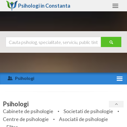
Psihologi in
Constanta
Constanta
Alte judete
Ajutor
Contact
Alba
Arad
Psihologi
Arges
Activitate recenta
Bacau
Specialitati
Psihologi
Bihor
Cabinete de psihologie
Societati de psihologie
Servicii
Centre de psihologie
Asociatii de psihologie
Bistrita-Nasaud
Articole