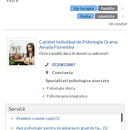
Filtre
Botosani
tip terapie
familie
Evenimente
Braila
limba
spaniola
Cabinet
Un rezultat
Brasov
Membri
Bucuresti
Cabinet Individual de Psihologie Grama
Amalia Florentina
Buzau
Orice e posibil, daca iti doresti cu adevarat!
Calarasi
0720813887
Constanta
Caras-Severin
Specialitati psihologice atestate
Cluj
Psihologie clinica
Psihoterapie integrativa
Constanta
Covasna
Servicii
Ateliere creatie copii (1)
Dambovita
Aviz psihologic pentru incadrarea in grad de ha... (1)