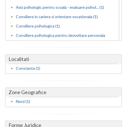
Dolj
Aviz psihologic pentru scoala - evaluare psihol... (1)
Galati
Consiliere in cariera si orientare vocationala (1)
Giurgiu
Consiliere psihologica (1)
Gorj
Consiliere psihologica pentru dezvoltare personala
(1)
Harghita
Consiliere psihologica pentru persoane dependen...
Hunedoara
Localitati
(1)
Constanta (1)
Consiliere psihologica pentru persoanele care s... (1)
Ialomita
Consiliere psihologica privind orientarea in ca... (1)
Iasi
Consilierea si asistarea cuplurilor care doresc... (1)
Zone Geografice
Ilfov
Consultanta psihologica pentru managementul res...
Nord (1)
Maramures
(1)
Dezvoltare personala pentru adolescenti (1)
Mehedinti
Dezvoltare personala pentru adulti (1)
Forme Juridice
Mures