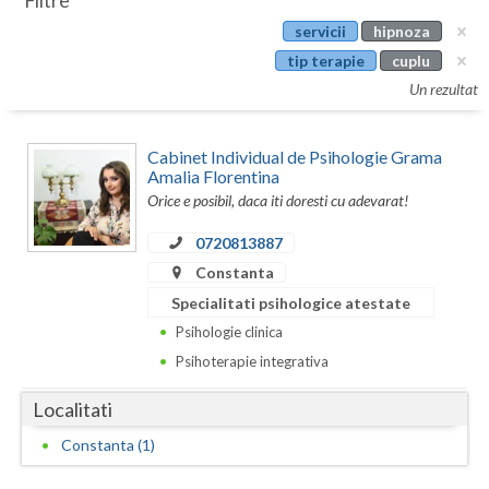
Filtre
Botosani
servicii
hipnoza
Evenimente
Braila
tip terapie
cuplu
Cabinet
Un rezultat
Brasov
Membri
Bucuresti
Cabinet Individual de Psihologie Grama
Amalia Florentina
Buzau
Orice e posibil, daca iti doresti cu adevarat!
Calarasi
0720813887
Constanta
Caras-Severin
Specialitati psihologice atestate
Cluj
Psihologie clinica
Psihoterapie integrativa
Constanta
Covasna
Localitati
Constanta (1)
Dambovita