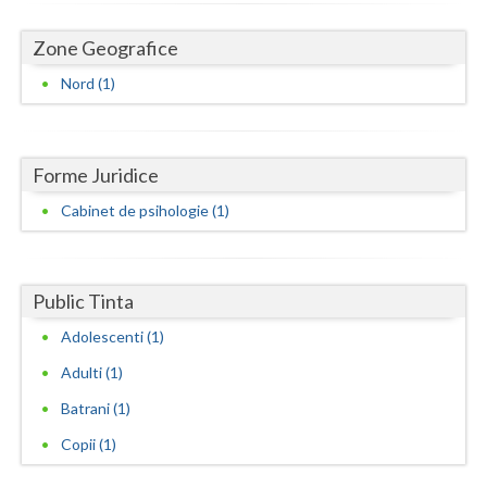
Dolj
Zone Geografice
Galati
Nord (1)
Giurgiu
Gorj
Forme Juridice
Harghita
Cabinet de psihologie (1)
Hunedoara
Ialomita
Public Tinta
Iasi
Adolescenti (1)
Ilfov
Adulti (1)
Maramures
Batrani (1)
Mehedinti
Copii (1)
Mures