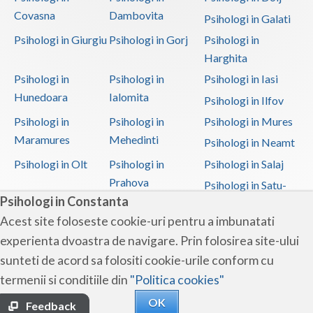
Covasna
Dambovita
Psihologi in Galati
Psihologi in Giurgiu
Psihologi in Gorj
Psihologi in
Harghita
Psihologi in
Psihologi in
Psihologi in Iasi
Hunedoara
Ialomita
Psihologi in Ilfov
Psihologi in
Psihologi in
Psihologi in Mures
Maramures
Mehedinti
Psihologi in Neamt
Psihologi in Olt
Psihologi in
Psihologi in Salaj
Prahova
Psihologi in Satu-
Psihologi in Constanta
Mare
Acest site foloseste cookie-uri pentru a imbunatati
Psihologi in Sibiu
Psihologi in
Psihologi in
experienta dvoastra de navigare. Prin folosirea site-ului
Suceava
Teleorman
sunteti de acord sa folositi cookie-urile conform cu
Psihologi in Timis
Psihologi in Tulcea
Psihologi in Valcea
termenii si conditiile din
"Politica cookies"
Psihologi in Vaslui
Psihologi in
OK
Vrancea
Feedback