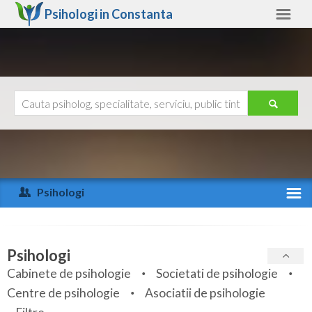
Psihologi in
Constanta
Constanta
Alte judete
Ajutor
Contact
Alba
Arad
Psihologi
Arges
Activitate recenta
Bacau
Specialitati
Psihologi
Bihor
Cabinete de psihologie
Societati de psihologie
Servicii
Centre de psihologie
Asociatii de psihologie
Bistrita-Nasaud
Articole