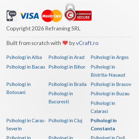
Copyright 2026 Reframing SRL
Built from scratch with
by
vCraft.ro
Psihologi in Alba
Psihologi in Arad
Psihologi in Arges
Psihologi in Bacau
Psihologi in Bihor
Psihologi in
Bistrita-Nasaud
Psihologi in
Psihologi in Braila
Psihologi in Brasov
Botosani
Psihologi in
Psihologi in Buzau
Bucuresti
Psihologi in
Calarasi
Psihologi in Caras-
Psihologi in Cluj
Psihologi in
Severin
Constanta
Psihologi in
Psihologi in
Psihologi in Dolj