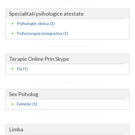
Neamt
Specialitati psihologice atestate
Olt
Psihologie clinica (1)
Psihoterapie integrativa (1)
Prahova
Salaj
Terapie Online Prin Skype
Satu-Mare
Da (1)
Sibiu
Suceava
Sex Psiholog
Teleorman
Feminin (1)
Timis
Tulcea
Limba
Valcea