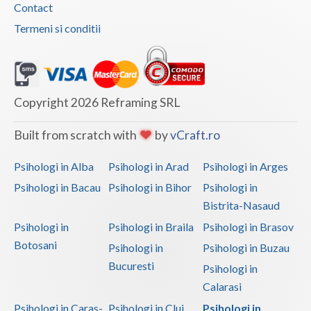
Programare neurolingvistica (2)
Contact
Psihodiagnostic si evaluare clinica (2)
Termeni si conditii
Psihonutritie (1)
Psihooncologie (1)
Psihosexologie (1)
Copyright 2026 Reframing SRL
Psihoterapia abuzului contra persoanelor varstnice
Built from scratch with
by
vCraft.ro
(1)
Psihoterapia familiei si a altor persoane din a... (1)
Psihologi in Alba
Psihologi in Arad
Psihologi in Arges
Psihoterapia normalului si patologicului in imb... (2)
Psihologi in Bacau
Psihologi in Bihor
Psihologi in
Bistrita-Nasaud
Psihoterapia oncologica (3)
Psihologi in
Psihologi in Braila
Psihologi in Brasov
Psihoterapia pacientului, la aflarea diagnostic... (1)
Botosani
Psihologi in
Psihologi in Buzau
Psihoterapie - Interventie psihoterapeutica in ... (3)
Bucuresti
Psihologi in
Psihoterapie - Interventie psihoterapeutica in ... (4)
Calarasi
Psihoterapie - Interventie psihoterapeutica in ... (4)
Psihologi in Caras-
Psihologi in Cluj
Psihologi in