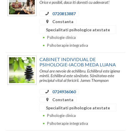
Orice e posibil, daca iti doresti cu adevarat!
Neamt
0720813887
Constanta
Olt
Specialitati psihologice atestate
Prahova
Psihologie clinica
Psihoterapie integrativa
Salaj
Satu-Mare
CABINET INDIVIDUAL DE
PSIHOLOGIE-IACOB MEDA LUANA
Sibiu
Omul are nevoie de echilibru. Echilibrul este igiena
mintii. Echilibrul este sănătate. Sănătatea este
principiul vital al fericirii. James Thompson
Suceava
0724936060
Teleorman
Constanta
Timis
Specialitati psihologice atestate
Psihologie clinica
Tulcea
Psihoterapie integrativa
Valcea