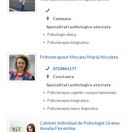
Dolj
Galati
Cumpana
Giurgiu
Specialitati psihologice atestate
Psihologie clinica
Gorj
Psihoterapie integrativa
Harghita
Psihoterapeut Mocanu Maria Nicoleta
Hunedoara
0723461177
Ialomita
Constanta
Iasi
Specialitati psihologice atestate
Psihoterapie cognitiv-comportamentala
Ilfov
Psihoterapie integrativa
Maramures
Psihoterapie neuro lingvistica
Mehedinti
Cabinet Individual de Psihologie Grama
Amalia Florentina
Mures