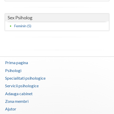
Interventie psihoterapeutica in tulburarea cont... (2)
Interventie psihoterapeutica in tulburarea de c... (3)
Sex Psiholog
Interventie psihoterapeutica in tulburarea de c... (1)
Feminin (5)
Interventie psihoterapeutica in tulburarea de s... (3)
Interventie psihoterapeutica in tulburarea dism... (2)
Interventie psihoterapeutica in tulburarea expr... (1)
Interventie psihoterapeutica in tulburarea fono... (1)
Prima pagina
Interventie psihoterapeutica in tulburarea opoz... (3)
Psihologi
Interventie psihoterapeutica in tulburari ale c... (2)
Specialitati psihologice
Logopedie - Interventie psihoterapeutica in bal... (1)
Servicii psihologice
Logoterapie (2)
Adauga cabinet
Logoterapie in tulburarile de comunicare (1)
Zona membri
Practica pentru studentii facultatilor de psiho... (1)
Ajutor