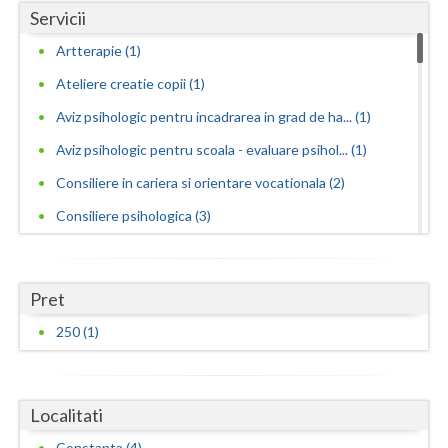
Servicii
Vaslui
Artterapie (1)
Vrancea
Ateliere creatie copii (1)
Aviz psihologic pentru incadrarea in grad de ha... (1)
Aviz psihologic pentru scoala - evaluare psihol... (1)
Consiliere in cariera si orientare vocationala (2)
Consiliere psihologica (3)
Consiliere psihologica in vederea reconversiei ... (1)
Consiliere psihologica pentru dezvoltare personala
Pret
(5)
250 (1)
Consiliere psihologica pentru persoane dependen...
(3)
Consiliere psihologica pentru persoanele care s... (5)
Localitati
Consiliere psihologica privind orientarea in ca... (3)
Constanta (4)