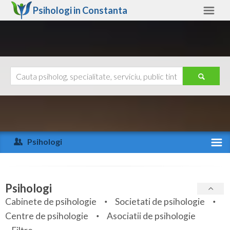
Psihologi in
Constanta
Constanta
Alte judete
Ajutor
Contact
Alba
Arad
Psihologi
Arges
Activitate recenta
Bacau
Specialitati
Psihologi
Bihor
Cabinete de psihologie
Societati de psihologie
Servicii
Centre de psihologie
Asociatii de psihologie
Bistrita-Nasaud
Articole