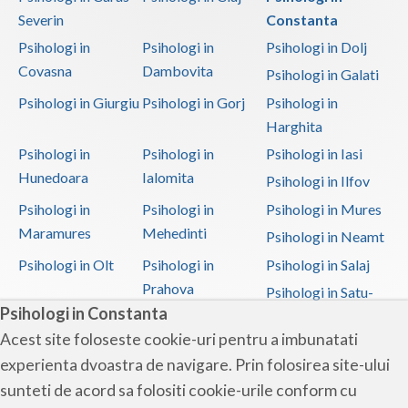
Psihoterapie - Interventie psihoterapeutica in ... (2)
Severin
Constanta
Psihoterapie - Interventie psihoterapeutica in ... (5)
Psihologi in
Psihologi in
Psihologi in Dolj
Covasna
Dambovita
Psihoterapie - Interventie psihoterapeutica in ... (2)
Psihologi in Galati
Psihologi in Giurgiu
Psihologi in Gorj
Psihologi in
Psihoterapie - Interventie psihoterapeutica in ... (1)
Harghita
Psihoterapie - Interventie psihoterapeutica in ... (4)
Psihologi in
Psihologi in
Psihologi in Iasi
Psihoterapie - Interventie psihoterapeutica in ... (5)
Hunedoara
Ialomita
Psihologi in Ilfov
Psihoterapie - Interventie psihoterapeutica in ... (5)
Psihologi in
Psihologi in
Psihologi in Mures
Psihoterapie - Interventie psihoterapeutica in ... (5)
Maramures
Mehedinti
Psihologi in Neamt
Psihoterapie - Interventie psihoterapeutica in ... (5)
Psihologi in Olt
Psihologi in
Psihologi in Salaj
Psihoterapie - Interventie psihoterapeutica in ... (4)
Prahova
Psihologi in Satu-
Psihologi in Constanta
Psihoterapie - Interventie psihoterapeutica in ... (2)
Mare
Acest site foloseste cookie-uri pentru a imbunatati
Psihoterapie - Interventie psihoterapeutica in ... (3)
Psihologi in Sibiu
Psihologi in
Psihologi in
experienta dvoastra de navigare. Prin folosirea site-ului
Suceava
Teleorman
Psihoterapie - Interventie psihoterapeutica in ... (3)
sunteti de acord sa folositi cookie-urile conform cu
Psihologi in Timis
Psihologi in Tulcea
Psihologi in Valcea
Psihoterapie - Interventie psihoterapeutica in ... (4)