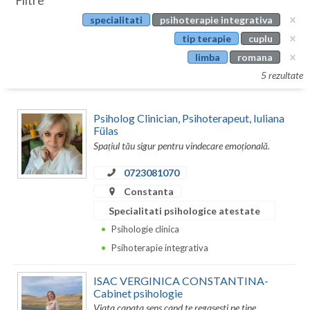
Filtre
Botosani
specialitati
psihoterapie integrativa
Evenimente
Braila
tip terapie
cuplu
Cabinet
limba
romana
Brasov
5 rezultate
Membri
Bucuresti
Psiholog Clinician, Psihoterapeut, Iuliana
Buzau
Fülas
Spațiul tău sigur pentru vindecare emoțională.
Calarasi
0723081070
Caras-Severin
Constanta
Cluj
Specialitati psihologice atestate
Psihologie clinica
Constanta
Psihoterapie integrativa
Covasna
ISAC VERGINICA CONSTANTINA-
Dambovita
Cabinet psihologie
Viata capata sens cand te regasesti pe tine