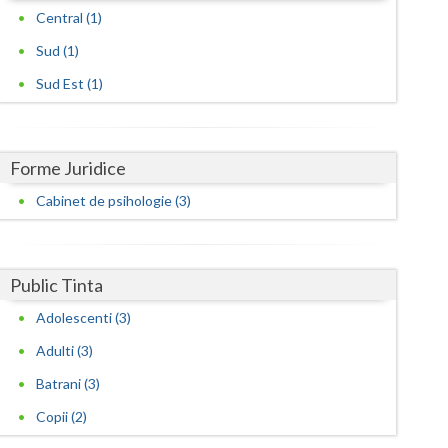
Harghita
Central (1)
Hunedoara
Sud (1)
Ialomita
Sud Est (1)
Iasi
Ilfov
Forme Juridice
Cabinet de psihologie (3)
Maramures
Mehedinti
Public Tinta
Mures
Adolescenti (3)
Neamt
Adulti (3)
Olt
Batrani (3)
Prahova
Copii (2)
Salaj