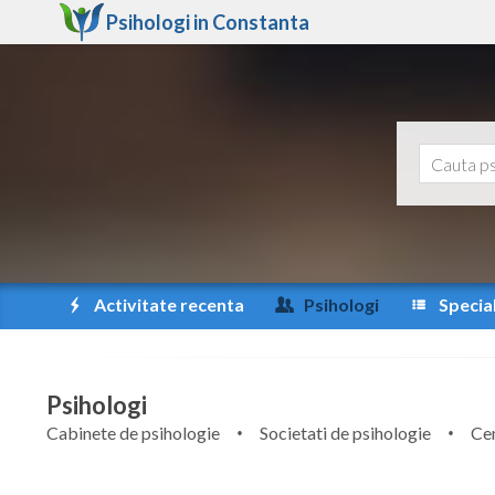
Psihologi in
Constanta
Activitate recenta
Psihologi
Special
Psihologi
Cabinete de psihologie
Societati de psihologie
Cen