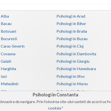
n Alba
Psihologi in Arad
n Bacau
Psihologi in Bihor
n Botosani
Psihologi in Braila
n Bucuresti
Psihologi in Buzau
n Caras-Severin
Psihologi in Cluj
n Covasna
Psihologi in Dambovita
 Galati
Psihologi in Giurgiu
n Harghita
Psihologi in Hunedoara
 Iasi
Psihologi in Ilfov
n Mehedinti
Psihologi in Mures
 Olt
Psihologi in Prahova
Psihologi in Constanta
n Satu-Mare
Psihologi in Sibiu
voastra de navigare. Prin folosirea site-ului sunteti de acord sa fol
n Teleorman
Psihologi in Timis
cookies"