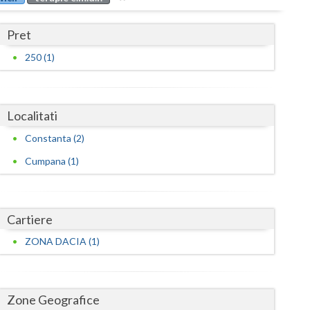
Buzau
Pret
Calarasi
250 (1)
Caras-Severin
Cluj
Localitati
Constanta
Constanta (2)
Covasna
Cumpana (1)
Dambovita
Dolj
Cartiere
Galati
ZONA DACIA (1)
Giurgiu
Gorj
Zone Geografice