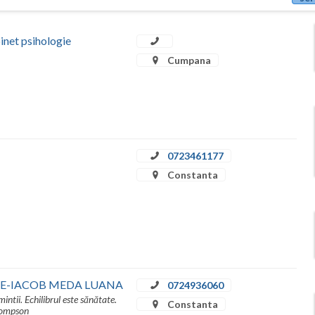
t psihologie
Cumpana
0723461177
Constanta
IE-IACOB MEDA LUANA
0724936060
intii. Echilibrul este sănătate.
Constanta
Thompson