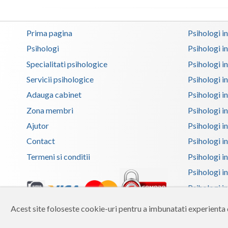
Prima pagina
Psihologi i
Psihologi
Psihologi i
Specialitati psihologice
Psihologi i
Servicii psihologice
Psihologi i
Adauga cabinet
Psihologi i
Zona membri
Psihologi i
Ajutor
Psihologi in
Contact
Psihologi i
Termeni si conditii
Psihologi in
Psihologi i
Psihologi in
Psihologi i
Acest site foloseste cookie-uri pentru a imbunatati experienta d
Copyright 2026 Reframing SRL
Psihologi i