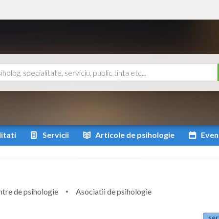
itati
Servicii
Articole
de psihologie
Even
tre de psihologie
Asociatii de psihologie
ser