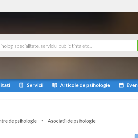
itati
Servicii
Articole
de psihologie
Even
tre de psihologie
Asociatii de psihologie