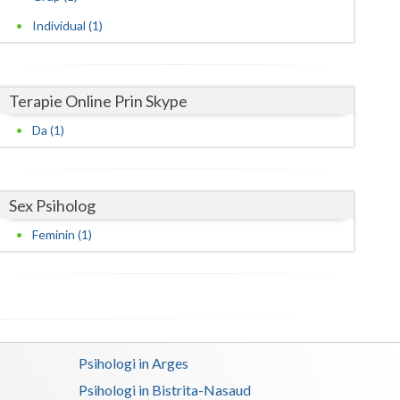
Individual (1)
Satu-Mare
Sibiu
Terapie Online Prin Skype
Suceava
Da (1)
Teleorman
Timis
Sex Psiholog
Tulcea
Feminin (1)
Valcea
Vaslui
Vrancea
Psihologi in Arges
Psihologi in Bistrita-Nasaud