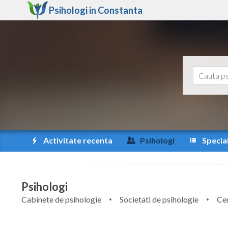
Psihologi in
Constanta
Activitate recenta
Psihologi
Special
Psihologi
Cabinete de psihologie
Societati de psihologie
Cen