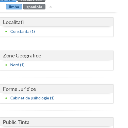
Buzau
limba
spaniola
Calarasi
Localitati
Caras-Severin
Constanta (1)
Cluj
Constanta
Zone Geografice
Covasna
Nord (1)
Dambovita
Dolj
Forme Juridice
Galati
Cabinet de psihologie (1)
Giurgiu
Gorj
Public Tinta