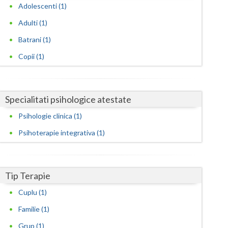
Harghita
Adolescenti (1)
Hunedoara
Adulti (1)
Batrani (1)
Ialomita
Copii (1)
Iasi
Ilfov
Specialitati psihologice atestate
Maramures
Psihologie clinica (1)
Mehedinti
Psihoterapie integrativa (1)
Mures
Neamt
Tip Terapie
Olt
Cuplu (1)
Prahova
Familie (1)
Grup (1)
Salaj