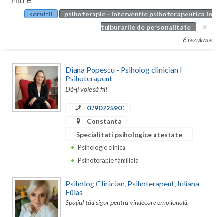
Filtre
Botosani
servicii
psihoterapie - interventie psihoterapeutica in
Evenimente
Braila
tulburarile de personalitate
Cabinet
6 rezultate
Brasov
Membri
Bucuresti
Diana Popescu - Psiholog clinician I
Psihoterapeut
Buzau
Dă-ți voie să fii!
Calarasi
0790725901
Constanta
Caras-Severin
Specialitati psihologice atestate
Cluj
Psihologie clinica
Psihoterapie familiala
Constanta
Covasna
Psiholog Clinician, Psihoterapeut, Iuliana
Fülas
Dambovita
Spațiul tău sigur pentru vindecare emoțională.