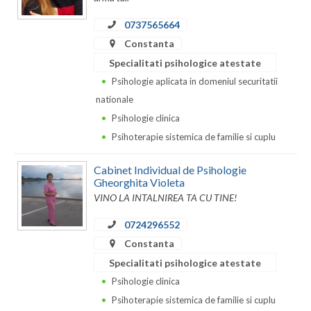
0737565664
Neamt
Constanta
Olt
Specialitati psihologice atestate
Prahova
Psihologie aplicata in domeniul securitatii
nationale
Salaj
Psihologie clinica
Satu-Mare
Psihoterapie sistemica de familie si cuplu
Sibiu
Cabinet Individual de Psihologie
Gheorghita Violeta
Suceava
VINO LA INTALNIREA TA CU TINE!
Teleorman
0724296552
Constanta
Timis
Specialitati psihologice atestate
Tulcea
Psihologie clinica
Psihoterapie sistemica de familie si cuplu
Valcea