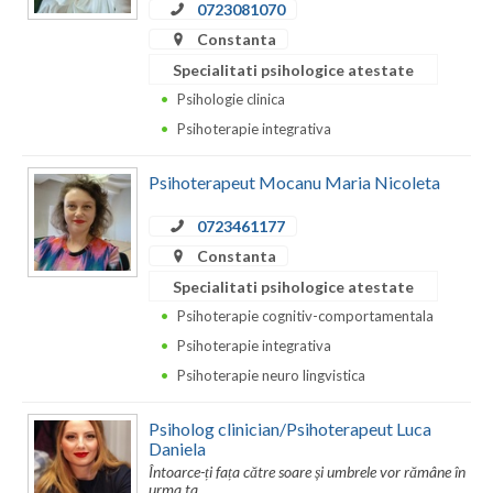
Dolj
0723081070
Constanta
Galati
Specialitati psihologice atestate
Giurgiu
Psihologie clinica
Psihoterapie integrativa
Gorj
Harghita
Psihoterapeut Mocanu Maria Nicoleta
Hunedoara
0723461177
Constanta
Ialomita
Specialitati psihologice atestate
Iasi
Psihoterapie cognitiv-comportamentala
Psihoterapie integrativa
Ilfov
Psihoterapie neuro lingvistica
Maramures
Psiholog clinician/Psihoterapeut Luca
Mehedinti
Daniela
Întoarce-ți fața către soare și umbrele vor rămâne în
Mures
urma ta..