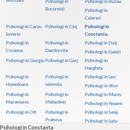
Psihologi in
Psihologi in Buzau
Bucuresti
Psihologi in
Calarasi
Psihologi in Caras-
Psihologi in Cluj
Psihologi in
Severin
Constanta
Psihologi in
Psihologi in
Psihologi in Dolj
Covasna
Dambovita
Psihologi in Galati
Psihologi in Giurgiu
Psihologi in Gorj
Psihologi in
Harghita
Psihologi in
Psihologi in
Psihologi in Iasi
Hunedoara
Ialomita
Psihologi in Ilfov
Psihologi in
Psihologi in
Psihologi in Mures
Maramures
Mehedinti
Psihologi in Neamt
Psihologi in Olt
Psihologi in
Psihologi in Salaj
Prahova
Psihologi in Satu-
Psihologi in Constanta
Mare