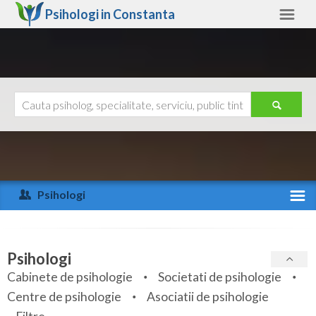
Psihologi in
Constanta
Constanta
Alte judete
Ajutor
Contact
Alba
Arad
Psihologi
Arges
Activitate recenta
Bacau
Specialitati
Psihologi
Bihor
Cabinete de psihologie
Societati de psihologie
Servicii
Centre de psihologie
Asociatii de psihologie
Bistrita-Nasaud
Articole