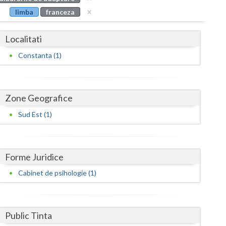
Buzau
limba
franceza
Calarasi
Localitati
Caras-Severin
Constanta (1)
Cluj
Constanta
Zone Geografice
Covasna
Sud Est (1)
Dambovita
Dolj
Forme Juridice
Galati
Cabinet de psihologie (1)
Giurgiu
Gorj
Public Tinta