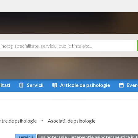
itati
Servicii
Articole
de psihologie
Even
tre de psihologie
Asociatii de psihologie
servicii
psihoterapie - interventie psihoterapeutica in 