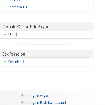
Individual (1)
Satu-Mare
Sibiu
Terapie Online Prin Skype
Suceava
Nu (1)
Teleorman
Timis
Sex Psiholog
Tulcea
Feminin (1)
Valcea
Vaslui
Vrancea
Psihologi in Arges
Psihologi in Bistrita-Nasaud