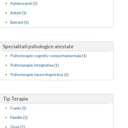
Harghita
Adolescenti (1)
Hunedoara
Adulti (1)
Batrani (1)
Ialomita
Iasi
Specialitati psihologice atestate
Ilfov
Psihoterapie cognitiv-comportamentala (1)
Maramures
Psihoterapie integrativa (1)
Mehedinti
Psihoterapie neuro lingvistica (1)
Mures
Neamt
Tip Terapie
Olt
Cuplu (1)
Prahova
Familie (1)
Grup (1)
Salaj