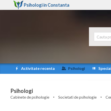
Psihologi in
Constanta
Activitate recenta
Psihologi
Special
Psihologi
Cabinete de psihologie
Societati de psihologie
Cen