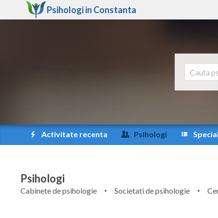
Psihologi in
Constanta
Activitate recenta
Psihologi
Special
Psihologi
Cabinete de psihologie
Societati de psihologie
Cen