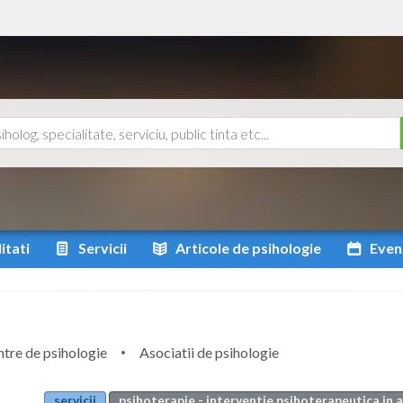
itati
Servicii
Articole
de psihologie
Even
tre de psihologie
Asociatii de psihologie
servicii
psihoterapie - interventie psihoterapeutica in 