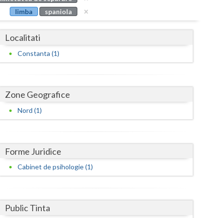
Buzau
limba
spaniola
Calarasi
Localitati
Caras-Severin
Constanta (1)
Cluj
Constanta
Zone Geografice
Covasna
Nord (1)
Dambovita
Dolj
Forme Juridice
Galati
Cabinet de psihologie (1)
Giurgiu
Gorj
Public Tinta