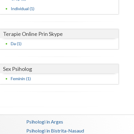
Individual (1)
Satu-Mare
Sibiu
Terapie Online Prin Skype
Suceava
Da (1)
Teleorman
Timis
Sex Psiholog
Tulcea
Feminin (1)
Valcea
Vaslui
Vrancea
Psihologi in Arges
Psihologi in Bistrita-Nasaud