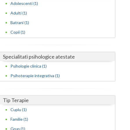
Harghita
Adolescenti (1)
Hunedoara
Adulti (1)
Batrani (1)
Ialomita
Copii (1)
Iasi
Ilfov
Specialitati psihologice atestate
Maramures
Psihologie clinica (1)
Mehedinti
Psihoterapie integrativa (1)
Mures
Neamt
Tip Terapie
Olt
Cuplu (1)
Prahova
Familie (1)
Grup (1)
Salaj