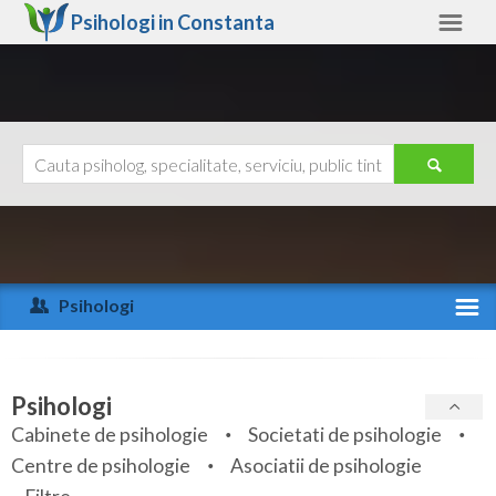
Psihologi in
Constanta
Constanta
Alte judete
Ajutor
Contact
Alba
Arad
Psihologi
Arges
Activitate recenta
Bacau
Specialitati
Psihologi
Bihor
Cabinete de psihologie
Societati de psihologie
Servicii
Centre de psihologie
Asociatii de psihologie
Bistrita-Nasaud
Articole