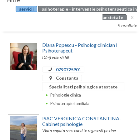
Filtre
Botosani
servicii
psihoterapie - interventie psihoterapeutica in
Evenimente
Braila
anxietate
Cabinet
9 rezultate
Brasov
Membri
Bucuresti
Diana Popescu - Psiholog clinician I
Psihoterapeut
Buzau
Dă-ți voie să fii!
Calarasi
0790725901
Constanta
Caras-Severin
Specialitati psihologice atestate
Cluj
Psihologie clinica
Psihoterapie familiala
Constanta
Covasna
ISAC VERGINICA CONSTANTINA-
Cabinet psihologie
Dambovita
Viata capata sens cand te regasesti pe tine