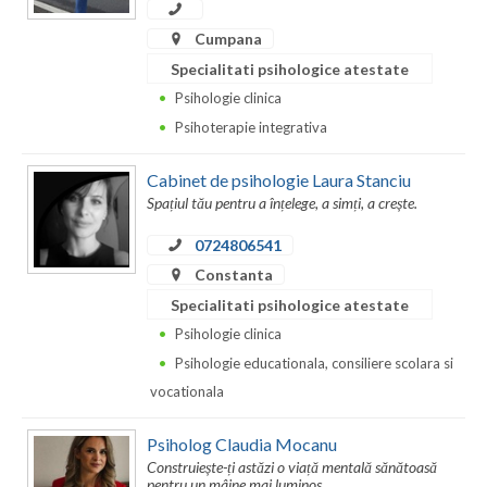
Dolj
Cumpana
Galati
Specialitati psihologice atestate
Giurgiu
Psihologie clinica
Psihoterapie integrativa
Gorj
Harghita
Cabinet de psihologie Laura Stanciu
Spațiul tău pentru a înțelege, a simți, a crește.
Hunedoara
0724806541
Ialomita
Constanta
Specialitati psihologice atestate
Iasi
Psihologie clinica
Ilfov
Psihologie educationala, consiliere scolara si
vocationala
Maramures
Mehedinti
Psiholog Claudia Mocanu
Construiește-ți astăzi o viață mentală sănătoasă
Mures
pentru un mâine mai luminos.