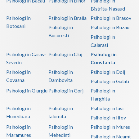
Psihologi in Bacau
Psihologi in Bihor
Psihologi in
Bistrita-Nasaud
Psihologi in
Psihologi in Braila
Psihologi in Brasov
Botosani
Psihologi in
Psihologi in Buzau
Bucuresti
Psihologi in
Calarasi
Psihologi in Caras-
Psihologi in Cluj
Psihologi in
Severin
Constanta
Psihologi in
Psihologi in
Psihologi in Dolj
Covasna
Dambovita
Psihologi in Galati
Psihologi in Giurgiu
Psihologi in Gorj
Psihologi in
Harghita
Psihologi in
Psihologi in
Psihologi in Iasi
Hunedoara
Ialomita
Psihologi in Ilfov
Psihologi in
Psihologi in
Psihologi in Mures
Maramures
Mehedinti
Psihologi in Neamt