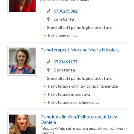
Neamt
0730275382
constanta
Olt
Specialitati psihologice atestate
Prahova
Psihologie clinica
Salaj
Psihoterapeut Mocanu Maria Nicoleta
Satu-Mare
0723461177
Constanta
Sibiu
Specialitati psihologice atestate
Suceava
Psihoterapie cognitiv-comportamentala
Psihoterapie integrativa
Teleorman
Psihoterapie neuro lingvistica
Timis
Psiholog clinician/Psihoterapeut Luca
Tulcea
Daniela
Întoarce-ți fața către soare și umbrele vor rămâne în
Valcea
urma ta..