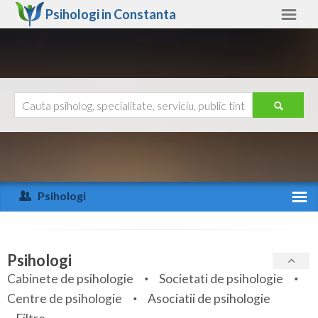
Psihologi in
Constanta
Constanta
Alte judete
Ajutor
Contact
Alba
Arad
Psihologi
Arges
Activitate recenta
Bacau
Specialitati
Psihologi
Bihor
Cabinete de psihologie
Societati de psihologie
Servicii
Centre de psihologie
Asociatii de psihologie
Bistrita-Nasaud
Articole