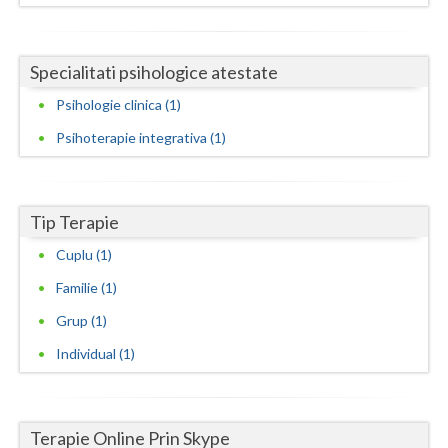
Neamt
Specialitati psihologice atestate
Olt
Psihologie clinica (1)
Prahova
Psihoterapie integrativa (1)
Salaj
Satu-Mare
Tip Terapie
Sibiu
Cuplu (1)
Suceava
Familie (1)
Teleorman
Grup (1)
Individual (1)
Timis
Tulcea
Terapie Online Prin Skype
Valcea