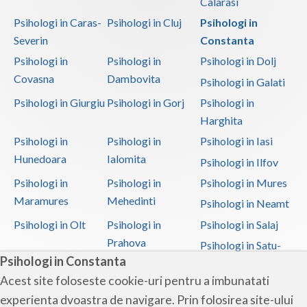
Calarasi
Psihologi in Caras-
Psihologi in Cluj
Psihologi in
Severin
Constanta
Psihologi in
Psihologi in
Psihologi in Dolj
Covasna
Dambovita
Psihologi in Galati
Psihologi in Giurgiu
Psihologi in Gorj
Psihologi in
Harghita
Psihologi in
Psihologi in
Psihologi in Iasi
Hunedoara
Ialomita
Psihologi in Ilfov
Psihologi in
Psihologi in
Psihologi in Mures
Maramures
Mehedinti
Psihologi in Neamt
Psihologi in Olt
Psihologi in
Psihologi in Salaj
Prahova
Psihologi in Satu-
Psihologi in Constanta
Mare
Acest site foloseste cookie-uri pentru a imbunatati
Psihologi in Sibiu
Psihologi in
Psihologi in
experienta dvoastra de navigare. Prin folosirea site-ului
Suceava
Teleorman