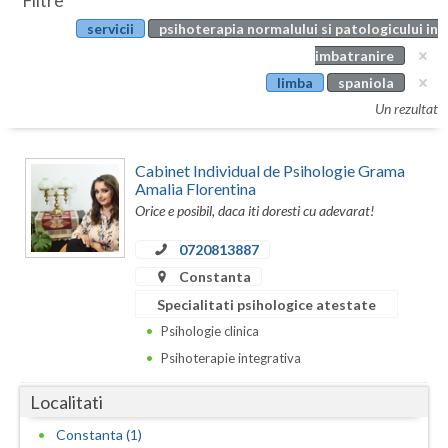
Filtre
Botosani
servicii
psihoterapia normalului si patologicului in
Evenimente
Braila
imbatranire
Cabinet
limba
spaniola
Brasov
Un rezultat
Membri
Bucuresti
Cabinet Individual de Psihologie Grama
Buzau
Amalia Florentina
Orice e posibil, daca iti doresti cu adevarat!
Calarasi
0720813887
Caras-Severin
Constanta
Cluj
Specialitati psihologice atestate
Psihologie clinica
Constanta
Psihoterapie integrativa
Covasna
Localitati
Dambovita
Constanta (1)