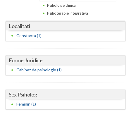
Dolj
Psihologie clinica
Galati
Psihoterapie integrativa
Giurgiu
Localitati
Constanta (1)
Gorj
Harghita
Forme Juridice
Hunedoara
Cabinet de psihologie (1)
Ialomita
Iasi
Sex Psiholog
Ilfov
Feminin (1)
Maramures
Mehedinti
Mures