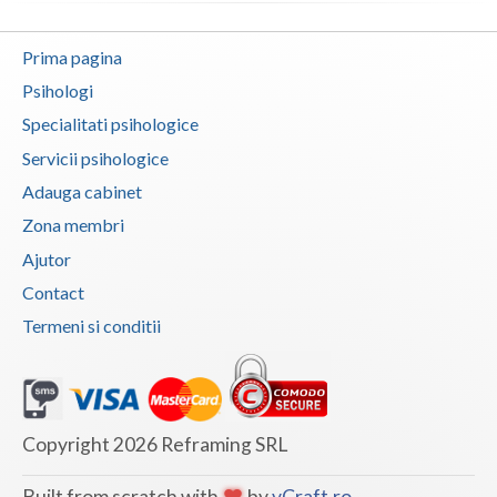
Neamt
Prima pagina
Olt
Psihologi
Specialitati psihologice
Prahova
Servicii psihologice
Salaj
Adauga cabinet
Satu-Mare
Zona membri
Ajutor
Sibiu
Contact
Suceava
Termeni si conditii
Teleorman
Timis
Tulcea
Copyright 2026 Reframing SRL
Valcea
Built from scratch with
by
vCraft.ro