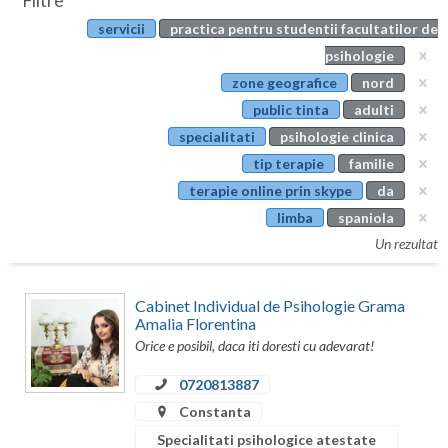
Filtre
Botosani
servicii
practica pentru studentii facultatilor de
Evenimente
Braila
psihologie
Cabinet
zone geografice
nord
Brasov
public tinta
adulti
Membri
Bucuresti
specialitati
psihologie clinica
tip terapie
familie
Buzau
terapie online prin skype
da
Calarasi
limba
spaniola
Un rezultat
Caras-Severin
Cluj
Cabinet Individual de Psihologie Grama
Amalia Florentina
Constanta
Orice e posibil, daca iti doresti cu adevarat!
Covasna
0720813887
Constanta
Dambovita
Specialitati psihologice atestate