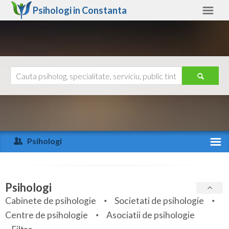
Psihologi in
Constanta
Constanta
Alte judete
Ajutor
Contact
Alba
Arad
Psihologi
Arges
Activitate recenta
Bacau
Specialitati
Psihologi
Bihor
Cabinete de psihologie
Societati de psihologie
Servicii
Centre de psihologie
Asociatii de psihologie
Bistrita-Nasaud
Articole