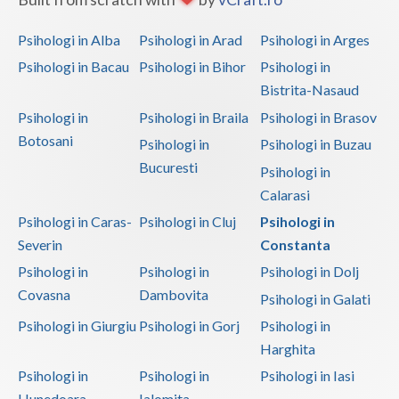
Vaslui
Psihologi in Alba
Psihologi in Arad
Psihologi in Arges
Vrancea
Psihologi in Bacau
Psihologi in Bihor
Psihologi in
Bistrita-Nasaud
Psihologi in
Psihologi in Braila
Psihologi in Brasov
Botosani
Psihologi in
Psihologi in Buzau
Bucuresti
Psihologi in
Calarasi
Psihologi in Caras-
Psihologi in Cluj
Psihologi in
Severin
Constanta
Psihologi in
Psihologi in
Psihologi in Dolj
Covasna
Dambovita
Psihologi in Galati
Psihologi in Giurgiu
Psihologi in Gorj
Psihologi in
Harghita
Psihologi in
Psihologi in
Psihologi in Iasi
Hunedoara
Ialomita