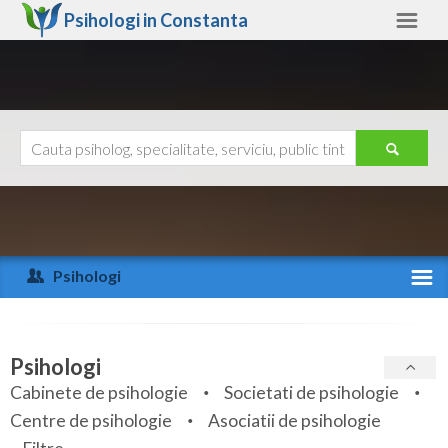
Psihologi in
Constanta
Constanta
Alte judete
Ajutor
Contact
Alba
Arad
Psihologi
Arges
Activitate recenta
Bacau
Specialitati
Psihologi
Bihor
Cabinete de psihologie
Societati de psihologie
Servicii
Centre de psihologie
Asociatii de psihologie
Bistrita-Nasaud
Articole