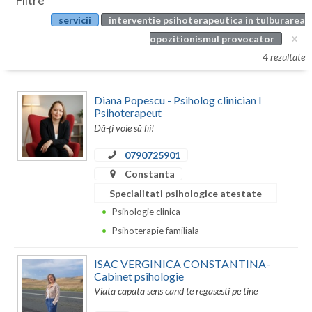
Filtre
Botosani
servicii
interventie psihoterapeutica in tulburarea
Evenimente
Braila
opozitionismul provocator
Cabinet
4 rezultate
Brasov
Membri
Bucuresti
Diana Popescu - Psiholog clinician I
Psihoterapeut
Buzau
Dă-ți voie să fii!
Calarasi
0790725901
Constanta
Caras-Severin
Specialitati psihologice atestate
Cluj
Psihologie clinica
Psihoterapie familiala
Constanta
Covasna
ISAC VERGINICA CONSTANTINA-
Cabinet psihologie
Dambovita
Viata capata sens cand te regasesti pe tine