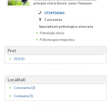
principiul vital al fericirii. James Thompson
Neamt
0724936060
Olt
Constanta
Specialitati psihologice atestate
Prahova
Psihologie clinica
Salaj
Psihoterapie integrativa
Satu-Mare
Pret
Sibiu
250 (1)
Suceava
Teleorman
Localitati
Constanta (3)
Timis
Cumpana (1)
Tulcea
Valcea