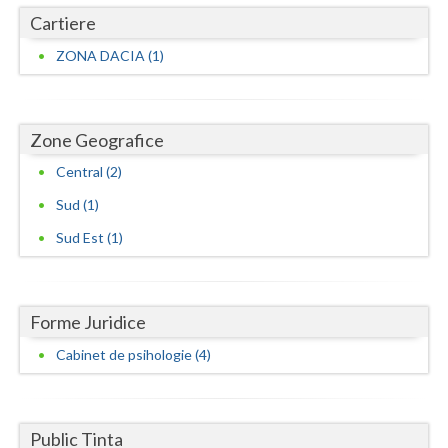
Cartiere
Vaslui
ZONA DACIA (1)
Vrancea
Zone Geografice
Central (2)
Sud (1)
Sud Est (1)
Forme Juridice
Cabinet de psihologie (4)
Public Tinta