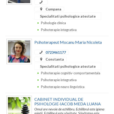
Dolj
Cumpana
Galati
Specialitati psihologice atestate
Giurgiu
Psihologie clinica
Psihoterapie integrativa
Gorj
Harghita
Psihoterapeut Mocanu Maria Nicoleta
Hunedoara
0723461177
Constanta
Ialomita
Specialitati psihologice atestate
Iasi
Psihoterapie cognitiv-comportamentala
Psihoterapie integrativa
Ilfov
Psihoterapie neuro lingvistica
Maramures
CABINET INDIVIDUAL DE
Mehedinti
PSIHOLOGIE-IACOB MEDA LUANA
Omul are nevoie de echilibru. Echilibrul este igiena
Mures
mintii. Echilibrul este sănătate. Sănătatea este