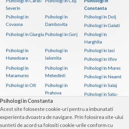
Psihologi in Caras-
Psihologi in Cluj
Psihologi in
Severin
Constanta
Psihologi in
Psihologi in
Psihologi in Dolj
Covasna
Dambovita
Psihologi in Galati
Psihologi in Giurgiu
Psihologi in Gorj
Psihologi in
Harghita
Psihologi in
Psihologi in
Psihologi in Iasi
Hunedoara
Ialomita
Psihologi in Ilfov
Psihologi in
Psihologi in
Psihologi in Mures
Maramures
Mehedinti
Psihologi in Neamt
Psihologi in Olt
Psihologi in
Psihologi in Salaj
Prahova
Psihologi in Satu-
Psihologi in Constanta
Mare
Acest site foloseste cookie-uri pentru a imbunatati
Psihologi in Sibiu
Psihologi in
Psihologi in
experienta dvoastra de navigare. Prin folosirea site-ului
Suceava
Teleorman
sunteti de acord sa folositi cookie-urile conform cu
Psihologi in Timis
Psihologi in Tulcea
Psihologi in Valcea