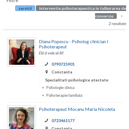
Filtre
Botosani
servicii
interventie psihoterapeutica in tulburarea de
Evenimente
Braila
conversie
Cabinet
2 rezultate
Brasov
Membri
Bucuresti
Diana Popescu - Psiholog clinician I
Psihoterapeut
Buzau
Dă-ți voie să fii!
Calarasi
0790725901
Constanta
Caras-Severin
Specialitati psihologice atestate
Cluj
Psihologie clinica
Psihoterapie familiala
Constanta
Covasna
Psihoterapeut Mocanu Maria Nicoleta
Dambovita
0723461177
Constanta