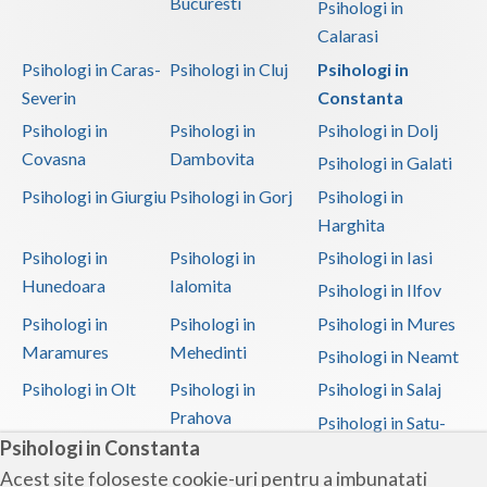
Bucuresti
Psihologi in
Calarasi
Psihologi in Caras-
Psihologi in Cluj
Psihologi in
Severin
Constanta
Psihologi in
Psihologi in
Psihologi in Dolj
Covasna
Dambovita
Psihologi in Galati
Psihologi in Giurgiu
Psihologi in Gorj
Psihologi in
Harghita
Psihologi in
Psihologi in
Psihologi in Iasi
Hunedoara
Ialomita
Psihologi in Ilfov
Psihologi in
Psihologi in
Psihologi in Mures
Maramures
Mehedinti
Psihologi in Neamt
Psihologi in Olt
Psihologi in
Psihologi in Salaj
Prahova
Psihologi in Satu-
Psihologi in Constanta
Mare
Acest site foloseste cookie-uri pentru a imbunatati
Psihologi in Sibiu
Psihologi in
Psihologi in