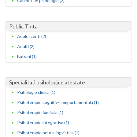
Cabinet de psihologie (2)
Neamt
Olt
Public Tinta
Prahova
Adolescenti (2)
Adulti (2)
Salaj
Batrani (1)
Satu-Mare
Sibiu
Specialitati psihologice atestate
Suceava
Psihologie clinica (1)
Teleorman
Psihoterapie cognitiv-comportamentala (1)
Timis
Psihoterapie familiala (1)
Tulcea
Psihoterapie integrativa (1)
Psihoterapie neuro lingvistica (1)
Valcea