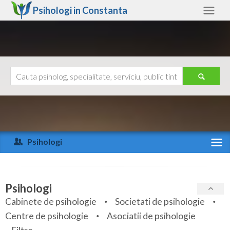
Psihologi in
Constanta
Constanta
Alte judete
Ajutor
Contact
Alba
Arad
Psihologi
Arges
Activitate recenta
Bacau
Specialitati
Psihologi
Bihor
Cabinete de psihologie
Societati de psihologie
Servicii
Centre de psihologie
Asociatii de psihologie
Bistrita-Nasaud
Articole