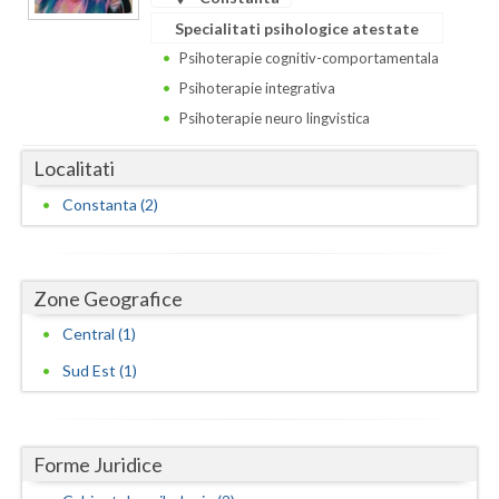
Dolj
Specialitati psihologice atestate
Galati
Psihoterapie cognitiv-comportamentala
Psihoterapie integrativa
Giurgiu
Psihoterapie neuro lingvistica
Gorj
Localitati
Harghita
Constanta (2)
Hunedoara
Ialomita
Zone Geografice
Iasi
Central (1)
Ilfov
Sud Est (1)
Maramures
Mehedinti
Forme Juridice
Mures