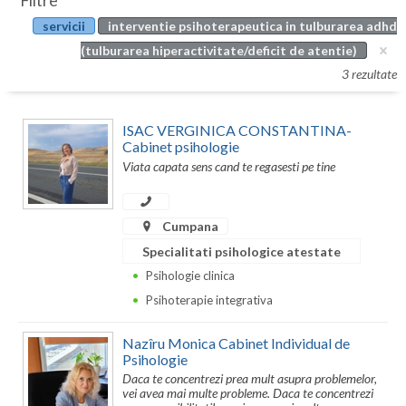
Filtre
Botosani
servicii
interventie psihoterapeutica in tulburarea adhd
Evenimente
Braila
(tulburarea hiperactivitate/deficit de atentie)
Cabinet
3 rezultate
Brasov
Membri
Bucuresti
ISAC VERGINICA CONSTANTINA-
Cabinet psihologie
Buzau
Viata capata sens cand te regasesti pe tine
Calarasi
Cumpana
Caras-Severin
Specialitati psihologice atestate
Cluj
Psihologie clinica
Psihoterapie integrativa
Constanta
Covasna
Nazîru Monica Cabinet Individual de
Psihologie
Dambovita
Daca te concentrezi prea mult asupra problemelor,
vei avea mai multe probleme. Daca te concentrezi