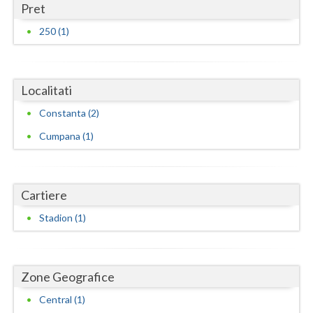
Pret
Neamt
250 (1)
Olt
Prahova
Localitati
Salaj
Constanta (2)
Cumpana (1)
Satu-Mare
Sibiu
Suceava
Cartiere
Stadion (1)
Teleorman
Timis
Zone Geografice
Tulcea
Central (1)
Valcea