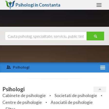
Psihologi in
Constanta
Constanta
Alte judete
Ajutor
Contact
Alba
Arad
Psihologi
Arges
Activitate recenta
Bacau
Specialitati
Psihologi
Bihor
Cabinete de psihologie
Societati de psihologie
Servicii
Centre de psihologie
Asociatii de psihologie
Bistrita-Nasaud
Articole