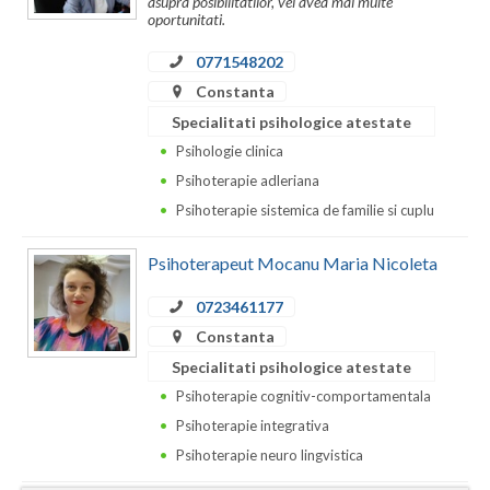
asupra posibilitatilor, vei avea mai multe
Dolj
oportunitati.
Galati
0771548202
Giurgiu
Constanta
Specialitati psihologice atestate
Gorj
Psihologie clinica
Harghita
Psihoterapie adleriana
Psihoterapie sistemica de familie si cuplu
Hunedoara
Psihoterapeut Mocanu Maria Nicoleta
Ialomita
0723461177
Iasi
Constanta
Ilfov
Specialitati psihologice atestate
Psihoterapie cognitiv-comportamentala
Maramures
Psihoterapie integrativa
Mehedinti
Psihoterapie neuro lingvistica
Mures