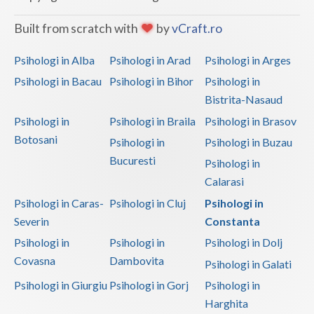
Built from scratch with
by
vCraft.ro
Psihologi in Alba
Psihologi in Arad
Psihologi in Arges
Psihologi in Bacau
Psihologi in Bihor
Psihologi in
Bistrita-Nasaud
Psihologi in
Psihologi in Braila
Psihologi in Brasov
Botosani
Psihologi in
Psihologi in Buzau
Bucuresti
Psihologi in
Calarasi
Psihologi in Caras-
Psihologi in Cluj
Psihologi in
Severin
Constanta
Psihologi in
Psihologi in
Psihologi in Dolj
Covasna
Dambovita
Psihologi in Galati
Psihologi in Giurgiu
Psihologi in Gorj
Psihologi in
Harghita