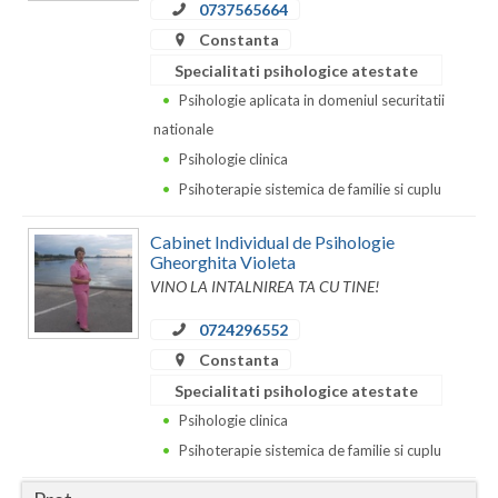
0737565664
Constanta
Neamt
Specialitati psihologice atestate
Olt
Psihologie aplicata in domeniul securitatii
Prahova
nationale
Psihologie clinica
Salaj
Psihoterapie sistemica de familie si cuplu
Satu-Mare
Cabinet Individual de Psihologie
Gheorghita Violeta
Sibiu
VINO LA INTALNIREA TA CU TINE!
Suceava
0724296552
Teleorman
Constanta
Specialitati psihologice atestate
Timis
Psihologie clinica
Tulcea
Psihoterapie sistemica de familie si cuplu
Valcea