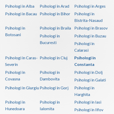
Psihologi in Alba
Psihologi in Arad
Psihologi in Arges
Psihologi in Bacau
Psihologi in Bihor
Psihologi in
Bistrita-Nasaud
Psihologi in
Psihologi in Braila
Psihologi in Brasov
Botosani
Psihologi in
Psihologi in Buzau
Bucuresti
Psihologi in
Calarasi
Psihologi in Caras-
Psihologi in Cluj
Psihologi in
Severin
Constanta
Psihologi in
Psihologi in
Psihologi in Dolj
Covasna
Dambovita
Psihologi in Galati
Psihologi in Giurgiu
Psihologi in Gorj
Psihologi in
Harghita
Psihologi in
Psihologi in
Psihologi in Iasi
Hunedoara
Ialomita
Psihologi in Ilfov