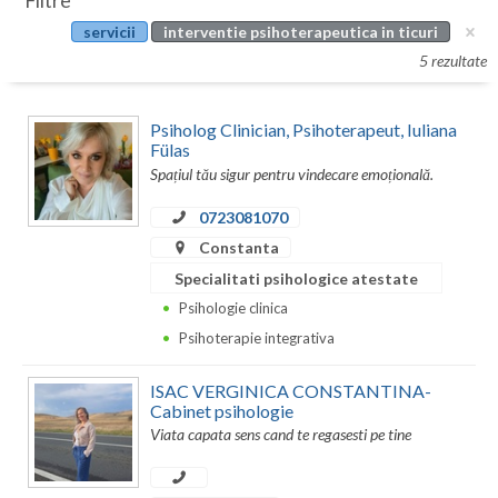
Filtre
Botosani
servicii
interventie psihoterapeutica in ticuri
Evenimente
Braila
5 rezultate
Cabinet
Brasov
Psiholog Clinician, Psihoterapeut, Iuliana
Membri
Bucuresti
Fülas
Spațiul tău sigur pentru vindecare emoțională.
Buzau
0723081070
Calarasi
Constanta
Specialitati psihologice atestate
Caras-Severin
Psihologie clinica
Cluj
Psihoterapie integrativa
Constanta
ISAC VERGINICA CONSTANTINA-
Cabinet psihologie
Covasna
Viata capata sens cand te regasesti pe tine
Dambovita