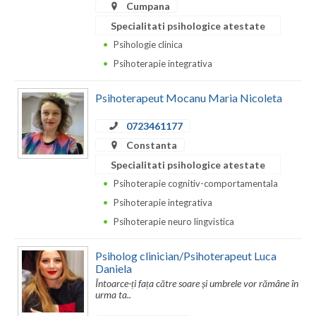
Dolj
Cumpana
Specialitati psihologice atestate
Galati
Psihologie clinica
Giurgiu
Psihoterapie integrativa
Gorj
Psihoterapeut Mocanu Maria Nicoleta
Harghita
0723461177
Hunedoara
Constanta
Specialitati psihologice atestate
Ialomita
Psihoterapie cognitiv-comportamentala
Iasi
Psihoterapie integrativa
Psihoterapie neuro lingvistica
Ilfov
Psiholog clinician/Psihoterapeut Luca
Maramures
Daniela
Întoarce-ți fața către soare și umbrele vor rămâne în
Mehedinti
urma ta..
Mures