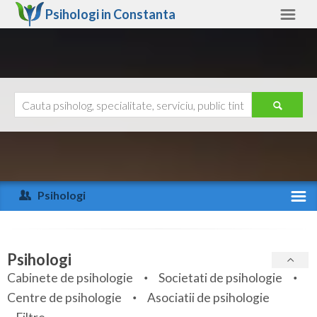
Psihologi in
Constanta
Constanta
Alte judete
Ajutor
Contact
Alba
Arad
Psihologi
Arges
Activitate recenta
Bacau
Specialitati
Psihologi
Bihor
Cabinete de psihologie
Societati de psihologie
Servicii
Centre de psihologie
Asociatii de psihologie
Bistrita-Nasaud
Articole