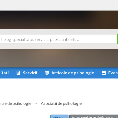
itati
Servicii
Articole
de psihologie
Even
tre de psihologie
Asociatii de psihologie
servicii
interventie psihologica in 