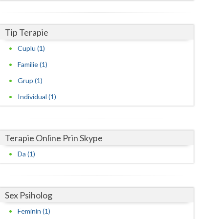
Harghita
Hunedoara
Tip Terapie
Ialomita
Cuplu (1)
Iasi
Familie (1)
Ilfov
Grup (1)
Individual (1)
Maramures
Mehedinti
Terapie Online Prin Skype
Mures
Da (1)
Neamt
Olt
Sex Psiholog
Prahova
Feminin (1)
Salaj