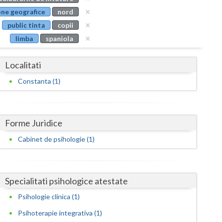
Buzau
ne geografice
nord
public tinta
copii
Calarasi
limba
spaniola
Caras-Severin
Localitati
Cluj
Constanta (1)
Constanta
Covasna
Forme Juridice
Dambovita
Cabinet de psihologie (1)
Dolj
Galati
Specialitati psihologice atestate
Giurgiu
Psihologie clinica (1)
Gorj
Psihoterapie integrativa (1)