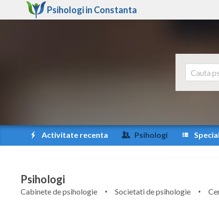
Psihologi in
Constanta
Activitate recenta
Psihologi
Special
Psihologi
Cabinete de psihologie
Societati de psihologie
Cen